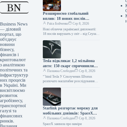
Розширюємо глобальний
вплив: 18 нових послів
Business News
України призначені до країн
Раїса Бойченко
Сер 8, 2026
— діловий
Азії та Африки
Нові обличчя української дипломатії:
портал, що
18 послів вирушать у світ – від Сеула
до Бразилії Фото: ФБ Володимир
об'єднує
Зеленський Підпишіться на…
новини
бізнесу,
фінансів і
криптовалют
Tesla відкликає 1,2 мільйона
з аналітикою
авто: 150 скарг спричинили
політичних та
масштабне оновлення
Палажка Слободян
Сер 8, 2026
інфраструктур
“`html Tesla У Сполучених Штатах
них процесів
розпочато масштабне розслідування
в Україні. Ми
щодо автомобілів Tesla через численні
висвітлюємо
звернення власників стосовно
несправностей передньої підвіски.
розвиток
агробізнесу,
транспортної
Starlink розгортає мережу для
галузі та
мобільних дзвінків: SpaceX
фінансових
робить прорив
Палажка Слободян
Сер 8, 2026
ринків.
SpaceX заявила про наміри
Видання