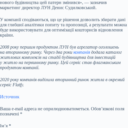
нового будівництва цей патерн змінився», — зазначив
маркетинг директор ЛУН Денис Судилковський.
У компанії сподіваються, що це рішення дозволить збирати дані
для глибшої аналітики попиту та пропозиції, а результати можна
буде використовувати для оптимізації кошторисів відновлення
країни.
2008 року першим продуктом ЛУН був агрегатор оголошень
на вторинному ринку. Через два роки
компанія
додала каталог
житлових комплексів на стадії будівництва для інвестицій
у житло на первинному ринку. Цей сервіс став флагманським
продуктом компанії.
2020 року компанія виділила вторинний ринок житла в окремий
сервіс Flatfy.
Источник
Ваша e-mail адреса не оприлюднюватиметься.
Обов’язкові поля
позначені
*
Ім’я
*