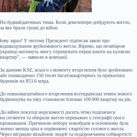
На будмайданчиках тиша. Коли девелопери добудують житло,
за яке брали гроші до війни
Чому
зараз? У лютому Президент підписав закон про
відшкодування зруйнованого житла. Віримо, що незабаром
українці матимуть змогу отримувати перші кошти на купівлю
квартир”, — заявили в компанії.
За даними KSE, всього з моменту вторгнення було зруйновано
або пошкоджено 150 тисяч багатоквартирних та приватних
будинків на $53.6 млрд.
До повномасштабного вторгнення всеукраїнські темпи нового
будівництва на піку становили близько 100 000 квартир на рік.
«
До війни покупці нерухомості досить чітко поділялися
на сегменти та обирали житло переважно у географії свого
проживання. Причиною вибору новобудов в основному була
значно менша ціна в порівнянні з вартістю готового житла.
Через міграцію мільйонів людей та подорожчання собівартості