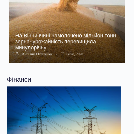
На Вінниччині намолочено мільйон тонн
зерна: урожайність перевищила
минулорічну
Ангеліна Остапенко
Сер 8, 2026
Фінанси