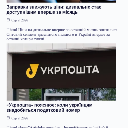
Заправки знижують ціни: дизпальне стає
доступнішим вперше за місяць
Сер 9, 2026
“`html Ціни на дизпальне вперше за останній місяць знизилися
Оптовий сегмент дизельного пального в Україні вперше за
останні чотири тижні…
«Укрпошта» пояснює: коли українцям
знадобиться податковий номер
Сер 9, 2026
“`html class=”ArticleImagestyles__ImageWrapper-sc-lvd8v9-0