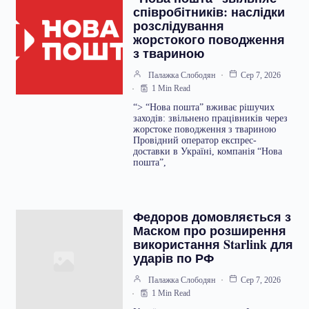
співробітників: наслідки
розслідування
жорстокого поводження
з твариною
Палажка Слободян
Сер 7, 2026
1 Min Read
“> “Нова пошта” вживає рішучих
заходів: звільнено працівників через
жорстоке поводження з твариною
Провідний оператор експрес-
доставки в Україні, компанія “Нова
пошта”,
Федоров домовляється з
Маском про розширення
використання Starlink для
ударів по РФ
Палажка Слободян
Сер 7, 2026
1 Min Read