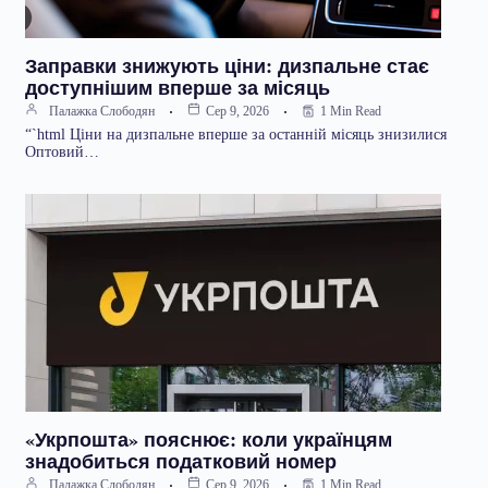
Заправки знижують ціни: дизпальне стає
доступнішим вперше за місяць
1 Min Read
Палажка Слободян
Сер 9, 2026
“`html Ціни на дизпальне вперше за останній місяць знизилися
Оптовий…
«Укрпошта» пояснює: коли українцям
знадобиться податковий номер
1 Min Read
Палажка Слободян
Сер 9, 2026