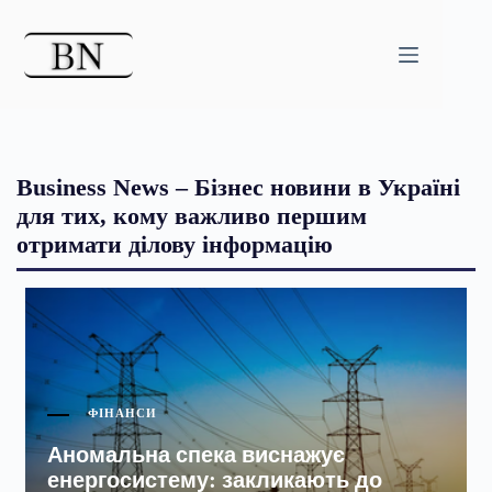
Перейти
до
вмісту
Business News – Бізнес новини в Україні
для тих, кому важливо першим
отримати ділову інформацію
ФІНАНСИ
Аномальна спека виснажує
енергосистему: закликають до