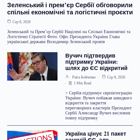
Зеленський і прем’єр Сербії обговорили
спільні економічні та логістичні проєкти
Сер 8, 2026
Зеленський та Прем’єр Сербії Націлені на Спільні Економічні та
Логістичні Стратегії Фото: Офіс Президента України Глава
української держави Володимир Зеленський провів
Вучич підтвердив
підтримку України:
шлях до ЄС відкритий
Раїса Бойченко
Сер 8, 2026
1 Min Read
> Сербія підтримує євроінтеграцію
України: Вучич побажав швидкого
відкриття та закриття
переговорних кластерів Президент
Сербії Александр Вучич висловив
повну підтримку
Україна цінує 21 пакет
санкцій ЄС, але