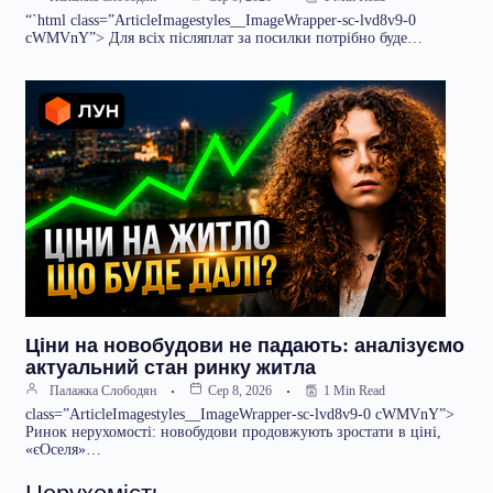
“`html class=”ArticleImagestyles__ImageWrapper-sc-lvd8v9-0
cWMVnY”> Для всіх післяплат за посилки потрібно буде…
Ціни на новобудови не падають: аналізуємо
актуальний стан ринку житла
1 Min Read
Палажка Слободян
Сер 8, 2026
class=”ArticleImagestyles__ImageWrapper-sc-lvd8v9-0 cWMVnY”>
Ринок нерухомості: новобудови продовжують зростати в ціні,
«єОселя»…
Нерухомість