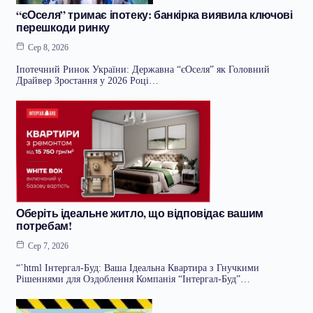
“єОселя” тримає іпотеку: банкірка виявила ключові
перешкоди ринку
Сер 8, 2026
Іпотечний Ринок України: Державна “єОселя” як Головний
Драйвер Зростання у 2026 Році…
Оберіть ідеальне житло, що відповідає вашим
потребам!
Сер 7, 2026
“`html Інтергал-Буд: Ваша Ідеальна Квартира з Гнучкими
Рішеннями для Оздоблення Компанія “Інтергал-Буд”…