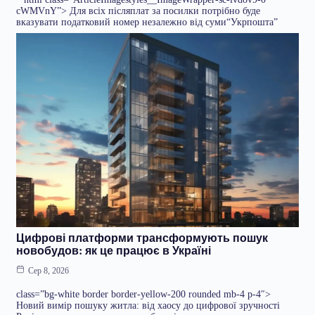
cWMVnY”> Для всіх післяплат за посилки потрібно буде
вказувати податковий номер незалежно від суми“Укрпошта”
Цифрові платформи трансформують пошук
новобудов: як це працює в Україні
Сер 8, 2026
class=”bg-white border border-yellow-200 rounded mb-4 p-4″>
Новий вимір пошуку житла: від хаосу до цифрової зручності