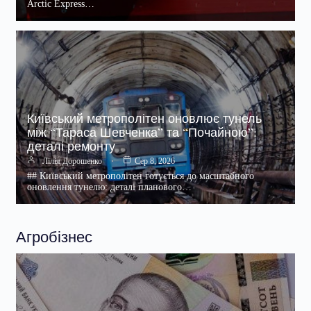
Arctic Express…
Київський метрополітен оновлює тунель
між “Тараса Шевченка” та “Почайною”:
деталі ремонту
Лілія Дорошенко
Сер 8, 2026
## Київський метрополітен готується до масштабного
оновлення тунелю: деталі планового…
Агробізнес