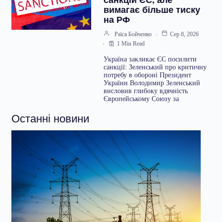
вимагає більше тиску
на РФ
Раїса Бойченко
Сер 8, 2026
1 Min Read
Україна закликає ЄС посилити
санкції: Зеленський про критичну
потребу в обороні Президент
України Володимир Зеленський
висловив глибоку вдячність
Європейському Союзу за
Останні новини