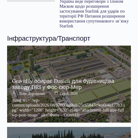
Україна веде переговори з Ілоном
Маском щодо розширення
застосування Starlink для ударів по
території РФ Питання розширення
використання супутникового зв’язку
Starlink
Інфраструктура/Транспорт
GravitHy обирає Danieli для будівництва
заводу DRI у Фос-сюр-Мер
Лілія Дорошенко
Сер 8, 2026
<img src="/wp-
content/uploads/2026/08/07000aa9bda25c65847c9ea604a177b3.j
pg" width="1200" height="630" class="attachment-full size-full
wp-post-image" alt="Фото – GravitHy…