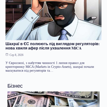
Шахраї в ЄС полюють під виглядом регуляторів:
нова хвиля афер після ухвалення MiCA
Сер 8, 2026
У Євросоюзі, з набуттям чинності 1 липня правил для
крипторинку MiCA (Markets in Crypto-Assets), шахраї почали
маскуватися під регуляторів та…
Бізнес