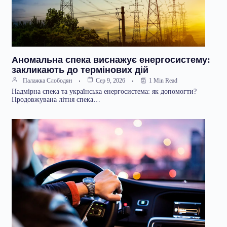
Аномальна спека виснажує енергосистему:
закликають до термінових дій
1 Min Read
Палажка Слободян
Сер 9, 2026
Надмірна спека та українська енергосистема: як допомогти?
Продовжувана літня спека…