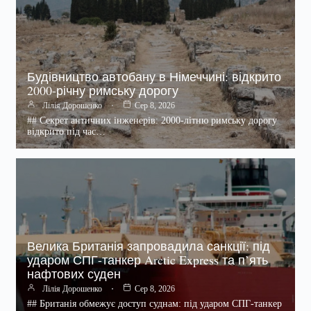
Будівництво автобану в Німеччині: відкрито
2000-річну римську дорогу
Лілія Дорошенко
Сер 8, 2026
## Секрет античних інженерів: 2000-літню римську дорогу
відкрито під час…
Велика Британія запровадила санкції: під
ударом СПГ-танкер Arctic Express та п’ять
нафтових суден
Лілія Дорошенко
Сер 8, 2026
## Британія обмежує доступ суднам: під ударом СПГ-танкер