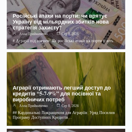
Російські атаки на порти: чи врятує
Україну від мільярдних збитків нова
стратегія захисту?
Алла Приймаченко
Сер 8, 2026
# Аграрії під вогнем: Як російські атаки на порти б’ють…
Аграрії отримають легший доступ до
кредитів “5-7-9%” для посівної та
виробничих потреб
Алла Приймаченко
Сер 8, 2026
## Кардинальні Покращення для Аграріїв: Уряд Посилив
Програму Доступних Кредитів…