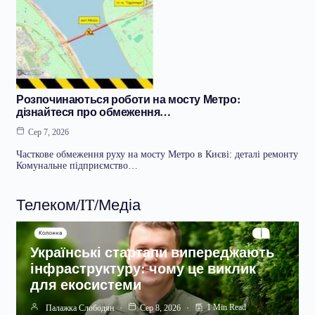
Розпочинаються роботи на мосту Метро:
дізнайтеся про обмеження…
Сер 7, 2026
Часткове обмеження руху на мосту Метро в Києві: деталі ремонту
Комунальне підприємство…
Телеком/IT/Медіа
Українські стартапи випереджають
інфраструктуру: чому це виклик
для екосистеми
1 Min Read
Палажка Слободян
Сер 8, 2026