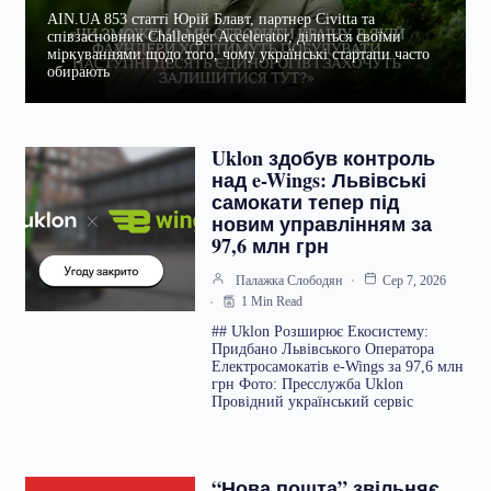
AIN.UA 853 статті Юрій Блавт, партнер Civitta та
співзасновник Challenger Accelerator, ділиться своїми
міркуваннями щодо того, чому українські стартапи часто
обирають
Uklon здобув контроль
над e-Wings: Львівські
самокати тепер під
новим управлінням за
97,6 млн грн
Палажка Слободян
Сер 7, 2026
1 Min Read
## Uklon Розширює Екосистему:
Придбано Львівського Оператора
Електросамокатів e-Wings за 97,6 млн
грн Фото: Пресслужба Uklon
Провідний український сервіс
“Нова пошта” звільняє