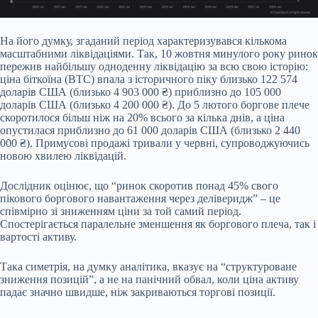
На його думку, згаданий період характеризувався кількома
масштабними ліквідаціями. Так, 10 жовтня минулого року ринок
пережив найбільшу одноденну ліквідацію за всю свою історію:
ціна біткоїна (BTC) впала з історичного піку близько 122 574
доларів США (близько 4 903 000 ₴) приблизно до 105 000
доларів США (близько 4 200 000 ₴). До 5 лютого боргове плече
скоротилося більш ніж на 20% всього за кілька днів, а ціна
опустилася приблизно до 61 000 доларів США (близько 2 440
000 ₴). Примусові продажі тривали у червні, супроводжуючись
новою хвилею ліквідацій.
Дослідник оцінює, що “ринок скоротив понад 45% свого
пікового боргового навантаження через деліверидж” – це
співмірно зі зниженням ціни за той самий період.
Спостерігається паралельне зменшення як боргового плеча, так і
вартості активу.
Така симетрія, на думку аналітика, вказує на “структуроване
зниження позицій”, а не на панічний обвал, коли ціна активу
падає значно швидше, ніж закриваються торгові позиції.