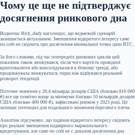
Чому це ще не підтверджує
досягнення ринкового дна
Водночас Rich_dady наголошує, що ведмежий сценарій
залишається актуальним. Зменшення відкритого інтересу саме
по собі не свідчить про досягнення мінімальної точки ціни BTC.
За його словами, під час попередніх ринкових циклів цей
показник також знижувався, після чого вартість провідної
криптовалюти або консолідувалася в бічному тренді, або
продовжувала знижуватися, перш ніж відбувався реальний
розворот тенденції.
Поточне значення у 20,4 мільярда доларів США (близько 816 000
₴) все ще помітно вище за мінімуми близько 10 мільярдів доларів
США (близько 400 000 ₴), зафіксовані ринком у 2023 році. Це
залишає потенціал для подальшого зниження боргового плеча.
Аналітик підсумовує, що падіння відкритого інтересу свідчить
про реальне зменшення надмірного маржинального
кредитування, але саме по собі не є доказом досягнення дна