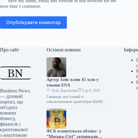
Save my name, email and website in this browser for the
next time I comment.
Опублікувати коментар
Про сайт
Останні новини
Інфор
Артур Хейс влив $1 млн у
токени ENA
Business News
Лілія Дорошенко
Сер 8, 2026
— діловий
Гаманець, пов’язаний зі
портал, що
співзасновником криптобіржі BitMEX
та головою інвестиційного фонду
об'єднує
Maelstrom Артуром Хейсом (Arthur
новини
Hayes), придбав 10,9 мільйона токенів
бізнесу,
ENA…
фінансів і
криптовалют
ФСБ влаштувала облаву: у
з аналітикою
“Москва-Сіті” затримали