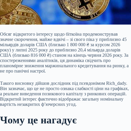
Обсяг відкритого інтересу щодо біткоїна продемонстрував
значне скорочення, майже вдвічі – зі свого піка у приблизно 45
мільярдів доларів США (близько 1 800 000 ₴ за курсом 2026
року) у липні 2025 року до приблизно 20,4 мільярда доларів
США (близько 816 000 ₴) станом на кінець червня 2026 року. За
спостереженнями аналітиків, ця динаміка свідчить про
планомірне зниження маржинального кредитування на ринку, а
не про панічні настрої.
Такого висновку дійшов дослідник під псевдонімом Rich_dady.
Він
зазначає, що це не просто ознака слабкості ціни на графіках,
а реальне виведення позикового капіталу з ринкових операцій.
Відкритий інтерес фактично відображає загальну номінальну
вартість незакритих ф’ючерсних угод.
Чому це нагадує