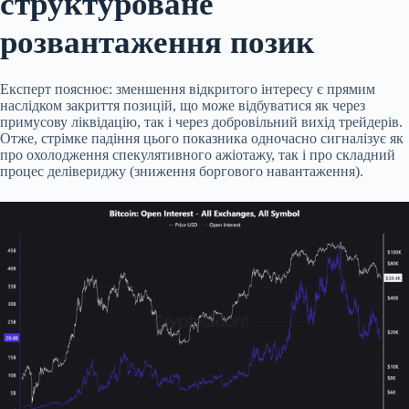
структуроване
розвантаження позик
Експерт пояснює: зменшення відкритого інтересу є прямим
наслідком закриття позицій, що може відбуватися як через
примусову ліквідацію, так і через добровільний вихід трейдерів.
Отже, стрімке падіння цього показника одночасно сигналізує як
про охолодження спекулятивного ажіотажу, так і про складний
процес делівериджу (зниження боргового навантаження).