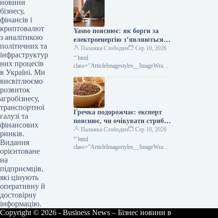
новини
найнижчої позначки за останній
бізнесу,
рікПоказник Platts Milling
фінансів і
криптовалют
Yasno пояснює: як борги за
з аналітикою
електроенергію з’являються,
політичних та
навіть якщо вас немає вдома
Палажка Слободян
Сер 10, 2026
інфраструктур
“`html
них процесів
class=”ArticleImagestyles__ImageWrappe
в Україні. Ми
r-sc-lvd8v9-0 cWMVnY”> <img
висвітлюємо
src="/wp-
content/uploads/2026/08/0d3e73e75ee28a
розвиток
9c48036dfa7385720a.jpg" alt="Навіть
агробізнесу,
якщо квартира чи будинок тривалий
транспортної
Гречка подорожчає: експерт
час порожні, необхідно щомісяця
галузі та
передавати незмінні
пояснює, чи очікувати стрибка
фінансових
цін
Палажка Слободян
Сер 10, 2026
ринків.
“`html
Видання
class=”ArticleImagestyles__ImageWrappe
орієнтоване
r-sc-lvd8v9-0 cWMVnY”> Чи буде
на
стрибок цін на гречку — думка
підприємців,
експерта Вартість гречки в Україні
які цінують
зазнала суттєвого зростання
оперативну й
достовірну
інформацію.
Copyright © 2026 - Business News – Бізнес новини в