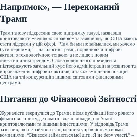
Напрямок», — Переконаний
Трамп
Трамп знову підкреслив свою підтримку галузі, назвавши
криптовалюти «великою справою» та заявивши, що США мають
стати лідерами у цій сфері. “Чим би ми не займалися, ми хочемо
бути першими,” – наголосив Трамп, порівнюючи цифрові
активи з технологічною гонкою, а не лише з новим
інвестиційним трендом. Слова колишнього президента
підтверджують загальний курс його адміністрації на розвиток та
впровадження цифрових активів, а також зміцнення позицій
США на тлі конкуренції з іншими світовими фінансовими
центрами.
Питання до Фінансової Звітності
Журналісти звернулися до Трампа після публікації його річного
фінансового звіту, де помітні значні доходи, пов’язані з
криптовалютами та іншими інвестиціями. У відповідь Трамп
зазначив, що не займається щоденним управлінням своїми
компаніями. “Бізнесом займаються мої діти. Я не беру участі,” –