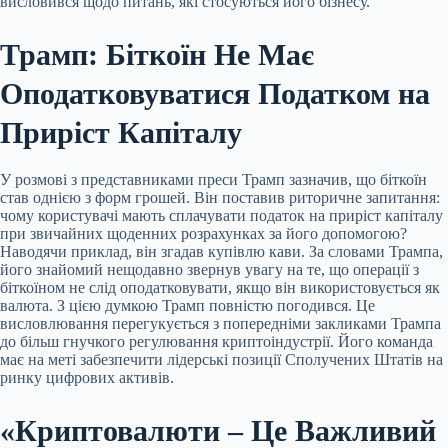
висловився щодо питань, які стосуються його бізнесу.
Трамп: Біткоїн Не Має
Оподатковуватися Податком на
Приріст Капіталу
У розмові з представниками преси Трамп зазначив, що біткоїн
став однією з форм грошей. Він поставив риторичне запитання:
чому користувачі мають сплачувати податок на приріст капіталу
при звичайних щоденних розрахунках за його допомогою?
Наводячи приклад, він згадав купівлю кави. За словами Трампа,
його знайомий нещодавно звернув увагу на те, що операції з
біткоїном не слід оподатковувати, якщо він використовується як
валюта. З цією думкою Трамп повністю погодився. Це
висловлювання перегукується з попередніми закликами Трампа
до більш гнучкого регулювання криптоіндустрії. Його команда
має на меті забезпечити лідерські позиції Сполучених Штатів на
ринку цифрових активів.
«Криптовалюти – Це Важливий