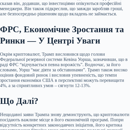
сказав він, додавши, що інвестиціями опікуються професійні
менеджери. Він також підкреслив, що завжди заробляв гроші,
але безпосередньо рішенням щодо вкладень не займається.
ФРС, Економічне Зростання та
Ринки — У Центрі Уваги
Окрім криптовалют, Трамп висловився щодо голови
Федеральної резервної системи Кевіна Уорша, зазначивши, що в
раді ФРС “відчувається певна ворожість”. Водночас, за його
словами, Уорш “має діяти за обставинами”. Трамп також високо
оцінив фондовий ринок і висловив упевненість, що темпи
зростання економіки США в перспективі можуть перевищити
4%, а за сприятливих умов – сягнути 12-13%.
Що Далі?
Нещодавні заяви Трампа знову демонструють, що криптовалюти
посідають важливе місце в його економічній програмі. Попри
відсутність конкретних законодавчих ініціатив, його критика