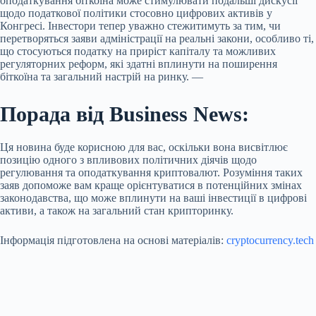
оподаткування біткоїна може стимулювати подальші дискусії
щодо податкової політики стосовно цифрових активів у
Конгресі. Інвестори тепер уважно стежитимуть за тим, чи
перетворяться заяви адміністрації на реальні закони, особливо ті,
що стосуються податку на приріст капіталу та можливих
регуляторних реформ, які здатні вплинути на поширення
біткоїна та загальний настрій на ринку. —
Порада від Business News:
Ця новина буде корисною для вас, оскільки вона висвітлює
позицію одного з впливових політичних діячів щодо
регулювання та оподаткування криптовалют. Розуміння таких
заяв допоможе вам краще орієнтуватися в потенційних змінах
законодавства, що може вплинути на ваші інвестиції в цифрові
активи, а також на загальний стан крипторинку.
Інформація підготовлена на основі матеріалів:
cryptocurrency.tech