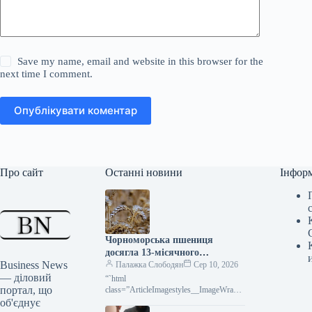
Save my name, email and website in this browser for the
next time I comment.
Опублікувати коментар
Про сайт
Останні новини
Інфор
Чорноморська пшениця
досягла 13-місячного
Business News
мінімуму: ціни стрімко
Палажка Слободян
Сер 10, 2026
— діловий
падають
“`html
портал, що
class=”ArticleImagestyles__ImageWrappe
r-sc-lvd8v9-0 cWMVnY”> Ціни на
об'єднує
чорноморську пшеницю досягли