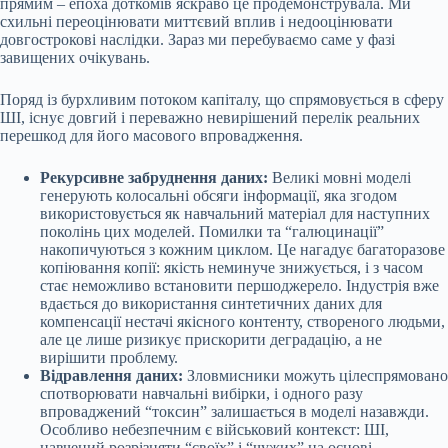
прямим – епоха доткомів яскраво це продемонструвала. Ми
схильні переоцінювати миттєвий вплив і недооцінювати
довгострокові наслідки. Зараз ми перебуваємо саме у фазі
завищених очікувань.
Поряд із бурхливим потоком капіталу, що спрямовується в сферу
ШІ, існує довгий і переважно невирішений перелік реальних
перешкод для його масового впровадження.
Рекурсивне забруднення даних:
Великі мовні моделі
генерують колосальні обсяги інформації, яка згодом
використовується як навчальний матеріал для наступних
поколінь цих моделей. Помилки та “галюцинації”
накопичуються з кожним циклом. Це нагадує багаторазове
копіювання копії: якість неминуче знижується, і з часом
стає неможливо встановити першоджерело. Індустрія вже
вдається до використання синтетичних даних для
компенсації нестачі якісного контенту, створеного людьми,
але це лише ризикує прискорити деградацію, а не
вирішити проблему.
Відравлення даних:
Зловмисники можуть цілеспрямовано
спотворювати навчальні вибірки, і одного разу
впроваджений “токсин” залишається в моделі назавжди.
Особливо небезпечним є військовий контекст: ШІ,
навчений розрізняти “своїх” і “чужих” на основі