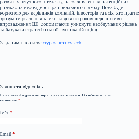
розвитку штучного інтелекту, наголошуючи на потенційних
ризиках та необхідності раціонального підходу. Вона буде
корисною для керівників компаній, інвесторів та всіх, хто прагне
зрозуміти реальні виклики та довгострокові перспективи
впровадження ШІ, допомагаючи уникнути необдуманих рішень
та базувати стратегію на обґрунтованій оцінці.
За даними порталу:
cryptocurrency.tech
Залишити відповідь
Ваша e-mail адреса не оприлюднюватиметься.
Обов’язкові поля
позначені
*
Ім’я
*
Email
*