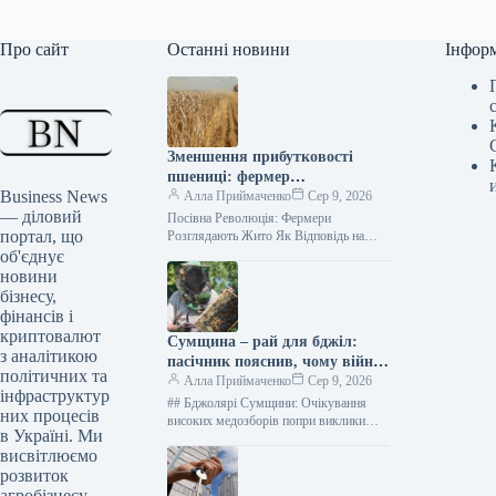
Про сайт
Останні новини
Інфор
Зменшення прибутковості
пшениці: фермер
Business News
переключається на
Алла Приймаченко
Сер 9, 2026
— діловий
вирощування жита.
Посівна Революція: Фермери
портал, що
Розглядають Жито Як Відповідь на
Ціновий Кризис Пшениці 9 серпня 2026
об'єднує
9 0Юлія Немцева Kurkul.com Зниження
новини
світових…
бізнесу,
фінансів і
криптовалют
Сумщина – рай для бджіл:
з аналітикою
пасічник пояснив, чому війна
політичних та
не зупинила його бізнес
Алла Приймаченко
Сер 9, 2026
інфраструктур
## Бджолярі Сумщини: Очікування
них процесів
високих медозборів попри виклики
в Україні. Ми
прикордоння 9 серпня 2026 53 0Юлія
висвітлюємо
Немцева Суспільне Незважаючи на
близькість до…
розвиток
агробізнесу,