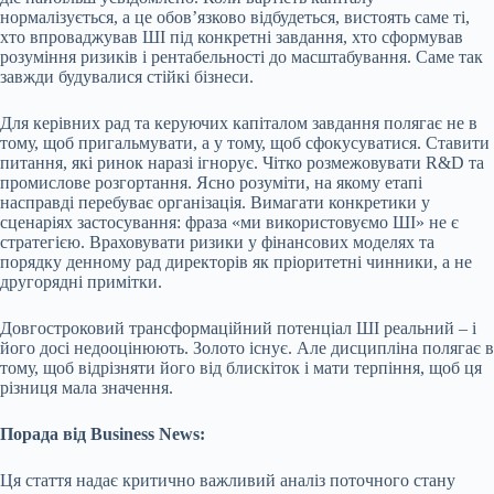
нормалізується, а це обов’язково відбудеться, вистоять саме ті,
хто впроваджував ШІ під конкретні завдання, хто сформував
розуміння ризиків і рентабельності до масштабування. Саме так
завжди будувалися стійкі бізнеси.
Для керівних рад та керуючих капіталом завдання полягає не в
тому, щоб пригальмувати, а у тому, щоб сфокусуватися. Ставити
питання, які ринок наразі ігнорує. Чітко розмежовувати R&D та
промислове розгортання. Ясно розуміти, на якому етапі
насправді перебуває організація. Вимагати конкретики у
сценаріях застосування: фраза «ми використовуємо ШІ» не є
стратегією. Враховувати ризики у фінансових моделях та
порядку денному рад директорів як пріоритетні чинники, а не
другорядні примітки.
Довгостроковий трансформаційний потенціал ШІ реальний – і
його досі недооцінюють. Золото існує. Але дисципліна полягає в
тому, щоб відрізняти його від блискіток і мати терпіння, щоб ця
різниця мала значення.
Порада від Business News:
Ця стаття надає критично важливий аналіз поточного стану