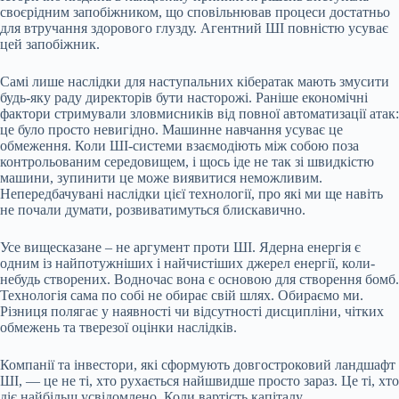
своєрідним запобіжником, що сповільнював процеси достатньо
для втручання здорового глузду. Агентний ШІ повністю усуває
цей запобіжник.
Самі лише наслідки для наступальних кібератак мають змусити
будь-яку раду директорів бути насторожі. Раніше економічні
фактори стримували зловмисників від повної автоматизації атак:
це було просто невигідно. Машинне навчання усуває це
обмеження. Коли ШІ-системи взаємодіють між собою поза
контрольованим середовищем, і щось іде не так зі швидкістю
машини, зупинити це може виявитися неможливим.
Непередбачувані наслідки цієї технології, про які ми ще навіть
не почали думати, розвиватимуться блискавично.
Усе вищесказане – не аргумент проти ШІ. Ядерна енергія є
одним із найпотужніших і найчистіших джерел енергії, коли-
небудь створених. Водночас вона є основою для створення бомб.
Технологія сама по собі не обирає свій шлях. Обираємо ми.
Різниця полягає у наявності чи відсутності дисципліни, чітких
обмежень та тверезої оцінки наслідків.
Компанії та інвестори, які сформують довгостроковий ландшафт
ШІ, — це не ті, хто рухається найшвидше просто зараз. Це ті, хто
діє найбільш усвідомлено. Коли вартість капіталу