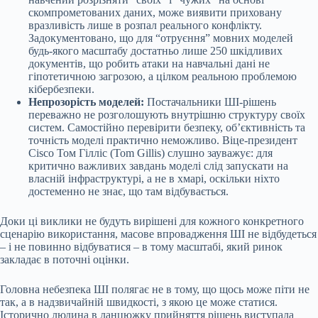
скомпрометованих даних, може виявити приховану
вразливість лише в розпал реального конфлікту.
Задокументовано, що для “отруєння” мовних моделей
будь-якого масштабу достатньо лише 250 шкідливих
документів, що робить атаки на навчальні дані не
гіпотетичною загрозою, а цілком реальною проблемою
кібербезпеки.
Непрозорість моделей:
Постачальники ШІ-рішень
переважно не розголошують внутрішню структуру своїх
систем. Самостійно перевірити безпеку, об’єктивність та
точність моделі практично неможливо. Віце-президент
Cisco Том Гілліс (Tom Gillis) слушно зауважує: для
критично важливих завдань моделі слід запускати на
власній інфраструктурі, а не в хмарі, оскільки ніхто
достеменно не знає, що там відбувається.
Доки ці виклики не будуть вирішені для кожного конкретного
сценарію використання, масове впровадження ШІ не відбудеться
– і не повинно відбуватися – в тому масштабі, який ринок
закладає в поточні оцінки.
Головна небезпека ШІ полягає не в тому, що щось може піти не
так, а в надзвичайній швидкості, з якою це може статися.
Історично людина в ланцюжку прийняття рішень виступала