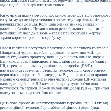
вирок для самої технології, а спостереження за динамікою ринку,
адже подібні сценарії вже траплялися.
Існує чіткий індикатор того, що ринок перейшов від обережного
ентузіазму до необґрунтованого оптимізму: вартість капіталу
наближається до нуля. Коли ціна ризику зникає, зникає й
належна обачність. Питання щодо рентабельності інвестицій,
потенційних наслідків збоїв – усе це приноситься в жертву
заради короткострокового прибутку.
Наразі капітал інвестується практично без належного контролю.
Підприємці чудово засвоїли: додавши прикметник «ШІ» до
опису будь-якого продукту, вони відкривають чимало дверей.
Великі корпорації здійснюють масштабні закупівлі, пов’язані з
ШІ, переважно в рамках досліджень і розробок (R&D),
намагаючись зрозуміти потенціал технології для свого бізнесу,
перш ніж конкуренти їх випередять. Водночас активно працює
механізм самопідтримки: значна частина доходів ШІ-компаній
надходить від інших ШІ-компаній, що купують обчислювальні
потужності та сервіси. Кожен вкладений долар ($26-28 грн) при
цьому здається надзвичайно цінним.
Це типова проблема короткострокових перебільшень. Шлях від
революційної технології до стабільної цінності рідко буває