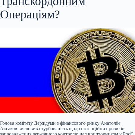
Транскордонним
Операціям?
Голова комітету Держдуми з фінансового ринку Анатолій
Аксаков висловив стурбованість щодо потенційних ризиків
запровадження державного контролю над крипторинком у Росії.