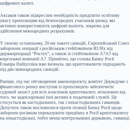
цифрових валют.
Аксаков також підкреслив необхідність приділити особливу
увагу пропозиціям від безпосередніх учасників ринку, які
активно використовують цифрові валюти, зокрема для
здійснення міжнародних розрахунків.
У своєму останньому, 20-му пакеті санкцій, Європейський Союз
заборонив операції з російським стейблкоїном RUBx від
держкорпорації “Ростех”, а також зі стейблкоїном А7А5 від
киргизької компанії А7. Примітно, що голова Банку Росії
Ельвіра Набіулліна вже визнала, що криптовалюти підпадають
під дію міжнародних санкцій.
Раніше, під час обговорення законопроєкту, комітет Держдуми з
фінансового ринку виступав із пропозицією забезпечити
судовий захист для всіх власників криптовалют, незалежно від
того, чи задекларовані їхні активи в податковій службі. Це
стосується як кастодіальних, так і некастодіальних гаманців.
Депутати також висловилися проти позиції Банку Росії щодо
заборони росіянам переказувати придбану в Росії криптовалюту
на некастодіальні, тобто менш контрольовані державою, гаманці.