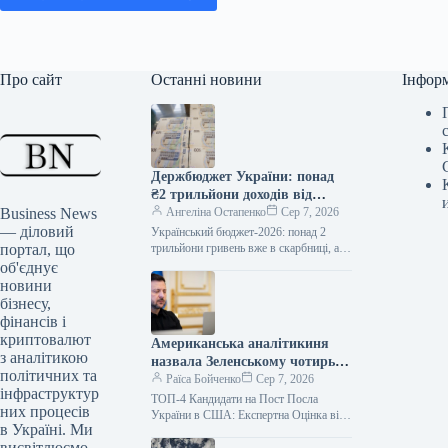
Про сайт
Останні новини
Інфор
Держбюджет України: понад
₴2 трильйони доходів від
Business News
початку року, оцінка внеску
Ангеліна Остапенко
Сер 7, 2026
— діловий
партнерів
Український бюджет-2026: понад 2
портал, що
трильйони гривень вже в скарбниці, але
скільки від міжнародних партнерів?
об'єднує
Станом на кінець липня 2026 року…
новини
бізнесу,
фінансів і
криптовалют
Американська аналітикиня
з аналітикою
назвала Зеленському чотирьох
політичних та
кандидатів на посаду посла
Раїса Бойченко
Сер 7, 2026
інфраструктур
ТОП-4 Кандидати на Пост Посла
них процесів
України в США: Експертна Оцінка від
в Україні. Ми
Американської Аналітикині
висвітлюємо
Призначення нового посла України у