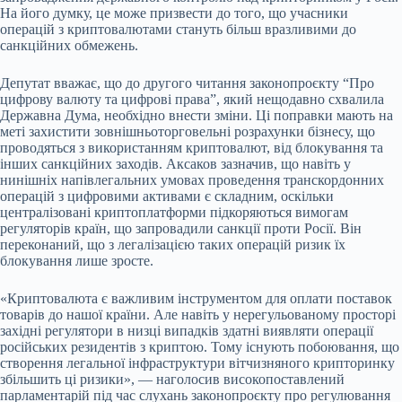
На його думку, це може призвести до того, що учасники
операцій з криптовалютами стануть більш вразливими до
санкційних обмежень.
Депутат вважає, що до другого читання законопроєкту “Про
цифрову валюту та цифрові права”, який нещодавно схвалила
Державна Дума, необхідно внести зміни. Ці поправки мають на
меті захистити зовнішньоторговельні розрахунки бізнесу, що
проводяться з використанням криптовалют, від блокування та
інших санкційних заходів. Аксаков зазначив, що навіть у
нинішніх напівлегальних умовах проведення транскордонних
операцій з цифровими активами є складним, оскільки
централізовані криптоплатформи підкоряються вимогам
регуляторів країн, що запровадили санкції проти Росії. Він
переконаний, що з легалізацією таких операцій ризик їх
блокування лише зросте.
«Криптовалюта є важливим інструментом для оплати поставок
товарів до нашої країни. Але навіть у нерегульованому просторі
західні регулятори в низці випадків здатні виявляти операції
російських резидентів з криптою. Тому існують побоювання, що
створення легальної інфраструктури вітчизняного крипторинку
збільшить ці ризики», — наголосив високопоставлений
парламентарій під час слухань законопроєкту про регулювання