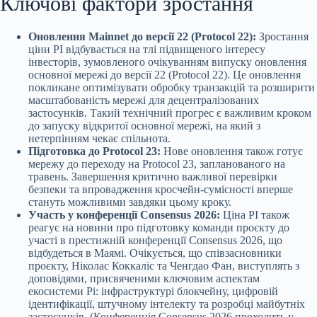
Ключові фактори зростання
Оновлення Mainnet до версії 22 (Protocol 22):
Зростання
ціни PI відбувається на тлі підвищеного інтересу
інвесторів, зумовленого очікуванням випуску
оновлення
основної мережі до версії 22 (Protocol 22). Це оновлення
покликане оптимізувати обробку транзакцій та розширити
масштабованість мережі для децентралізованих
застосунків. Такий технічний прогрес є важливим кроком
до запуску відкритої основної мережі, на який з
нетерпінням чекає спільнота.
Підготовка до Protocol 23:
Нове оновлення також готує
мережу до переходу на Protocol 23, запланованого на
травень. Завершення критично важливої перевірки
безпеки та впровадження кросчейн-сумісності вперше
стануть можливими завдяки цьому кроку.
Участь у конференції Consensus 2026:
Ціна PI також
реагує на новини про підготовку команди проєкту до
участі в престижній конференції Consensus 2026, що
відбудеться в Маямі. Очікується, що співзасновники
проєкту, Ніколас Коккаліс та Ченгдао Фан, виступлять з
доповідями, присвяченими ключовим аспектам
екосистеми Pi: інфраструктурі блокчейну, цифровій
ідентифікації, штучному інтелекту та розробці майбутніх
застосунків. (Конференція Consensus 2026 проходить у