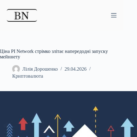
Перейти
до
вмісту
Ціна PI Network стрімко злітає напередодні запуску
мейннету
Лілія Дорошенко
29.04.2026
Криптовалюта