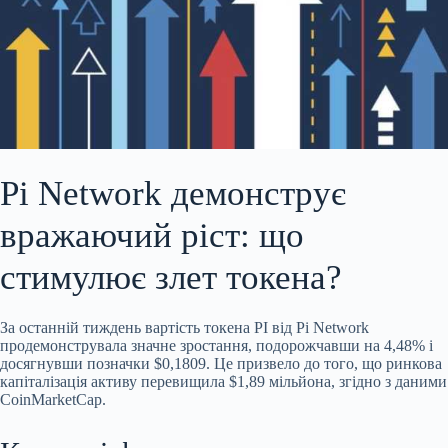
Pi Network демонструє
вражаючий ріст: що
стимулює злет токена?
За останній тиждень вартість токена PI від Pi Network
продемонструвала значне зростання, подорожчавши на 4,48% і
досягнувши позначки $0,1809. Це призвело до того, що ринкова
капіталізація активу перевищила $1,89 мільйона, згідно з даними
CoinMarketCap.