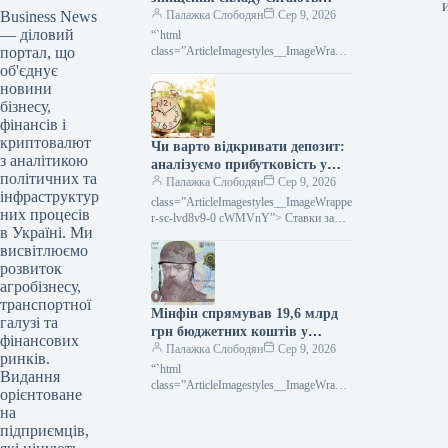
Business News
мільярдів гривень
Палажка Слободян
Сер 9, 2026
— діловий
“`html
портал, що
class=”ArticleImagestyles__ImageWrappe
r-sc-lvd8v9-0 cWMVnY”> <img
об'єднує
src="/wp-
новини
content/uploads/2026/08/cb2b6149ecf674
бізнесу,
28173c470a7e114f83.jpg" alt="5 серпня
фінансів і
три балістичні ракети рф зруйнували
криптовалют
Чи варто відкривати депозит:
найбільший розподільчий складський
з аналітикою
комплекс Rozetka в
аналізуємо прибутковість у
політичних та
нинішніх умовах
Палажка Слободян
Сер 9, 2026
інфраструктур
class=”ArticleImagestyles__ImageWrappe
них процесів
r-sc-lvd8v9-0 cWMVnY”> Ставки за
в Україні. Ми
депозитамиПідвищення ключової
висвітлюємо
ставки Національним банком поки не
транслювалося у зростання ставок
розвиток
агробізнесу,
транспортної
Мінфін спрямував 19,6 млрд
галузі та
грн бюджетних коштів у
фінансових
липні: головні трансферти
Палажка Слободян
Сер 9, 2026
ринків.
“`html
Видання
class=”ArticleImagestyles__ImageWrappe
орієнтоване
r-sc-lvd8v9-0 cWMVnY”> Місцевий
на
бюджет: Мінфін повністю виконав свої
підприємців,
зобов’язання щодо трансфертів у