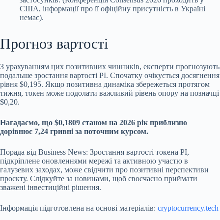
США, інформації про її офіційну присутність в Україні
немає).
Прогноз вартості
З урахуванням цих позитивних чинників, експерти прогнозують
подальше зростання вартості PI. Спочатку очікується досягнення
рівня $0,195. Якщо позитивна динаміка збережеться протягом
тижня, токен може подолати важливий рівень опору на позначці
$0,20.
Нагадаємо, що $0,1809 станом на 2026 рік приблизно
дорівнює 7,24 гривні за поточним курсом.
Порада від Business News: Зростання вартості токена PI,
підкріплене оновленнями мережі та активною участю в
галузевих заходах, може свідчити про позитивні перспективи
проєкту. Слідкуйте за новинами, щоб своєчасно приймати
зважені інвестиційні рішення.
Інформація підготовлена на основі матеріалів:
cryptocurrency.tech