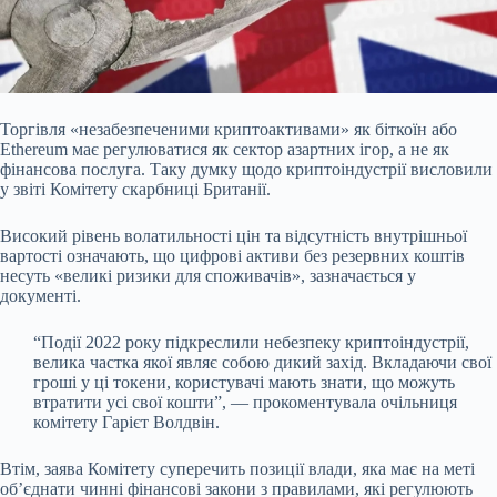
Торгівля «незабезпеченими криптоактивами» як біткоїн або
Ethereum має регулюватися як сектор
азартних ігор, а не як
фінансова послуга. Таку думку щодо криптоіндустрії висловили
у звіті Комітету скарбниці Британії.
Високий рівень волатильності цін та відсутність внутрішньої
вартості означають, що цифрові активи без резервних коштів
несуть «великі ризики для споживачів», зазначається у
документі.
“Події 2022 року підкреслили небезпеку криптоіндустрії,
велика частка якої являє собою дикий захід. Вкладаючи свої
гроші у ці токени, користувачі мають знати, що можуть
втратити усі свої кошти”, — прокоментувала очільниця
комітету Гарієт Волдвін.
Втім, заява Комітету суперечить позиції влади, яка має на меті
об’єднати чинні фінансові закони з правилами, які регулюють