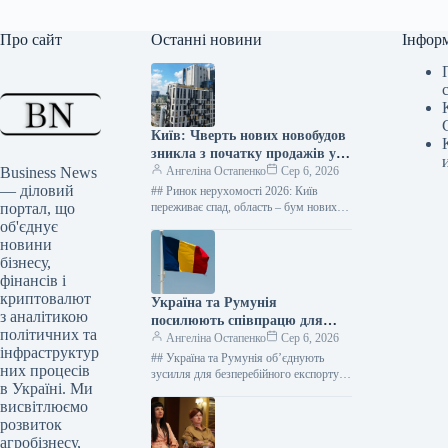
Про сайт
Останні новини
Інфор
Київ: Чверть нових новобудов
зникла з початку продажів у
Business News
2026 році – дані “ЛУН”
Ангеліна Остапенко
Сер 6, 2026
— діловий
## Ринок нерухомості 2026: Київ
портал, що
переживає спад, область – бум нових
житлових комплексів Фото: Оксана
об'єднує
Гришина Від початку 2026 року…
новини
бізнесу,
фінансів і
криптовалют
Україна та Румунія
з аналітикою
посилюють співпрацю для
політичних та
розширення логістики порту
Ангеліна Остапенко
Сер 6, 2026
інфраструктур
Констанца
## Україна та Румунія об’єднують
них процесів
зусилля для безперебійного експорту
в Україні. Ми
агропродукції: Порт Констанца –
висвітлюємо
стратегічний союзник ### Ключові
кроки для подолання…
розвиток
агробізнесу,