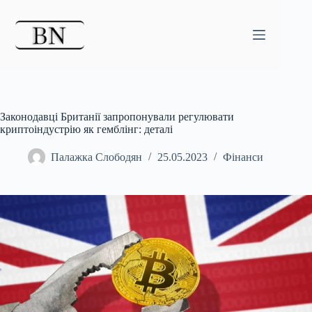
Перейти
до
вмісту
Законодавці Британії запропонували регулювати
криптоіндустрію як гемблінг: деталі
Палажка Слободян
25.05.2023
Фінанси