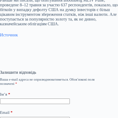
Раніше ми писали, що опитування Bloomberg MLIV Pulse,
проведене 8–12 травня за участю 637 респондентів, показало, що
біткоїн у випадку дефолту США на думку інвесторів є більш
цікавим інструментом збереження статків, ніж інші валюти. Але
поступається за популярністю золоту та, як не дивно,
казначейським облігаціям США.
Источник
Залишити відповідь
Ваша e-mail адреса не оприлюднюватиметься.
Обов’язкові поля
позначені
*
Ім’я
*
Email
*