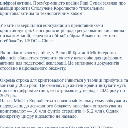
цифрові активи. Прем’єр-міністр країни Ріші Сунак заявляв про
амбіції зробити Сполучене Королівство “глобальним
криптовалютним та технологічним хабом”.
У квітні завершилися консультації з представниками
криптоіндустрії. Свої пропозиції щодо регулювання висловила
низка компаній, серед яких біткоїн-біржа Binance та емітент
стейблкоїну USDC – Circle.
Як повідомлялося раніше, у Великій Британії Міністерство
фінансів збирається створити окрему категорію для цифрових
активів для податкової декларації. Це випливає з документів
стосовно національного бюджету.
Окрема строка для криптовалют з’явиться у таблиці прибутків та
збитків у 2025 році. Це означає, що жителі країни звітуватимуть
про свої цифрові активи, які отримають у період з 2024 року по
2025 рік.
Наразі Мінфін Королівства зазначив мінімальну суму очікуваних
надходжень до державного бюджету внаслідок оподаткування
криптовалют — 10 млн фунтів стерлінгів (~$12 млн). Однак
конкретну цифру відомство не назвало.