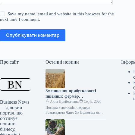
Save my name, email and website in this browser for the
next time I comment.
Опублікувати коментар
Про сайт
Останні новини
Інфор
Зменшення прибутковості
пшениці: фермер
Business News
переключається на
Алла Приймаченко
Сер 9, 2026
— діловий
вирощування жита.
Посівна Революція: Фермери
портал, що
Розглядають Жито Як Відповідь на
Ціновий Кризис Пшениці 9 серпня 2026
об'єднує
9 0Юлія Немцева Kurkul.com Зниження
новини
світових…
бізнесу,
фінансів і