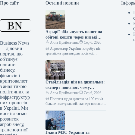
Про сайт
Останні новини
Інфор
Аграрії збільшують попит на
обігові кошти через низькі
Business News
ціни та логістичні виклики
Алла Приймаченко
Сер 6, 2026
— діловий
## Агросектор України потребує пів
портал, що
трильйона гривень для посівної
кампанії 2027 року 6 серпня 2026 29 0
об'єднує
Kurkul.com ### Фінансова…
новини
бізнесу,
фінансів і
криптовалют
Стабілізація цін на дизпальне:
з аналітикою
експерт пояснює, чому
політичних та
ажіотаж минув
Алла Приймаченко
Сер 6, 2026
інфраструктур
## Прогноз щодо дизелю за 100 грн/л
них процесів
більше неактуальний: експерт пояснює
в Україні. Ми
причини 6 серпня 2026 62 0 pixabay ###
висвітлюємо
Вперше…
розвиток
агробізнесу,
транспортної
Глави МЗС України та