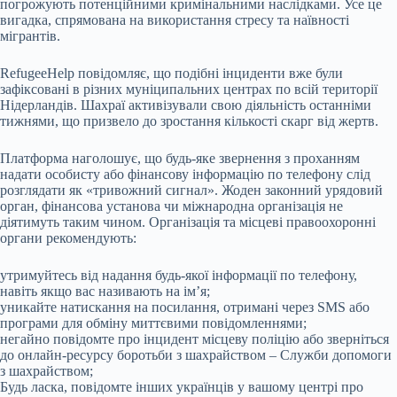
погрожують потенційними кримінальними наслідками. Усе це
вигадка, спрямована на використання стресу та наївності
мігрантів.
RefugeeHelp повідомляє, що подібні інциденти вже були
зафіксовані в різних муніципальних центрах по всій території
Нідерландів. Шахраї активізували свою діяльність останніми
тижнями, що призвело до зростання кількості скарг від жертв.
Платформа наголошує, що будь-яке звернення з проханням
надати особисту або фінансову інформацію по телефону слід
розглядати як «тривожний сигнал». Жоден законний урядовий
орган, фінансова установа чи міжнародна організація не
діятимуть таким чином. Організація та місцеві правоохоронні
органи рекомендують:
утримуйтесь від надання будь-якої інформації по телефону,
навіть якщо вас називають на ім’я;
уникайте натискання на посилання, отримані через SMS або
програми для обміну миттєвими повідомленнями;
негайно повідомте про інцидент місцеву поліцію або зверніться
до онлайн-ресурсу боротьби з шахрайством – Служби допомоги
з шахрайством;
Будь ласка, повідомте інших українців у вашому центрі про