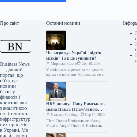
Про сайт
Останні новини
Інфор
Чи загрожує Україні “відтік
мізків” і як це зупинити?
Business News
Мирослав Семко
Сер 10, 2026
— діловий
У соціальних мережах часто лунають
портал, що
нарікання на те, що “Європа вже не та”,
“вулиці стали бруднішими”, “нас там
об'єднує
замінюють” та…
новини
бізнесу,
фінансів і
криптовалют
НБУ вшанує Папу Римського
з аналітикою
Івана Павла II пам’ятною
політичних та
монетою
Палажка Слободян
Сер 10, 2026
інфраструктур
“`html Голова Національного банку
них процесів
України Андрій Пишний. Національний
в Україні. Ми
банк України анонсував випуск
висвітлюємо
пам’ятної монети у 2026 році,