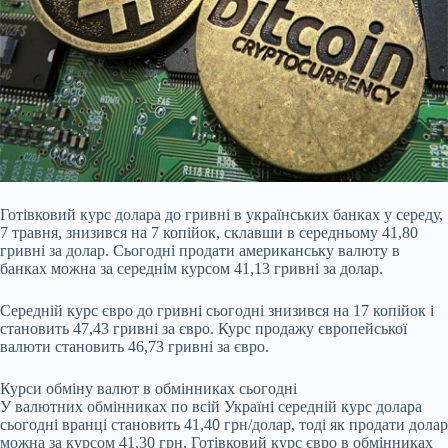
Готівковий курс долара до гривні в українських банках у середу,
7 травня, знизився на 7
копійок, склавши в середньому 41,80
гривні за долар. Сьогодні продати американську валюту в
банках можна за середнім курсом 41,13 гривні за долар.
Середній курс євро до гривні сьогодні знизився на 17 копійок і
становить 47,43 гривні за євро. Курс продажу європейської
валюти становить 46,73 гривні за євро.
Курси обміну валют в обмінниках сьогодні
У валютних обмінниках по всій Україні середній курс долара
сьогодні вранці становить 41,40 грн/долар, тоді як продати долар
можна за курсом 41,30 грн. Готівковий курс євро в обмінниках