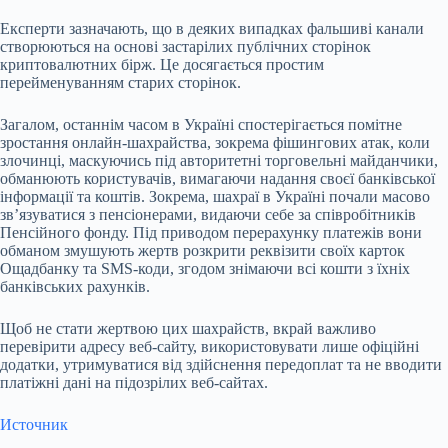
Експерти зазначають, що в деяких випадках фальшиві канали
створюються на основі застарілих публічних сторінок
криптовалютних бірж. Це досягається простим
перейменуванням старих сторінок.
Загалом, останнім часом в Україні спостерігається помітне
зростання онлайн-шахрайства, зокрема фішингових атак, коли
злочинці, маскуючись під авторитетні торговельні майданчики,
обманюють користувачів, вимагаючи надання своєї банківської
інформації та коштів. Зокрема, шахраї в Україні почали масово
зв’язуватися з пенсіонерами, видаючи себе за співробітників
Пенсійного фонду. Під приводом перерахунку платежів вони
обманом змушують жертв розкрити реквізити своїх карток
Ощадбанку та SMS-коди, згодом знімаючи всі кошти з їхніх
банківських рахунків.
Щоб не стати жертвою цих шахрайств, вкрай важливо
перевірити адресу веб-сайту, використовувати лише офіційні
додатки, утримуватися від здійснення передоплат та не вводити
платіжні дані на підозрілих веб-сайтах.
Источник