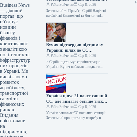
Business News
та логістичні проєкти
Раїса Бойченко
Сер 8, 2026
— діловий
Зеленський та Прем’єр Сербії Націлені
портал, що
на Спільні Економічні та Логістичні
Стратегії Фото: Офіс Президента
об'єднує
України Глава української держави
новини
Володимир Зеленський…
бізнесу,
фінансів і
криптовалют
Вучич підтвердив підтримку
з аналітикою
України: шлях до ЄС
політичних та
відкритий
Раїса Бойченко
Сер 8, 2026
інфраструктур
> Сербія підтримує євроінтеграцію
них процесів
України: Вучич побажав швидкого
в Україні. Ми
відкриття та закриття переговорних
висвітлюємо
кластерів Президент Сербії Александр
Вучич висловив повну підтримку
розвиток
агробізнесу,
транспортної
Україна цінує 21 пакет санкцій
галузі та
ЄС, але вимагає більше тиску
фінансових
на РФ
Раїса Бойченко
Сер 8, 2026
ринків.
Україна закликає ЄС посилити санкції:
Видання
Зеленський про критичну потребу в
орієнтоване
обороні Президент України Володимир
на
Зеленський висловив глибоку вдячність
підприємців,
Європейському Союзу…