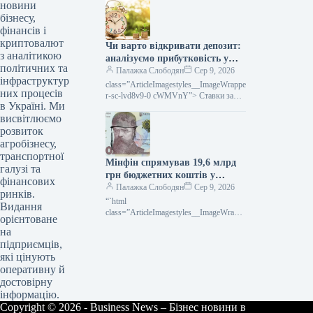
src="/wp-
новини
content/uploads/2026/08/cb2b6149ecf674
бізнесу,
28173c470a7e114f83.jpg" alt="5 серпня
фінансів і
три балістичні ракети рф зруйнували
криптовалют
Чи варто відкривати депозит:
найбільший розподільчий складський
з аналітикою
комплекс Rozetka в
аналізуємо прибутковість у
політичних та
нинішніх умовах
Палажка Слободян
Сер 9, 2026
інфраструктур
class=”ArticleImagestyles__ImageWrappe
них процесів
r-sc-lvd8v9-0 cWMVnY”> Ставки за
в Україні. Ми
депозитамиПідвищення ключової
висвітлюємо
ставки Національним банком поки не
транслювалося у зростання ставок
розвиток
агробізнесу,
транспортної
Мінфін спрямував 19,6 млрд
галузі та
грн бюджетних коштів у
фінансових
липні: головні трансферти
Палажка Слободян
Сер 9, 2026
ринків.
“`html
Видання
class=”ArticleImagestyles__ImageWrappe
орієнтоване
r-sc-lvd8v9-0 cWMVnY”> Місцевий
на
бюджет: Мінфін повністю виконав свої
підприємців,
зобов’язання щодо трансфертів у
які цінують
липніУ липні 2026
оперативну й
достовірну
інформацію.
Copyright © 2026 - Business News – Бізнес новини в