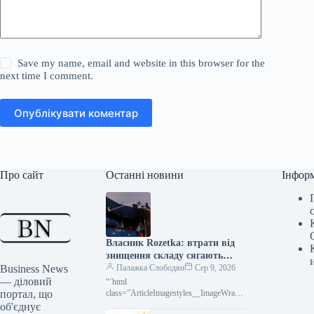
Save my name, email and website in this browser for the
next time I comment.
Опублікувати коментар
Про сайт
Останні новини
Інфор
Власник Rozetka: втрати від
знищення складу сягають
Business News
мільярдів гривень
Палажка Слободян
Сер 9, 2026
— діловий
“`html
портал, що
class=”ArticleImagestyles__ImageWrappe
r-sc-lvd8v9-0 cWMVnY”> <img
об'єднує