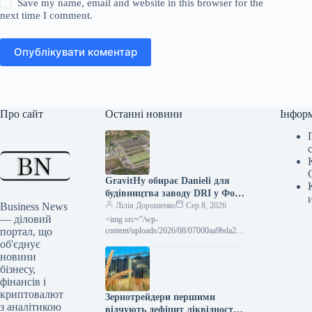
Save my name, email and website in this browser for the
next time I comment.
Опублікувати коментар
Про сайт
Останні новини
Інфор
GravitHy обирає Danieli для
будівництва заводу DRI у Фос-
Business News
сюр-Мер
Лілія Дорошенко
Сер 8, 2026
— діловий
<img src="/wp-
портал, що
content/uploads/2026/08/07000aa9bda25c
65847c9ea604a177b3.jpg" width="1200"
об'єднує
height="630" class="attachment-full size-
новини
full wp-post-image" alt="Фото –
бізнесу,
GravitHy обрала Danieli для
фінансів і
будівництва заводу DRI
криптовалют
Зернотрейдери першими
з аналітикою
відчують дефіцит ліквідності: