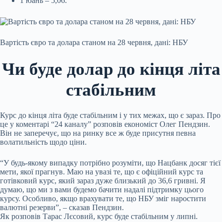
1 юань – 5,06.
Вартість євро та долара станом на 28 червня, дані: НБУ
Чи буде долар до кінця літа
стабільним
Курс до кінця літа буде стабільним і у тих межах, що є зараз. Про
це у коментарі “24 каналу” розповів економіст Олег Пендзин.
Він не заперечує, що на ринку все ж буде присутня певна
волатильність щодо ціни.
“У будь-якому випадку потрібно розуміти, що Нацбанк досяг тієї
мети, якої прагнув. Маю на увазі те, що є офіційний курс та
готівковий курс, який зараз дуже близький до 36,6 гривні. Я
думаю, що ми з вами будемо бачити надалі підтримку цього
курсу. Особливо, якщо врахувати те, що НБУ зміг наростити
валютні резерви”, – сказав Пендзин.
Як розповів Тарас Лєсовий, курс буде стабільним у липні.