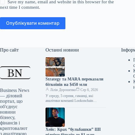
Save my name, email and website in this browser for the
next time I comment.
Опублікувати коментар
Про сайт
Останні новини
Інфор
Strategy та MARA переказали
біткоїнів на $450 млн
Business News
Лілія Дорошенко
Сер 6, 2026
— діловий
У середу, 5 серпня, гаманці, які
портал, що
аналітики компанії Lookonchain
пов’язують з великими
об'єднує
корпоративними власниками біткоїнів,
новини
MicroStrategy та MARA, перевели
бізнесу,
значні…
фінансів і
криптовалют
Хейс: Крах “бульбашки” ШІ
з аналітикою
підніме біткоїн до $1 млн