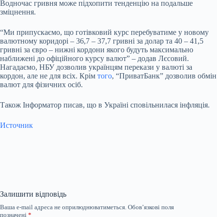
Водночас гривня може підхопити тенденцію на подальше
зміцнення.
“Ми припускаємо, що готівковий курс перебуватиме у новому
валютному коридорі – 36,7 – 37,7 гривні за долар та 40 – 41,5
гривні за євро – нижні кордони якого будуть максимально
наближені до офіційного курсу валют” – додав Лєсовий.
Нагадаємо, НБУ дозволив українцям перекази у валюті за
кордон, але не для всіх. Крім
того
, “ПриватБанк” дозволив обмін
валют для фізичних осіб.
Також Інформатор писав, що в Україні сповільнилася інфляція.
Источник
Залишити відповідь
Ваша e-mail адреса не оприлюднюватиметься.
Обов’язкові поля
позначені
*