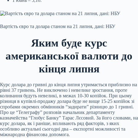
1 юань – 5,10.
Вартість євро та долара станом на 21 липня, дані: НБУ
Яким буде курс
американської валюти до
кінця липня
Курс долара до гривні до кінця липня утримається приблизно на
рівні 37 гривень. Не виключено і невелике зростання, проте
коливання будуть невеликі, в межах 10-30 копійок. При цьому
різниця в купівлі-продажу долара буде не вище 15-25 копійок зі
спробами окремих обмінників “задирати” різницю до 1 гривні.
Про це “Телеграфу” розповів начальник департаменту
казначейства “Глобус Банку” Тарас Лєсовий. За його словами, на
курс долара, як і раніше, впливають ряд факторів, з яких
особливо актуальні сьогодні два – експортні можливості та
міжнародна фінансова допомога.