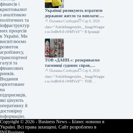
2026 році
фінансів і
криптовалют
Українці ризикують втратити
з аналітикою
державне житло та виплати:
політичних та
де саме
Палажка Слободян
Сер 6, 2026
інфраструктур
class=”ArticleImagestyles__ImageWrappe
них процесів
r-sc-lvd8v9-0 cWMVnY”> В Ірландії
в Україні. Ми
висвітлюємо
розвиток
агробізнесу,
транспортної
ТОВ «ДАНН.»: розкриваємо
галузі та
таємниці судових справ,
фінансових
забезпечуємо комплаєнс та
Палажка Слободян
Сер 6, 2026
ринків.
верифікуємо міжнародні угоди
class=”ArticleImagestyles__ImageWrappe
Видання
r-sc-lvd8v9-0 cWMVnY”> ТОВ
орієнтоване
«ДАНН.»: судові справи, комплаєнс та
на
перевірка міжнародних угодДля
підприємців,
імпортерів час часто є ціннішим за
які цінують
оперативну й
достовірну
інформацію.
Copyright © 2026 - Business News – Бізнес новини в
Україні. Всі права захищені. Сайт розроблено в
INFBusiness.