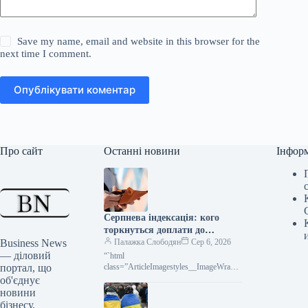
Save my name, email and website in this browser for the
next time I comment.
Опублікувати коментар
Про сайт
Останні новини
Інфор
Серпнева індексація: кого
торкнуться доплати до
Business News
зарплати
Палажка Слободян
Сер 6, 2026
— діловий
“`html
портал, що
class=”ArticleImagestyles__ImageWrappe
r-sc-lvd8v9-0 cWMVnY”> Індексація
об'єднує
зарплат у серпні: хто отримає доплату
новини
Серпнева індексація заробітної плати у
бізнесу,