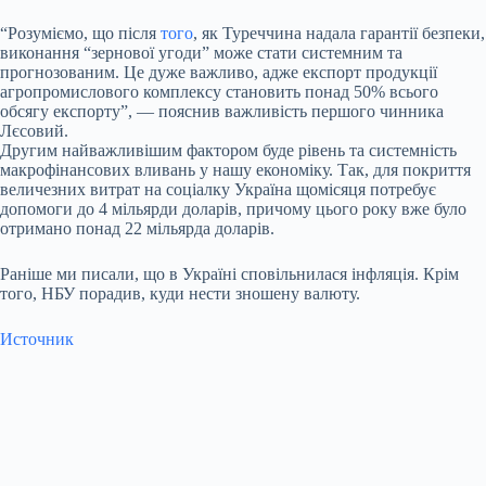
“Розуміємо, що після
того
, як Туреччина надала гарантії безпеки,
виконання “зернової угоди” може стати системним та
прогнозованим. Це дуже важливо, адже експорт продукції
агропромислового комплексу становить понад 50% всього
обсягу експорту”, — пояснив важливість першого чинника
Лєсовий.
Другим найважливішим фактором буде рівень та системність
макрофінансових вливань у нашу економіку. Так, для покриття
величезних витрат на соціалку Україна щомісяця потребує
допомоги до 4 мільярди доларів, причому цього року вже було
отримано понад 22 мільярда доларів.
Раніше ми писали, що в Україні сповільнилася інфляція. Крім
того, НБУ порадив, куди нести зношену валюту.
Источник