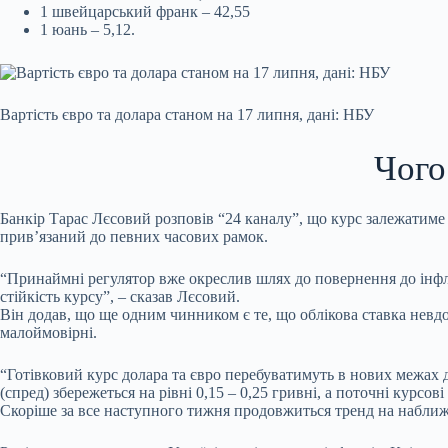
1 швейцарський франк – 42,55
1 юань – 5,12.
Вартість євро та долара станом на 17 липня, дані: НБУ
Чого
Банкір Тарас Лєсовий розповів “24 каналу”, що курс залежатиме 
прив’язаний до певних часових рамок.
“Принаймні регулятор вже окреслив шлях до повернення до інфля
стійкість курсу”, – сказав Лєсовий.
Він додав, що ще одним чинником є те, що облікова ставка невд
малоймовірні.
“Готівковий курс долара та євро перебуватимуть в нових межах до
(спред) збережеться на рівні 0,15 – 0,25 гривні, а поточні курсов
Скоріше за все наступного тижня продовжиться тренд на наближе