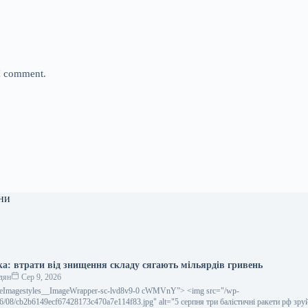
 I comment.
ни
ka: втрати від знищення складу сягають мільярдів гривень
дян
Сер 9, 2026
icleImagestyles__ImageWrapper-sc-lvd8v9-0 cWMVnY”> <img src="/wp-
26/08/cb2b6149ecf67428173c470a7e114f83.jpg" alt="5 серпня три балістичні ракети рф зр