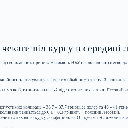
 чекати від курсу в середині 
від економічних причин. Натомість НБУ оголосило стратегію до п
ційного таргетування з гнучким обмінним курсом. Звісно, для ре
овзі може бути знижена на 1-2 відсоткових показники. Лєсовий з
пустимих коливань – 36,7 – 37,7 гривні за долар та 40 – 41 грив
і коливання знизяться до 0,1 – 0,3 гривні”, – пояснив Лєсовий.
ння готівкового курсу до офіційного. Очікується зближення міжк