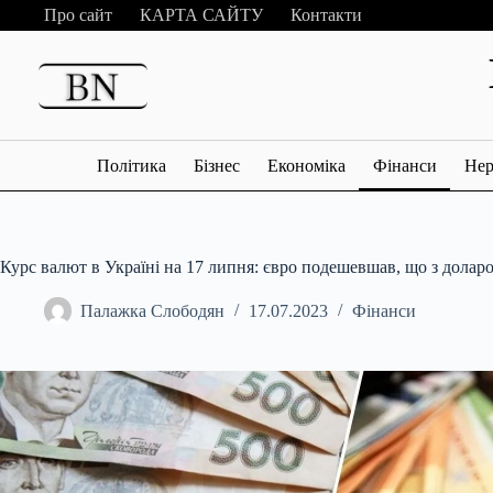
Перейти
Про сайт
КАРТА САЙТУ
Контакти
до
вмісту
Політика
Бізнес
Економіка
Фінанси
Нер
Курс валют в Україні на 17 липня: євро подешевшав, що з долар
Палажка Слободян
17.07.2023
Фінанси