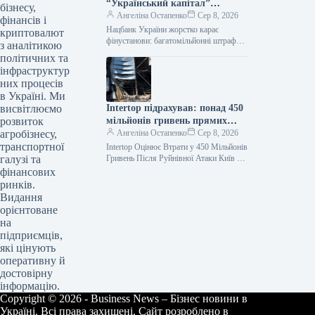
“Український капітал”
бізнесу,
сплатить 42,5 млн грн,
Ангеліна Остапенко
Сер 8, 2026
фінансів і
Райффайзен Банк – 16,1 млн
Нацбанк України жорстко карає
криптовалют
грн
фінустанови: багатомільйонні штрафи
з аналітикою
для банків та небанків <img class="art-
політичних та
hero-img"
інфраструктур
src="https://media.interfax.com.ua/media/t
них процесів
humbs/2026/01/cnekb/keaOw9pOGqsZ.j
в Україні. Ми
pg" alt="НБУ
висвітлюємо
Intertop підрахував: понад 450
розвиток
мільйонів гривень прямих
агробізнесу,
збитків від знищення складу
Ангеліна Остапенко
Сер 8, 2026
транспортної
Intertop Оцінює Втрати у 450 Мільйонів
галузі та
Гривень Після Руйнівної Атаки Київ –
Український рітейлер Intertop оцінює
фінансових
попередні прямі збитки від…
ринків.
Видання
орієнтоване
на
підприємців,
які цінують
оперативну й
достовірну
інформацію.
Copyright © 2026 - Business News – Бізнес новини в
Україні. Всі права захищені. Сайт розроблено в