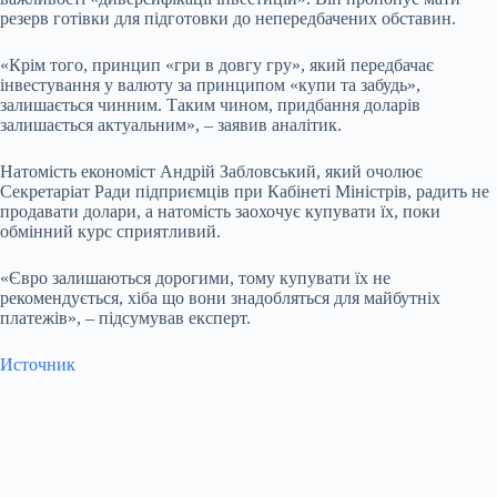
резерв готівки для підготовки до непередбачених обставин.
«Крім того, принцип «гри в довгу гру», який передбачає
інвестування у валюту за принципом «купи та забудь»,
залишається чинним. Таким чином, придбання доларів
залишається актуальним», – заявив аналітик.
Натомість економіст Андрій Забловський, який очолює
Секретаріат Ради підприємців при Кабінеті Міністрів, радить не
продавати долари, а натомість заохочує купувати їх, поки
обмінний курс сприятливий.
«Євро залишаються дорогими, тому купувати їх не
рекомендується, хіба що вони знадобляться для майбутніх
платежів», – підсумував експерт.
Источник