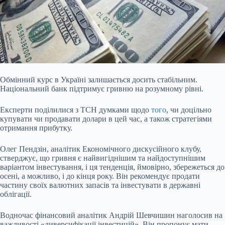
Обмінний курс в Україні залишається досить стабільним.
Національний банк
підтримує гривню на розумному рівні.
Експерти поділилися з ТСН думками щодо
того
, чи доцільно
купувати чи продавати долари в цей час, а також стратегіями
отримання прибутку.
Олег Пендзін, аналітик Економічного дискусійного клубу,
стверджує, що гривня є найвигіднішим та найдоступнішим
варіантом інвестування, і ця тенденція, ймовірно, збережеться до
осені, а можливо, і до кінця року. Він рекомендує продати
частину своїх валютних запасів та інвестувати в державні
облігації.
Водночас фінансовий аналітик Андрій Шевчишин наголосив на
важливості «диверсифікації інвестицій». Він пропонує мати