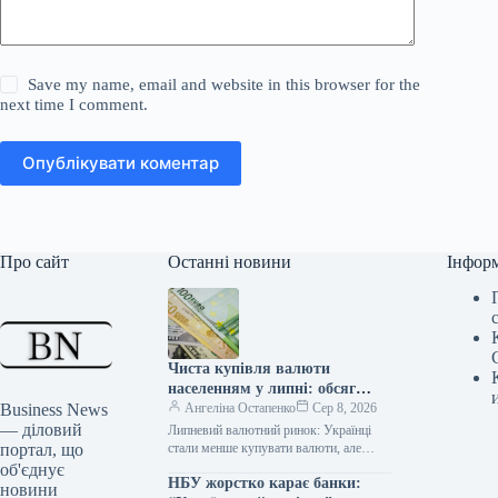
Save my name, email and website in this browser for the
next time I comment.
Опублікувати коментар
Про сайт
Останні новини
Інфор
Чиста купівля валюти
населенням у липні: обсяг
Business News
скоротився до $0,5 млрд
Ангеліна Остапенко
Сер 8, 2026
— діловий
Липневий валютний ринок: Українці
портал, що
стали менше купувати валюти, але
різниця між купівлею та продажем все
об'єднує
НБУ жорстко карає банки:
ще помітна У липні 2026…
новини