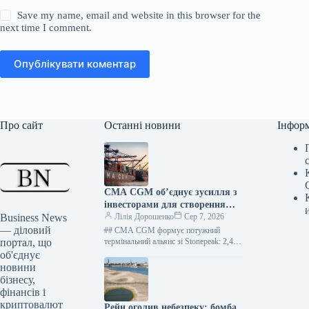
Save my name, email and website in this browser for the
next time I comment.
Опублікувати коментар
Про сайт
Останні новини
Інфор
CMA CGM об’єднує зусилля з
інвесторами для створення
Business News
потужного термінального СП
Лілія Дорошенко
Сер 7, 2026
— діловий
## CMA CGM формує потужний
портал, що
термінальний альянс зі Stonepeak: 2,4
мільярда доларів за чверть частки 109
об'єднує
переглядів 7 серпня 2026,…
новини
бізнесу,
фінансів і
криптовалют
Рейн оголив небезпеку: бомба