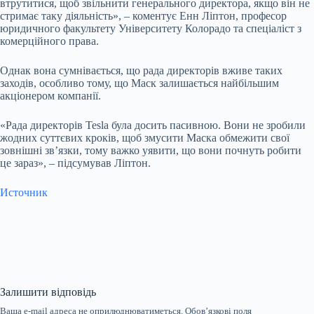
втрутитися, щоб звільнити генерального директора, якщо він не
стримає таку діяльність», – коментує Енн Ліптон, професор
юридичного факультету Університету Колорадо та спеціаліст з
комерційного права.
Однак вона сумнівається, що рада директорів вживе таких
заходів, особливо тому, що Маск залишається найбільшим
акціонером компанії.
«Рада директорів Tesla була досить пасивною. Вони не зробили
жодних суттєвих кроків, щоб змусити Маска обмежити свої
зовнішні зв’язки, тому важко уявити, що вони почнуть робити
це зараз», – підсумував Ліптон.
Источник
Залишити відповідь
Ваша e-mail адреса не оприлюднюватиметься.
Обов’язкові поля