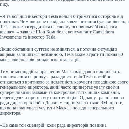
піку.
«Я та всі інші інвестори Tesla воліли б триматися осторонь від
політики. Чим швидше це відволікаюче питання буде вирішено, і
Tesla зможе зосередитися на своєму основному бізнесі, тим
краще», – заявляє Шон Кемпбелл, консультант Camelthorn
Investments та інвестор Tesla.
Якщо обставини суттєво не зміняться, а поточна ситуація з
акціями залишиться незмінною, Tesla може втратити понад 80
мільярдів доларів ринкової капіталізації.
Тим не менш, дії та прагнення Маска вже давно викликають
занепокоєння на ринку, а рада директорів Tesla постійно
стикається з критикою за нездатність керувати поведінкою свого
генерального директора, який часто привертає увагу своїми
суперечливими заявами та контролює п’ять інших компаній,
переслідуючи при цьому політичні цілі. Однак у травні голова
ради директорів Робін Денхолм спростувала заяви ЗМІ про те,
що вона планувала усунути Маска з посади генерального
директора.
«Це саме той сценарій, коли рада директорів повинна