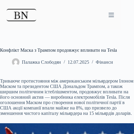
Перейти
до
вмісту
Конфлікт Маска з Трампом продовжує впливати на Tesla
Палажка Слободян
12.07.2025
Фінанси
Триваюче протистояння між американським мільярдером Ілоном
Маском та президентом США Дональдом Трампом, а також
ширшим політичним істеблішментом, продовжує впливати на
його основний актив — виробника електромобілів Tesla. Після
оголошення Маском про створення нової політичної партії в
США акції компанії впали майже на 8%, що призвело до
зменшення чистого капіталу мільярдера на 15 мільярдів доларів.