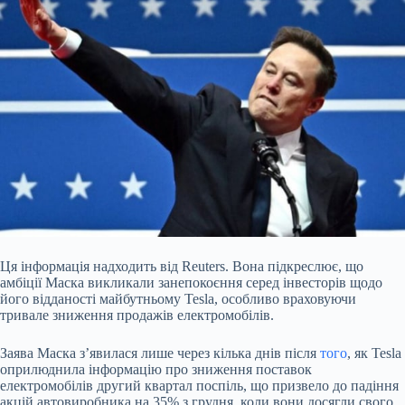
Ця інформація надходить від Reuters. Вона підкреслює, що
амбіції Маска викликали занепокоєння серед інвесторів щодо
його відданості майбутньому Tesla, особливо враховуючи
тривале зниження продажів електромобілів.
Заява Маска з’явилася лише через кілька днів після
того
, як Tesla
оприлюднила інформацію про зниження поставок
електромобілів другий квартал поспіль, що призвело до падіння
акцій автовиробника на 35% з грудня, коли вони досягли свого