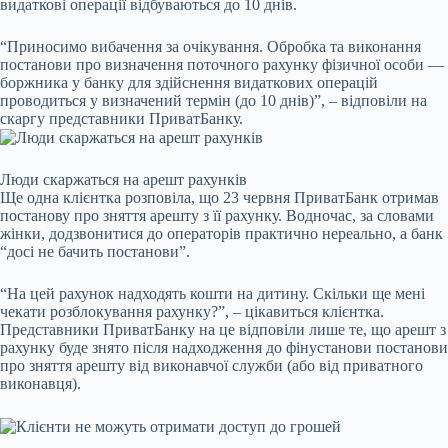
видаткові операції відбуваються до 10 днів.
“Приносимо вибачення за очікування. Обробка та виконання
постанови про визначення поточного рахунку фізичної особи —
боржника у банку для здійснення видаткових операцій
проводиться у визначений термін (до 10 днів)”, – відповіли на
скаргу представники ПриватБанку.
Люди скаржаться на арешт рахунків
Ще одна клієнтка розповіла, що 23 червня ПриватБанк отримав
постанову про зняття арешту з її рахунку. Водночас, за словами
жінки, додзвонитися до операторів практично нереально, а банк
“досі не бачить постанови”.
“На цей рахунок надходять кошти на дитину. Скільки ще мені
чекати розблокування рахунку?”, – цікавиться клієнтка.
Представники ПриватБанку на це відповіли лише те, що арешт з
рахунку буде знято після надходження до фінустанови постанови
про зняття арешту від виконавчої служби (або від приватного
виконавця).