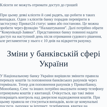
Клієнти не можуть отримати доступ до грошей
При цьому деякі клієнти й самі радять, що робити в таких
випадках. Один з клієнтів банку порадив перевірити в
застосунку Приват24 статус заяви або постанови. Це можна
зробити через функцію “Налаштування”. Далі потрібно обрати
“Комунікації-Заявки”. Представники банку повинні надати
доступ на наступний день після отримання судового рішення,
але регламентом у нього є 10 днів на відкриття рахунку.
Зміни у банківській сфері
України
У Національному банку України вирішили змінити правила
переказу коштів та поповнення банківських рахунків через
термінали. Тепер для поповнення рахунків у ПриватБанку,
Монобанку, Сенс та інших потрібно вказувати номер телефону
отримувача коштів у квитанції. Очікується, що такі зміни
покращать контроль над джерелом надходження коштів. При
цьому правила не стосуються випадків, коли це комунальні
послуги, рахунки за інтернет, телебачення, квитки на