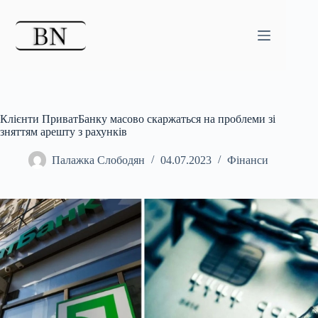
Перейти
до
вмісту
Клієнти ПриватБанку масово скаржаться на проблеми зі
зняттям арешту з рахунків
Палажка Слободян
04.07.2023
Фінанси