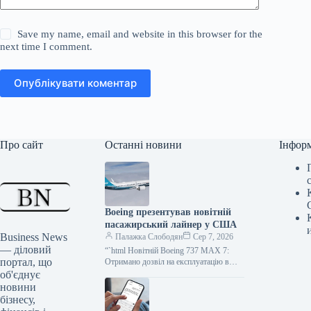
Save my name, email and website in this browser for the
next time I comment.
Опублікувати коментар
Про сайт
Останні новини
Інфор
Boeing презентував новітній
пасажирський лайнер у США
Business News
Палажка Слободян
Сер 7, 2026
— діловий
“`html Новітній Boeing 737 MAX 7:
портал, що
Отримано дозвіл на експлуатацію в
США Федеральне управління цивільної
об'єднує
авіації Сполучених Штатів Америки
новини
(FAA)…
бізнесу,