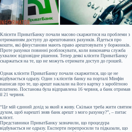
Клієнти ПриватБанку почали масово скаржитися на проблеми з
отриманням доступу до
арештованих рахунків. Йдеться про
кошти, які фінустанови мають право арештовувати у боржників.
Проте рахунки повинні розблокувати, коли виконавча служба
ухвалює відповідне рішення. Тепер деякі клієнти ПриватБанку
скаржаться на те, що не можуть отримати доступ до грошей.
Однак клієнти ПриватБанку почали скаржитися, що це не
відбувається одразу. Один з клієнтів банку на порталі Мінфін
написав про те, що арешт наклали на його картку з заробітною
платнею. Постанова була відправлена 16 червня, а банк отримав
її 21 червня.
“Це мій єдиний дохід за який я живу. Скільки треба жити святим
духом, щоб нарешті зняв банк арешт з мого рахунку?”, – питає
клієнт.
Представники ПриватБанку зазначили, що процедура
відбувається не одразу. Експерти перепросили та підказали, що