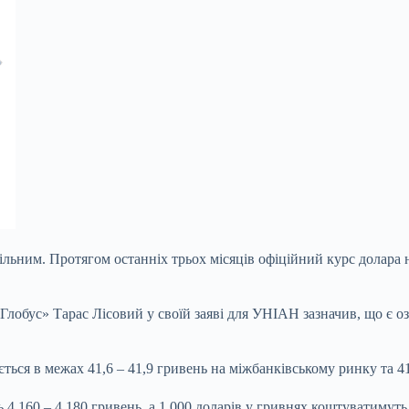
більним. Протягом
останніх трьох місяців офіційний курс долара 
Глобус» Тарас Лісовий у своїй заяві для УНІАН зазначив, що є 
ться в межах 41,6 – 41,9 гривень на міжбанківському ринку та 41
ь 4 160 – 4 180 гривень, а 1 000 доларів у гривнях коштуватимут