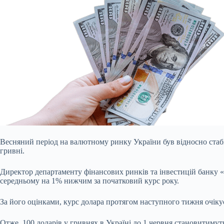
Весняний період на валютному ринку України був відносно ста
гривні.
Директор департаменту фінансових ринків та інвестицій банку «
середньому на 1% нижчим за початковий курс року.
За його оцінками, курс долара протягом наступного тижня очікує
Отже, 100 доларів у гривнях в Україні до 1 червня становитимут