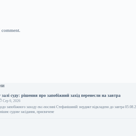
 I comment.
ни
залі суду: рішення про запобіжний захід перенесли на завтра
Сер 6, 2026
одо запобіжного заходу екс-послині Стефанішиній: вердикт відкладено до завтра 05.08.
ішнє судове засідання, присвячене