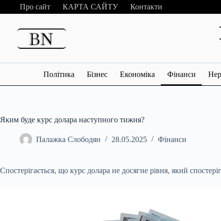
Перейти
Про сайт
КАРТА САЙТУ
Контакти
до
вмісту
Політика
Бізнес
Економіка
Фінанси
Нер
Яким буде курс долара наступного тижня?
Палажка Слободян
28.05.2025
Фінанси
Спостерігається, що курс долара не досягне рівня, який спостеріг