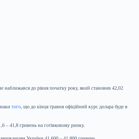
не наближався до рівня початку року, який становив 42,02
ознаки
того
, що до кінця травня офіційний курс долара буде в
,6 – 41,8 гривень на готівковому ринку.
ь мешканцям України 41 600 – 41 800 гривень.