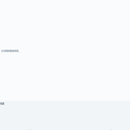
 I comment.
ни