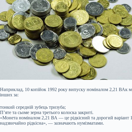
Наприклад, 10 копійок 1992 року
випуску номіналом 2,21 ВАк мо
інших за:
тонкий середній зубець тризуба;
П’яте та сьоме зерна третього колоска закриті.
«Монета номіналом 2,21 ВА — це рідкісний та дорогий варіант 10
надзвичайно рідкісна», — зазначають нумізматами.