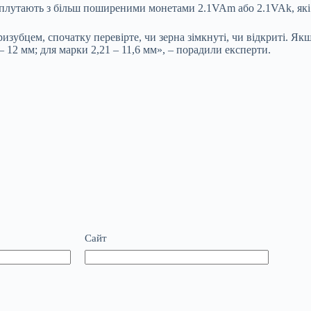
плутають з більш поширеними монетами 2.1VAm або 2.1VAk, які п
убцем, спочатку перевірте, чи зерна зімкнуті, чи відкриті. Якщо
– 12 мм; для марки 2,21 – 11,6 мм», – порадили експерти.
Сайт