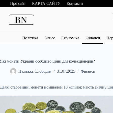
Перейти
Про сайт
КАРТА САЙТУ
Контакти
до
вмісту
Політика
Бізнес
Економіка
Фінанси
Нер
Які монети України особливо цінні для колекціонерів?
Палажка Слободян
31.07.2025
Фінанси
Деякі старовинні монети номіналом 10 копійок мають значну цінні