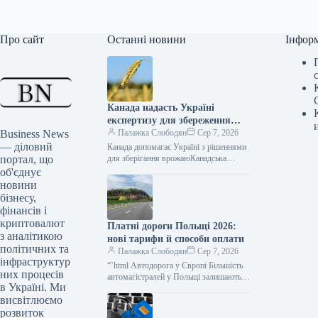
Про сайт
Останні новини
Інфор
Канада надасть Україні
експертизу для збереження
Business News
зібраного врожаю
Палажка Слободян
Сер 7, 2026
— діловий
Канада допомагає Україні з рішеннями
портал, що
для зберігання врожаюКанадська
сторона висловила готовність надати
об'єднує
Україні додаткові зернові рукави для
новини
тимчасового зберігання
бізнесу,
фінансів і
криптовалют
Платні дороги Польщі 2026:
з аналітикою
нові тарифи й способи оплати
політичних та
Палажка Слободян
Сер 7, 2026
інфраструктур
“`html Автодорога у Європі Більшість
них процесів
автомагістралей у Польщі залишаються
в Україні. Ми
безкоштовними для легкових
висвітлюємо
автомобілів та мотоциклів. Проте на
окремих ділянках водіям…
розвиток