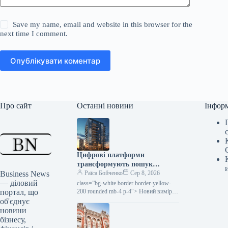
Save my name, email and website in this browser for the
next time I comment.
Опублікувати коментар
Про сайт
Останні новини
Інфор
Цифрові платформи
трансформують пошук
Business News
новобудов: як це працює в
Раїса Бойченко
Сер 8, 2026
— діловий
Україні
class=”bg-white border border-yellow-
портал, що
200 rounded mb-4 p-4″> Новий вимір
пошуку житла: від хаосу до цифрової
об'єднує
зручності Раніше пошук квартири в
новини
новобудові…
бізнесу,