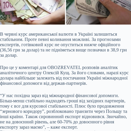
В червні курс американської валюти в Україні залишиться
стабільним. Проте певні коливання
можливі. За прогнозами
експертів, готівковий курс не опуститься нижче офіційного
(36,56 грн за долар) та не підніметься вище позначки в 38,9 грн
за долар.
Про це у коментарі для OBOZREVATEL розповів аналітик
аналітичного центру Олексій Кущ. За його словами, наразі курс
долара найбільше залежить від постачання Україні міжнародної
фінансової допомоги від держав-партнерів.
“У нас похідна зараз від міжнародної фінансової допомоги.
Більш-менш стабільно надходять гроші від західних партнерів,
тому є все для курсової стабільності. Плюс було продовження
“зернового коридору”, розблоковано транзити через Польщу та
інші країни. Також сировинний експорт відновився. Звичайно,
не на довоєнний рівень, але 60-70% до довоєнного рівня
експорту зараз маємо”, – каже експерт.