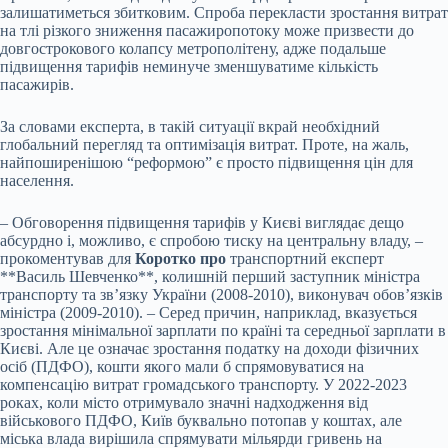
залишатиметься збитковим. Спроба перекласти зростання витрат
на тлі різкого зниження пасажиропотоку може призвести до
довгострокового колапсу метрополітену, адже подальше
підвищення тарифів неминуче зменшуватиме кількість
пасажирів.
За словами експерта, в такій ситуації вкрай необхідний
глобальний перегляд та оптимізація витрат. Проте, на жаль,
найпоширенішою “реформою” є просто підвищення цін для
населення.
– Обговорення підвищення тарифів у Києві виглядає дещо
абсурдно і, можливо, є спробою тиску на центральну владу, –
прокоментував для
Коротко про
транспортний експерт
**Василь Шевченко**, колишній перший заступник міністра
транспорту та зв’язку України (2008-2010), виконувач обов’язків
міністра (2009-2010). – Серед причин, наприклад, вказується
зростання мінімальної зарплати по країні та середньої зарплати в
Києві. Але це означає зростання податку на доходи фізичних
осіб (ПДФО), кошти якого мали б спрямовуватися на
компенсацію витрат громадського транспорту. У 2022-2023
роках, коли місто отримувало значні надходження від
військового ПДФО, Київ буквально потопав у коштах, але
міська влада вирішила спрямувати мільярди гривень на