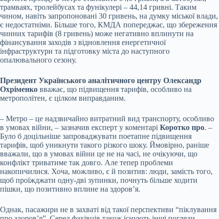
трамваях, тролейбусах та фунікулері – 44,14 гривні. Таким
чином, навіть запропоновані 30 гривень, на думку міської влади,
є недостатніми. Більше того, КМДА попереджає, що збереження
чинних тарифів (8 гривень) може негативно вплинути на
фінансування заходів з відновлення енергетичної
інфраструктури та підготовку міста до наступного
опалювального сезону.
Президент Українського аналітичного центру Олександр
Охріменко
вважає, що підвищення тарифів, особливо на
метрополітен, є цілком виправданим.
– Метро – це надзвичайно витратний вид транспорту, особливо
в умовах війни, – зазначив експерт у коментарі
Коротко про
. –
Було б доцільніше запроваджувати поетапне підвищення
тарифів, щоб уникнути такого різкого шоку. Ймовірно, раніше
вважали, що в умовах війни це не на часі, не очікуючи, що
конфлікт триватиме так довго. Але тепер проблеми
накопичилися. Хоча, можливо, є й позитив: люди, замість того,
щоб проїжджати одну-дві зупинки, почнуть більше ходити
пішки, що позитивно вплине на здоров’я.
Однак, пасажири не в захваті від такої перспективи “піклування
про здоров’я”. Серед фахівців також існують інші погляди.