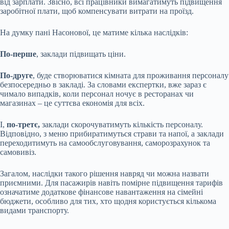
від зарплати. Звісно, всі працівники вимагатимуть підвищення
заробітної плати, щоб компенсувати витрати на проїзд.
На думку пані Насонової, це матиме кілька наслідків:
По-перше
, заклади підвищать ціни.
По-друге
, буде створюватися кімната для проживання персоналу
безпосередньо в закладі. За словами експертки, вже зараз є
чимало випадків, коли персонал ночує в ресторанах чи
магазинах – це суттєва економія для всіх.
І,
по-третє,
заклади скорочуватимуть кількість персоналу.
Відповідно, з меню прибиратимуться страви та напої, а заклади
переходитимуть на самообслуговування, саморозрахунок та
самовивіз.
Загалом, наслідки такого рішення навряд чи можна назвати
приємними. Для пасажирів навіть помірне підвищення тарифів
означатиме додаткове фінансове навантаження на сімейні
бюджети, особливо для тих, хто щодня користується кількома
видами транспорту.