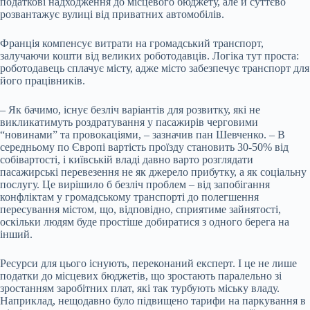
податкові надходження до місцевого бюджету, але й суттєво
розвантажує вулиці від приватних автомобілів.
Франція компенсує витрати на громадський транспорт,
залучаючи кошти від великих роботодавців. Логіка тут проста:
роботодавець сплачує місту, адже місто забезпечує транспорт для
його працівників.
– Як бачимо, існує безліч варіантів для розвитку, які не
викликатимуть роздратування у пасажирів черговими
“новинами” та провокаціями, – зазначив пан Шевченко. – В
середньому по Європі вартість проїзду становить 30-50% від
собівартості, і київській владі давно варто розглядати
пасажирські перевезення не як джерело прибутку, а як соціальну
послугу. Це вирішило б безліч проблем – від запобігання
конфліктам у громадському транспорті до полегшення
пересування містом, що, відповідно, сприятиме зайнятості,
оскільки людям буде простіше добиратися з одного берега на
інший.
Ресурси для цього існують, переконаний експерт. І це не лише
податки до місцевих бюджетів, що зростають паралельно зі
зростанням заробітних плат, які так турбують міську владу.
Наприклад, нещодавно було підвищено тарифи на паркування в