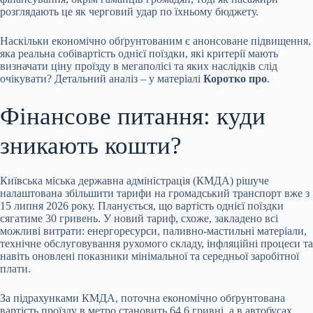
розглядають це як черговий удар по їхньому бюджету.
Наскільки економічно обґрунтованим є анонсоване підвищення,
яка реальна собівартість однієї поїздки, які критерії мають
визначати ціну проїзду в мегаполісі та яких наслідків слід
очікувати? Детальний аналіз – у матеріалі
Коротко про
.
Фінансове питання: куди
зникають кошти?
Київська міська державна адміністрація (КМДА) рішуче
налаштована збільшити тарифи на громадський транспорт вже з
15 липня 2026 року. Планується, що вартість однієї поїздки
сягатиме 30 гривень. У новий тариф, схоже, закладено всі
можливі витрати: енергоресурси, паливно-мастильні матеріали,
технічне обслуговування рухомого складу, інфляційні процеси та
навіть оновлені показники мінімальної та середньої заробітної
плати.
За підрахунками КМДА, поточна економічно обґрунтована
вартість проїзду в метро становить 64,6 гривні, а в автобусах,