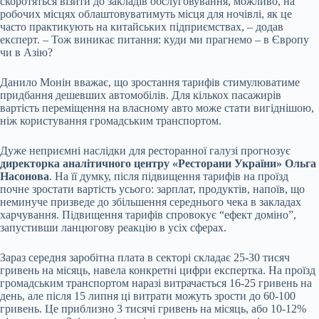
скоротяться візити до закладів обслуговування, можливо, на
робочих місцях облаштовуватимуть місця для ночівлі, як це
часто практикують на китайських підприємствах, – додав
експерт. – Тож виникає питання: куди ми прагнемо – в Європу
чи в Азію?
Данило Монін вважає, що зростання тарифів стимулюватиме
придбання дешевших автомобілів. Для кількох пасажирів
вартість переміщення на власному авто може стати вигіднішою,
ніж користування громадським транспортом.
Дуже неприємні наслідки для ресторанної галузі прогнозує
директорка аналітичного центру «Ресторани України» Ольга
Насонова
. На її думку, після підвищення тарифів на проїзд
почне зростати вартість усього: зарплат, продуктів, напоїв, що
неминуче призведе до збільшення середнього чека в закладах
харчування. Підвищення тарифів спровокує “ефект доміно”,
запустивши ланцюгову реакцію в усіх сферах.
Зараз середня заробітна плата в секторі складає 25-30 тисяч
гривень на місяць, навела конкретні цифри експертка. На проїзд
громадським транспортом наразі витрачається 16-25 гривень на
день, але після 15 липня ці витрати можуть зрости до 60-100
гривень. Це приблизно 3 тисячі гривень на місяць, або 10-12%