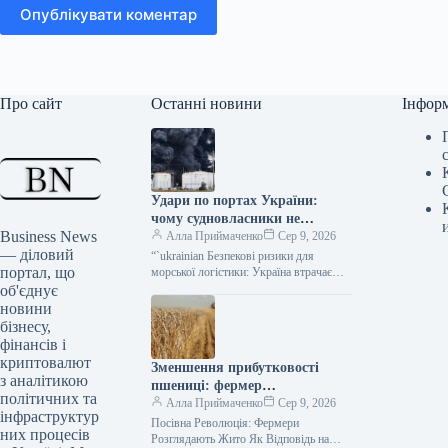
Опублікувати коментар
Про сайт
Останні новини
Інфор
Удари по портах України:
чому судновласники не
Business News
повертаються, навіть за
Алла Приймаченко
Сер 9, 2026
— діловий
подвійний фрахт
“`ukrainian Безпекові ризики для
портал, що
морської логістики: Україна втрачає
позиції на глобальних ринках delo.ua
об'єднує
Атаки на українські порти Російські
новини
воєнні дії…
бізнесу,
фінансів і
криптовалют
Зменшення прибутковості
з аналітикою
пшениці: фермер
політичних та
переключається на
Алла Приймаченко
Сер 9, 2026
інфраструктур
вирощування жита.
Посівна Революція: Фермери
них процесів
Розглядають Жито Як Відповідь на