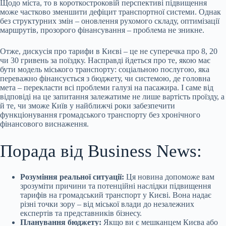
Щодо міста, то в короткостроковій перспективі підвищення
може частково зменшити дефіцит транспортної системи. Однак
без структурних змін – оновлення рухомого складу, оптимізації
маршрутів, прозорого фінансування – проблема не зникне.
Отже, дискусія про тарифи в Києві – це не суперечка про 8, 20
чи 30 гривень за поїздку. Насправді йдеться про те, якою має
бути модель міського транспорту: соціальною послугою, яка
переважно фінансується з бюджету, чи системою, де головна
мета – перекласти всі проблеми галузі на пасажира. І саме від
відповіді на це запитання залежатиме не лише вартість проїзду, а
й те, чи зможе Київ у найближчі роки забезпечити
функціонування громадського транспорту без хронічного
фінансового виснаження.
Порада від Business News:
Розуміння реальної ситуації:
Ця новина допоможе вам
зрозуміти причини та потенційні наслідки підвищення
тарифів на громадський транспорт у Києві. Вона надає
різні точки зору – від міської влади до незалежних
експертів та представників бізнесу.
Планування бюджету:
Якщо ви є мешканцем Києва або