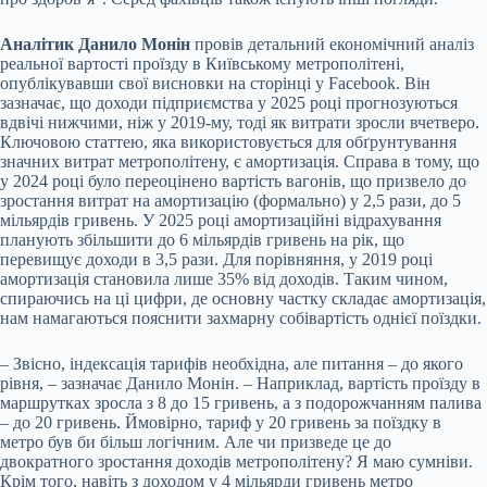
Аналітик Данило Монін
провів детальний економічний аналіз
реальної вартості проїзду в Київському метрополітені,
опублікувавши свої висновки на сторінці у Facebook. Він
зазначає, що доходи підприємства у 2025 році прогнозуються
вдвічі нижчими, ніж у 2019-му, тоді як витрати зросли вчетверо.
Ключовою статтею, яка використовується для обґрунтування
значних витрат метрополітену, є амортизація. Справа в тому, що
у 2024 році було переоцінено вартість вагонів, що призвело до
зростання витрат на амортизацію (формально) у 2,5 рази, до 5
мільярдів гривень. У 2025 році амортизаційні відрахування
планують збільшити до 6 мільярдів гривень на рік, що
перевищує доходи в 3,5 рази. Для порівняння, у 2019 році
амортизація становила лише 35% від доходів. Таким чином,
спираючись на ці цифри, де основну частку складає амортизація,
нам намагаються пояснити захмарну собівартість однієї поїздки.
– Звісно, індексація тарифів необхідна, але питання – до якого
рівня, – зазначає Данило Монін. – Наприклад, вартість проїзду в
маршрутках зросла з 8 до 15 гривень, а з подорожчанням палива
– до 20 гривень. Ймовірно, тариф у 20 гривень за поїздку в
метро був би більш логічним. Але чи призведе це до
двократного зростання доходів метрополітену? Я маю сумніви.
Крім того, навіть з доходом у 4 мільярди гривень метро