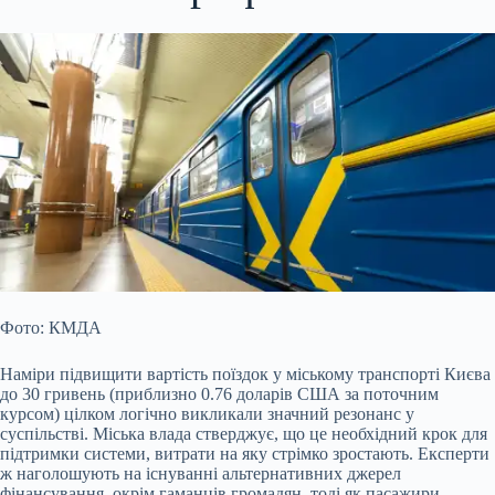
Фото: КМДА
Наміри підвищити вартість поїздок у міському транспорті Києва
до 30 гривень (приблизно 0.76 доларів США за поточним
курсом) цілком логічно викликали значний резонанс у
суспільстві. Міська влада стверджує, що це необхідний крок для
підтримки системи, витрати на яку стрімко зростають. Експерти
ж наголошують на існуванні альтернативних джерел
фінансування, окрім гаманців громадян, тоді як пасажири