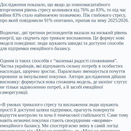
Дослідження показало, що якщо до повномасштабного
вторгнення рівень стресу коливався від 76% до 83%, то під час
війни 83% стало найнижчою позначкою. Пік глибокого стресу,
про який повідомили 91% опитаних, припав на зиму 2025/2026.
Водночас, дві третини респондентів вказали на низький рівень
енергії, що свідчить про тривале виснаження. Це формує нові
моделі поведінки: люди шукають швидкі та доступні способи
для підтримки емоційного балансу.
Одним із таких способів є “маленькі радості споживання”.
Частка українців, які відчувають сильну потребу в особистих
насолодах, щорічно зростає. Паралельно зменшується почуття
провини за імпульсивні покупки. Автори дослідження дійшли
висновку: формується нова споживча модель, де шопінг слугує
не тільки задоволенню потреб, а й засобі емоційної
саморегуляції.
«В умовах тривалого стресу та виснаження люди шукають
прості й доступні шляхи підтримки, прагнуть повернути
відчуття контролю та хоча б тимчасової стабільності. Саме тому
навіть незначні покупки стають своєрідними «якорями»
емоційного балансу. Ми спостерігаємо зміну в самій логіці
споживання: від «Мені це потрібно» до «Мені це допоможе