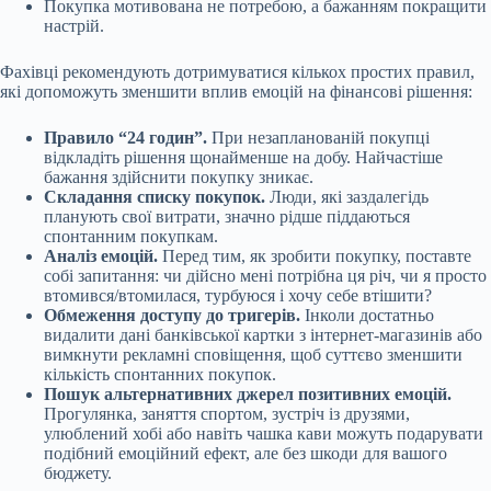
Покупка мотивована не потребою, а бажанням покращити
настрій.
Фахівці рекомендують дотримуватися кількох простих правил,
які допоможуть зменшити вплив емоцій на фінансові рішення:
Правило “24 годин”.
При незапланованій покупці
відкладіть рішення щонайменше на добу. Найчастіше
бажання здійснити покупку зникає.
Складання списку покупок.
Люди, які заздалегідь
планують свої витрати, значно рідше піддаються
спонтанним покупкам.
Аналіз емоцій.
Перед тим, як зробити покупку, поставте
собі запитання: чи дійсно мені потрібна ця річ, чи я просто
втомився/втомилася, турбуюся і хочу себе втішити?
Обмеження доступу до тригерів.
Інколи достатньо
видалити дані банківської картки з інтернет-магазинів або
вимкнути рекламні сповіщення, щоб суттєво зменшити
кількість спонтанних покупок.
Пошук альтернативних джерел позитивних емоцій.
Прогулянка, заняття спортом, зустріч із друзями,
улюблений хобі або навіть чашка кави можуть подарувати
подібний емоційний ефект, але без шкоди для вашого
бюджету.