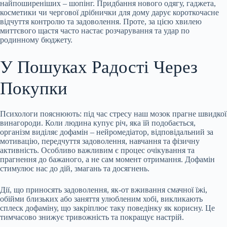
найпоширеніших – шопінг. Придбання нового одягу, гаджета,
косметики чи чергової дрібнички для дому дарує короткочасне
відчуття контролю та задоволення.
Проте, за цією хвилею
миттєвого щастя часто настає розчарування та удар по
родинному бюджету.
У Пошуках Радості Через
Покупки
Психологи пояснюють: під час стресу наш мозок прагне швидкої
винагороди. Коли людина купує річ, яка їй подобається,
організм виділяє дофамін – нейромедіатор, відповідальний за
мотивацію, передчуття задоволення, навчання та фізичну
активність. Особливо важливим є процес очікування та
прагнення до бажаного, а не сам момент отримання. Дофамін
стимулює нас до дій, змагань та досягнень.
Дії, що приносять задоволення, як-от вживання смачної їжі,
обійми близьких або заняття улюбленим хобі, викликають
сплеск дофаміну, що закріплює таку поведінку як корисну. Це
тимчасово знижує тривожність та покращує настрій.