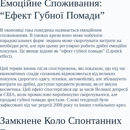
Емоційне Споживання:
“Ефект Губної Помади”
В економіці така поведінка називається емоційним
споживанням. В умовах кризи воно може набувати
парадоксальних форм: людина може скорочувати витрати на
необхідні речі, але при цьому регулярно робити дрібні емоційні
покупки. Це явище відоме як “ефект губної помади” (Lipstick
effect).
Цей термін виник після спостережень, які показали, що під час
економічних спадів споживачі відмовляються від великих
покупок (дорогого одягу, техніки, автомобілів), але збільшують
витрати на дрібні, доступні предмети розкоші, як-от якісна
косметика. Цей ефект спостерігався ще за часів Великої депресії
в США, коли промислове виробництво скорочувалося, але
продажі губної помади зростали. Схожі тенденції були
зафіксовані під час рецесії 2008 року та інших глобальних криз.
Замкнене Коло Спонтанних