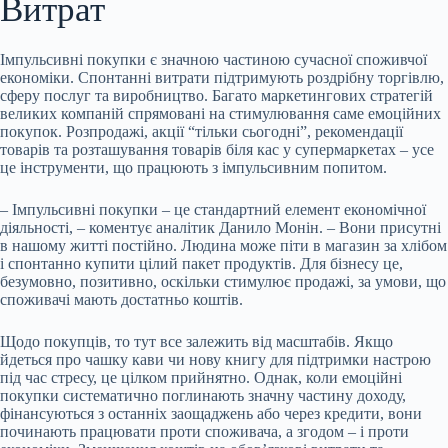
Витрат
Імпульсивні покупки є значною частиною сучасної споживчої
економіки. Спонтанні витрати підтримують роздрібну торгівлю,
сферу послуг та виробництво. Багато маркетингових стратегій
великих компаній спрямовані на стимулювання саме емоційних
покупок. Розпродажі, акції “тільки сьогодні”, рекомендації
товарів та розташування товарів біля кас у супермаркетах – усе
це інструменти, що працюють з імпульсивним попитом.
– Імпульсивні покупки – це стандартний елемент економічної
діяльності, – коментує аналітик Данило Монін. – Вони присутні
в нашому житті постійно. Людина може піти в магазин за хлібом
і спонтанно купити цілий пакет продуктів. Для бізнесу це,
безумовно, позитивно, оскільки стимулює продажі, за умови, що
споживачі мають достатньо коштів.
Щодо покупців, то тут все залежить від масштабів. Якщо
йдеться про чашку кави чи нову книгу для підтримки настрою
під час стресу, це цілком прийнятно. Однак, коли емоційні
покупки систематично поглинають значну частину доходу,
фінансуються з останніх заощаджень або через кредити, вони
починають працювати проти споживача, а згодом – і проти