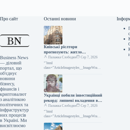
Про сайт
Останні новини
Інфор
Київські рієлтори
прогнозують: житло
Business News
здешевшає на 20% вже
Палажка Слободян
Сер 7, 2026
— діловий
найближчим часом
“`html
портал, що
class=”ArticleImagestyles__ImageWrappe
r-sc-lvd8v9-0 cWMVnY”> Ринок
об'єднує
нерухомості: чого очікувати до кінця
новини
літа та восениЗростання інтенсивності
бізнесу,
російських атак на
фінансів і
криптовалют
Українці побили інвестиційний
з аналітикою
рекорд: липневі вкладення в
політичних та
ОВДП вражають
Палажка Слободян
Сер 7, 2026
інфраструктур
“`html
них процесів
class=”ArticleImagestyles__ImageWrappe
в Україні. Ми
r-sc-lvd8v9-0 cWMVnY”> Українці в
висвітлюємо
липні встановили новий рекорд