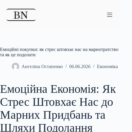
Перейти
до
вмісту
Емоційні покупки: як стрес штовхає нас на марнотратство
та як це подолати
Ангеліна Остапенко
06.06.2026
Економіка
Емоційна Економія: Як
Стрес Штовхає Нас до
Марних Придбань та
Шляхи Подолання