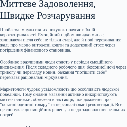
Миттєве Задоволення,
Швидке Розчарування
Проблема імпульсивних покупок полягає в їхній
короткотривалості. Емоційний підйом швидко минає,
залишаючи після себе не тільки старі, але й нові переживання:
жаль про марно витрачені кошти та додатковий стрес через
погіршення фінансового становища.
Особливо вразливими люди стають у періоди емоційного
виснаження. Після складного робочого дня, безсонної ночі через
тривогу чи перегляду новин, бажання “потішити себе”
перемагає раціональні міркування.
Маркетологи чудово усвідомлюють цю особливість людської
поведінки. Тому онлайн-магазини активно використовують
миттєві знижки, обмежені в часі акції, повідомлення про
“останні одиниці товару” та персоналізовані рекомендації. Все
це спонукає до емоційних рішень, а не до задоволення реальних
потреб.