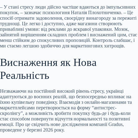
– У стані стресу люди дійсно частіше вдаються до імпульсивних
покупок, – зазначає психологиня Наталія Плохотниченко. – Це
спосіб отримати задоволення, своєрідну винагороду за пережиті
труднощі. Це легко і доступно, адже магазини створюють
привабливі умови: від реклами до яскравої упаковки. Мозок,
зайнятий вирішенням складних проблем і виснажений цим, стає
менш стійким до спокусливих пропозицій. Контроль слабшає, і
ми стаємо легшою здобиччю для маркетингових хитрощів.
Виснаження як Нова
Реальність
Незважаючи на постійний високий рівень стресу, українці
адаптуються до воєнних реалій, що безпосередньо впливає на
їхню купівельну поведінку. Взаємодія з онлайн-магазинами та
маркетплейсами перетворюється на форму “антистрес-
скролінгу”, а можливість зробити покупку будь-де і будь-коли
стає способом повернути відчуття нормальності та позитивні
емоції. Про це свідчить нове дослідження компанії Gradus,
проведене у березні 2026 року.