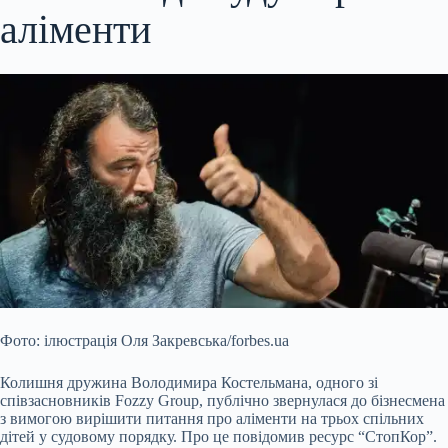
аліменти
Фото: ілюстрація Оля Закревська/forbes.ua
Колишня дружина Володимира Костельмана, одного зі
співзасновників Fozzy Group, публічно звернулася до бізнесмена
з вимогою вирішити питання про аліменти на трьох спільних
дітей у судовому порядку. Про це повідомив ресурс “СтопКор”.