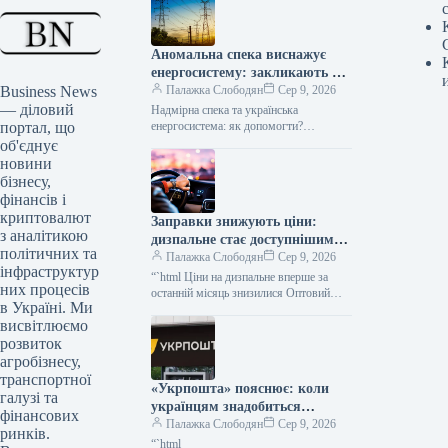
Аномальна спека виснажує
енергосистему: закликають до
Business News
термінових дій
Палажка Слободян
Сер 9, 2026
— діловий
Надмірна спека та українська
портал, що
енергосистема: як допомогти?
Продовжувана літня спека створює
об'єднує
значне додаткове навантаження на
новини
енергетичну інфраструктуру України.
бізнесу,
Компанія
фінансів і
криптовалют
Заправки знижують ціни:
з аналітикою
дизпальне стає доступнішим
політичних та
вперше за місяць
Палажка Слободян
Сер 9, 2026
інфраструктур
“`html Ціни на дизпальне вперше за
них процесів
останній місяць знизилися Оптовий
в Україні. Ми
сегмент дизельного пального в Україні
висвітлюємо
вперше за останні чотири тижні…
розвиток
агробізнесу,
транспортної
«Укрпошта» пояснює: коли
галузі та
українцям знадобиться
фінансових
податковий номер
Палажка Слободян
Сер 9, 2026
ринків.
“`html