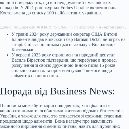
як інші стверджують, що він неодружений і має шістьох
нащадків. У 2021 році журнал Forbes Ukraine включив пана
Костельмана до списку 100 найбагатших українців.
Допис, поширений АННА & РУСЛАН ✨ психологія + енергопрактика (@heartspace_ra)
У травні 2024 року державний секретар США Ентоні
Блінкен відвідав київський бар Barman Dictat, де зіграв на
гітарі. Співзасновником цього закладу є Володимир
Костельман.
У вересні 2023 року стронгмен та народний депутат
Василь Вірастюк підтвердив, що перебуває в процесі
розлучення зі своєю дружиною Інною після 15 років
спільного життя, та прокоментував її вимоги щодо
аліментів на двох синів.
Порада від Business News:
Ця новина може бути корисною для тих, хто цікавиться
корпоративними та особистими життями відомих бізнесменів
України, а також для тих, хто стикається зі схожими судовими
процесами щодо аліментів. Вона нагадує про важливість
законного вирішення сімейних питань, навіть для публічних