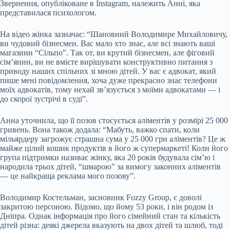
Звернення, опубліковане в Instagram, належить Анні, яка
представилася психологом.
На відео жінка зазначає: “Шановний Володимире
Михайловичу,
ви чудовий бізнесмен. Вас мало хто знає, але всі знають ваші
магазини “Сільпо”. Так от, ви крутий бізнесмен, але фіговий
сім’янин, ви не вмієте вирішувати конструктивно питання з
приводу наших спільних зі мною дітей. У вас є адвокат, який
пише мені повідомлення, хоча дуже прекрасно знає телефони
моїх адвокатів, тому нехай зв’язується з моїми адвокатами — і
до скорої зустрічі в суді”.
Анна уточнила, що її позов стосується аліментів у розмірі 25 000
гривень. Вона також додала: “Мабуть, важко спати, коли
мільярдеру загрожує страшна сума у 25 000 грн аліментів? Це ж
майже цілий кошик продуктів в його ж супермаркеті! Коли його
група підтримки називає жінку, яка 20 років будувала сім’ю і
народила трьох дітей, “шмарою” за вимогу законних аліментів
— це найкраща реклама мого позову”.
Володимир Костельман, засновник Fozzy Group, є доволі
закритою персоною. Відомо, що йому 53 роки, і він родом із
Дніпра. Однак інформація про його сімейний стан та кількість
дітей різна: деякі джерела вказують на двох дітей та шлюб, тоді