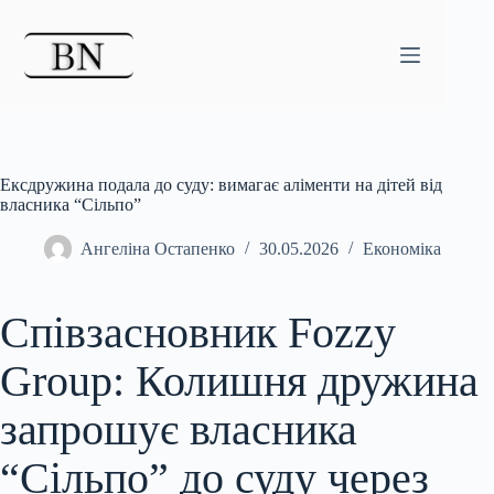
Перейти
до
вмісту
Ексдружина подала до суду: вимагає аліменти на дітей від
власника “Сільпо”
Ангеліна Остапенко
30.05.2026
Економіка
Співзасновник Fozzy
Group: Колишня дружина
запрошує власника
“Сільпо” до суду через