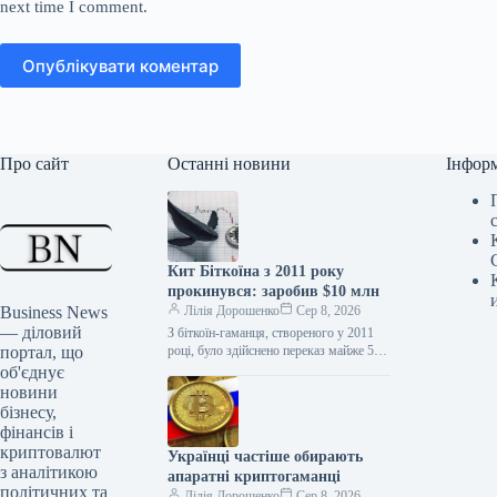
next time I comment.
Опублікувати коментар
Про сайт
Останні новини
Інфор
Кит Біткоїна з 2011 року
прокинувся: заробив $10 млн
Business News
Лілія Дорошенко
Сер 8, 2026
— діловий
З біткоїн-гаманця, створеного у 2011
портал, що
році, було здійснено переказ майже 50
BTC загальною вартістю близько $3,2
об'єднує
млн, на що звернули…
новини
бізнесу,
фінансів і
криптовалют
Українці частіше обирають
з аналітикою
апаратні криптогаманці
політичних та
Лілія Дорошенко
Сер 8, 2026