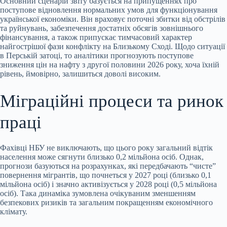
Основний сценарій звіту базується на припущеннях про
поступове відновлення нормальних умов для функціонування
української економіки. Він враховує поточні збитки від обстрілів
та руйнувань, забезпечення достатніх обсягів зовнішнього
фінансування, а також припускає тимчасовий характер
найгострішої фази конфлікту на Близькому Сході. Щодо ситуації
в Перській затоці, то аналітики прогнозують поступове
зниження цін на нафту з другої половини 2026 року, хоча їхній
рівень, ймовірно, залишиться доволі високим.
Міграційні процеси та ринок
праці
Фахівці НБУ не виключають, що цього року загальний відтік
населення може сягнути близько 0,2 мільйона осіб. Однак,
прогнози базуються на розрахунках, які передбачають “чисте”
повернення мігрантів, що почнеться у 2027 році (близько 0,1
мільйона осіб) і значно активізується у 2028 році (0,5 мільйона
осіб). Така динаміка зумовлена очікуваним зменшенням
безпекових ризиків та загальним покращенням економічного
клімату.