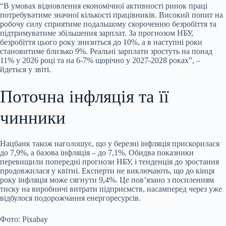
“В умовах відновлення економічної активності ринок праці
потребуватиме значної кількості працівників. Високий попит на
робочу силу сприятиме подальшому скороченню безробіття та
підтримуватиме збільшення зарплат. За прогнозом НБУ,
безробіття цього року знизиться до 10%, а в наступні роки
становитиме близько 9%. Реальні зарплати зростуть на понад
11% у 2026 році та на 6-7% щорічно у 2027-2028 роках”, –
йдеться у звіті.
Поточна інфляція та її
чинники
Нацбанк також наголошує, що у березні інфляція прискорилася
до 7,9%, а базова інфляція – до 7,1%. Обидва показники
перевищили попередні прогнози НБУ, і тенденція до зростання
продовжилася у квітні. Експерти не виключають, що до кінця
року інфляція може сягнути 9,4%. Це пов’язано з посиленням
тиску на виробничі витрати підприємств, насамперед через уже
відбулося подорожчання енергоресурсів.
Фото: Pixabay