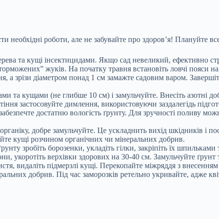
ти необхідні роботи, але не забувайте про здоров’я! Плануйте вс
ерева та кущі
інсектицидами. Якщо сад невеликий, ефективно стру
аторможених” жуків. На початку травня встановіть ловчі пояси н
я, а зрізи діаметром понад 1 см замажте садовим варом. Заверші
ми та кущами (не глибше 10 см) і замульчуйте. Внесіть азотні до
вітіння застосовуйте димлення, використовуючи заздалегідь підго
забезпечте достатню вологість ґрунту. Для зручності поливу можн
 органіку, добре замульчуйте. Це ускладнить вихід шкідників і п
уйте кущі розчином органічних чи мінеральних добрив.
унту зробіть борозенки, укладіть гілки, закріпіть їх шпильками 
они, укоротіть верхівки здорових на 30-40 см. Замульчуйте ґрун
истя, видаліть підмерзлі кущі. Перекопайте міжряддя з внесення
альних добрив. Під час заморозків ретельно укривайте, адже кв