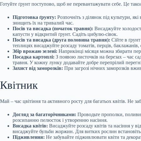
Готуйте ґрунт поступово, щоб не перевантажувати себе. Це тако
Підготовка ґрунту:
Розпочніть з ділянок під культури, як
знищить їх на тривалий час.
Посів та висадка (початок травня):
Висаджуйте холодостій
капусти у відкритий ґрунт. Садіть цибулю-сівок.
Посів та висадка (друга половина травня):
Сійте в ґрунт 
теплицях висаджуйте розсаду томатів, перців, баклажанів, 
Збір врожаю зелені:
Наприкінці місяця можна збирати перш
Посадка картоплі:
З появою листочків на березах – час с
травня. У кожну лунку додавайте добре перепрілий перегні
Захист від заморозків:
При загрозі нічних заморозків вжив
Квітник
Май – час цвітіння та активного росту для багатьох квітів. Не за
Догляд за багаторічниками:
Проводьте прополки, поливи (
розсипанню пелюсток і утворенню насіння.
Висадка квітів:
Висаджуйте розсаду квітів та насіння у ві
висаджуйте бульби жоржин. Для витких рослин встановіть 
Підживлення:
Не забувайте підживлювати квіти та декора