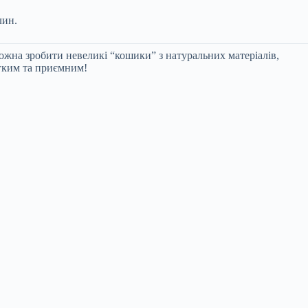
лин.
можна зробити невеликі “кошики” з натуральних матеріалів,
егким та приємним!