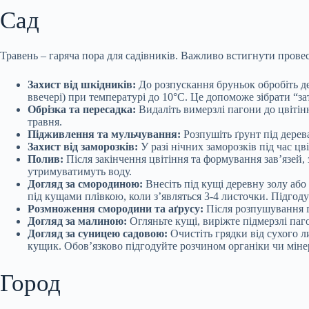
Сад
Травень – гаряча пора для садівників. Важливо встигнути провес
Захист від шкідників:
До розпускання бруньок обробіть д
ввечері) при температурі до 10°C. Це допоможе зібрати “з
Обрізка та пересадка:
Видаліть вимерзлі пагони до цвітінн
травня.
Підживлення та мульчування:
Розпушіть ґрунт під дерева
Захист від заморозків:
У разі нічних заморозків під час ц
Полив:
Після закінчення цвітіння та формування зав’язей, 
утримуватимуть воду.
Догляд за смородиною:
Внесіть під кущі деревну золу або
під кущами плівкою, коли з’являться 3-4 листочки. Підгод
Розмноження смородини та аґрусу:
Після розпушування ґр
Догляд за малиною:
Огляньте кущі, виріжте підмерзлі паг
Догляд за суницею садовою:
Очистіть грядки від сухого л
кущик. Обов’язково підгодуйте розчином органіки чи мінер
Город