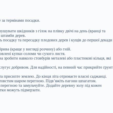
е за термінами посадки.
шувати шкідників з гілок на плівку двічі на день (вранці та
а штамби дерев.
ть посадку та пересадку плодових дерев і кущів до першої декади
брива (краще у вигляді розчину) або гній.
товлені купки соломи чи сухого листя.
а зробити навколо стовбурів металеві або пластикові кільця, які
ослугує добривом. Для надійності, на певний час прикрийте ґрунт
та присипте землею. До кінця літа отримаєте власні саджанці.
т товстим шаром перегною. Підв’яжіть пагони шпагатом.
м перегною та замульчуйте. Додайте деревну золу під кожен
ітки можуть підмерзати.