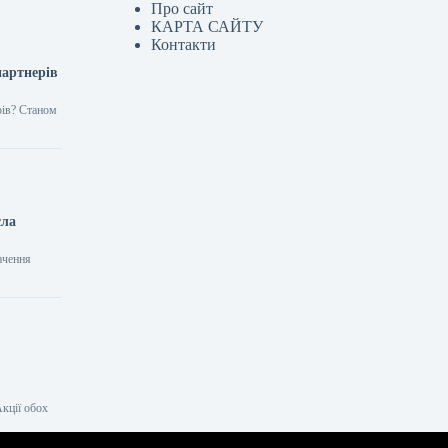
Про сайт
КАРТА САЙТУ
Контакти
партнерів
рів? Станом
сла
ачення
кції обох