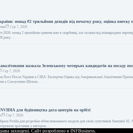
раїни: понад ₴2 трильйони доходів від початку року, оцінка внеску 
енко
Сер 7, 2026
т-2026: понад 2 трильйони гривень вже в скарбниці, але скільки від міжнародних партне
026 року…
аналітикиня назвала Зеленському чотирьох кандидатів на посаду по
Сер 7, 2026
а Пост Посла України в США: Експертна Оцінка від Американської Аналітикині Призн
аїни у Сполучених Штатах…
NVIDIA для будівництва дата-центрів на орбіті
о
Сер 7, 2026
брала Nvidia для розробки обчислювального модуля для своїх супутників Starmind AI. А
стрували зростання у вівторок.…
 права захищені. Сайт розроблено в INFBusiness.