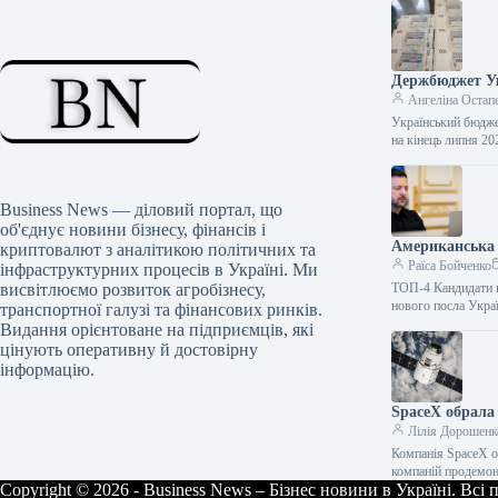
Держбюджет Ук
Ангеліна Остап
Український бюдже
на кінець липня 2
Business News — діловий портал, що
об'єднує новини бізнесу, фінансів і
Американська 
криптовалют з аналітикою політичних та
Раїса Бойченко
інфраструктурних процесів в Україні. Ми
висвітлюємо розвиток агробізнесу,
ТОП-4 Кандидати н
нового посла Укр
транспортної галузі та фінансових ринків.
Видання орієнтоване на підприємців, які
цінують оперативну й достовірну
інформацію.
SpaceX обрала 
Лілія Дорошенк
Компанія SpaceX о
компаній продемон
Copyright © 2026 - Business News – Бізнес новини в Україні. Всі