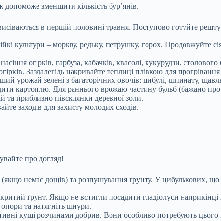
ж допоможе зменшити кількість бур’янів.
і висіваються в першій половині травня. Поступово готуйте решт
кі культури – моркву, редьку, петрушку, горох. Продовжуйте сія
насіння огірків, гарбуза, кабачків, квасолі, кукурудзи, столовог
огірків. Заздалегідь накривайте теплиці плівкою для прогрівання
ий урожай зелені з багаторічних овочів: цибулі, шпинату, щавл
адити картоплю. Для раннього врожаю частину бульб (бажано пр
й та приблизно півсклянки деревної золи.
айте заходів для захисту молодих сходів.
бувайте про догляд!
якщо немає дощів) та розпушування ґрунту. У цибулькових, що ві
дкритий ґрунт. Якщо не встигли посадити гладіолуси наприкінці 
опори та натягніть шнури.
тивні кущі розчинами добрив. Вони особливо потребують цього в 