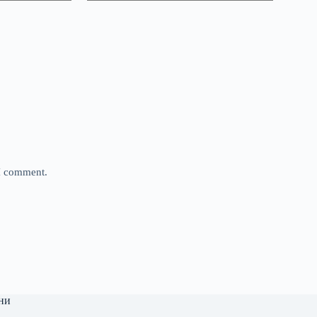
 I comment.
ни