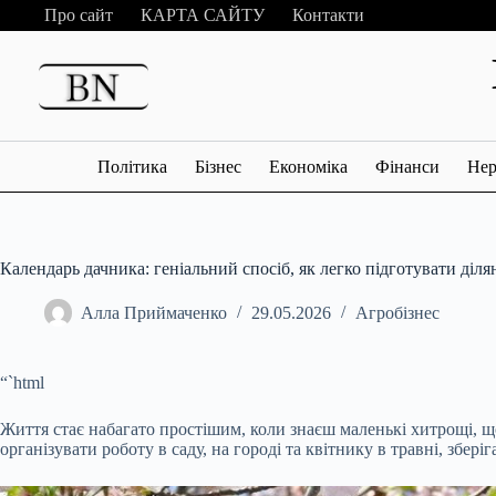
Перейти
Про сайт
КАРТА САЙТУ
Контакти
до
вмісту
Політика
Бізнес
Економіка
Фінанси
Нер
Календарь дачника: геніальний спосіб, як легко підготувати ділян
Алла Приймаченко
29.05.2026
Агробізнес
“`html
Життя стає набагато простішим, коли знаєш маленькі хитрощі, щ
організувати роботу в саду, на городі та квітнику в травні, збері