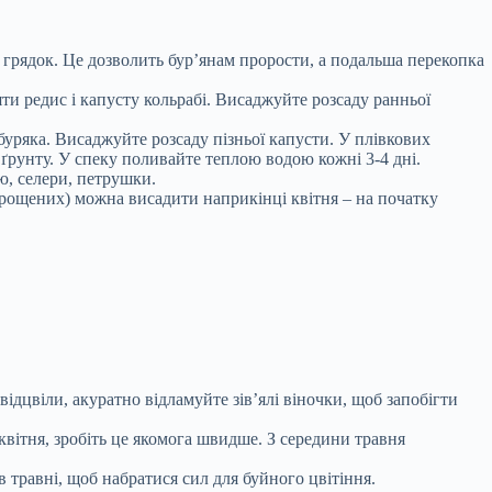
у грядок. Це дозволить бур’янам прорости, а подальша перекопка
ти редис і капусту кольрабі. Висаджуйте розсаду ранньої
о буряка. Висаджуйте розсаду пізньої капусти. У плівкових
 ґрунту. У спеку поливайте теплою водою кожні 3-4 дні.
ю, селери, петрушки.
орощених) можна висадити наприкінці квітня – на початку
дцвіли, акуратно відламуйте зів’ялі віночки, щоб запобігти
квітня, зробіть це якомога швидше. З середини травня
травні, щоб набратися сил для буйного цвітіння.