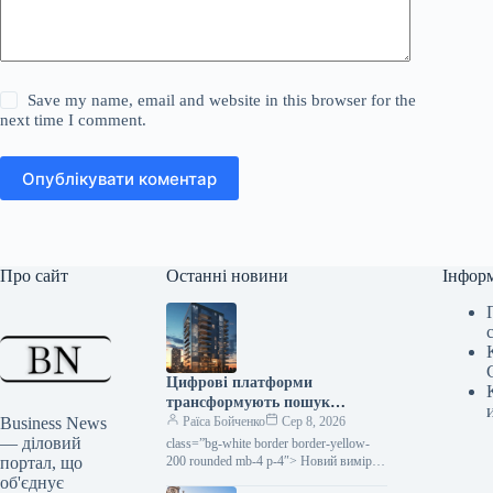
Save my name, email and website in this browser for the
next time I comment.
Опублікувати коментар
Про сайт
Останні новини
Інфор
Цифрові платформи
трансформують пошук
Business News
новобудов: як це працює в
Раїса Бойченко
Сер 8, 2026
— діловий
Україні
class=”bg-white border border-yellow-
портал, що
200 rounded mb-4 p-4″> Новий вимір
пошуку житла: від хаосу до цифрової
об'єднує