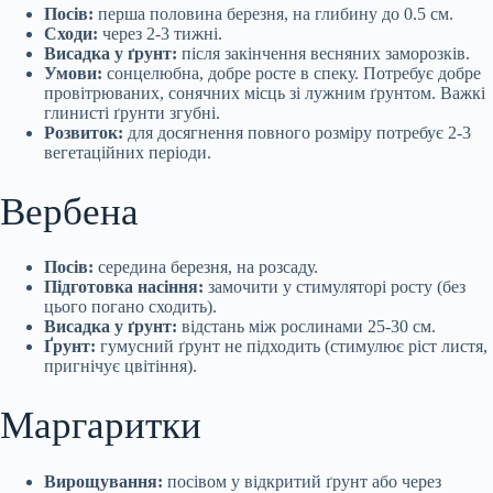
Посів:
перша половина березня, на глибину до 0.5 см.
Сходи:
через 2-3 тижні.
Висадка у ґрунт:
після закінчення весняних заморозків.
Умови:
сонцелюбна, добре росте в спеку. Потребує добре
провітрюваних, сонячних місць зі лужним ґрунтом. Важкі
глинисті ґрунти згубні.
Розвиток:
для досягнення повного розміру потребує 2-3
вегетаційних періоди.
Вербена
Посів:
середина березня, на розсаду.
Підготовка насіння:
замочити у стимуляторі росту (без
цього погано сходить).
Висадка у ґрунт:
відстань між рослинами 25-30 см.
Ґрунт:
гумусний ґрунт не підходить (стимулює ріст листя,
пригнічує цвітіння).
Маргаритки
Вирощування:
посівом у відкритий ґрунт або через