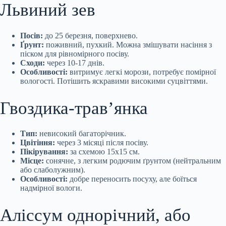
Львиний зев
Посів:
до 25 березня,
поверхнево.
Ґрунт:
поживний, пухкий. Можна змішувати насіння з
піском для рівномірного посіву.
Сходи:
через 10-17 днів.
Особливості:
витримує легкі морози, потребує помірної
вологості. Потішить яскравими високими суцвіттями.
Гвоздика-трав’янка
Тип:
невисокий багаторічник.
Цвітіння:
через 3 місяці після посіву.
Пікірування:
за схемою 15х15 см.
Місце:
сонячне, з легким родючим ґрунтом (нейтральним
або слаболужним).
Особливості:
добре переносить посуху, але боїться
надмірної вологи.
Аліссум однорічний, або