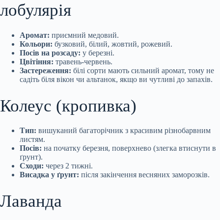
лобулярія
Аромат:
приємний медовий.
Кольори:
бузковий, білий, жовтий, рожевий.
Посів на розсаду:
у березні.
Цвітіння:
травень-червень.
Застереження:
білі сорти мають сильний аромат, тому не
садіть біля вікон чи альтанок, якщо ви чутливі до запахів.
Колеус (кропивка)
Тип:
вишуканий багаторічник з красивим різнобарвним
листям.
Посів:
на початку березня, поверхнево (злегка втиснути в
ґрунт).
Сходи:
через 2 тижні.
Висадка у ґрунт:
після закінчення весняних заморозків.
Лаванда