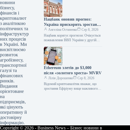
зручності Раніше пошук квартири в
новини
новобудові…
бізнесу,
фінансів і
криптовалют
Нацбанк оновив прогноз:
з аналітикою
Україна прискорить зростання
політичних та
ВВП до 2,1% та 4,2% у ІІІ та
Ангеліна Остапенко
Сер 8, 2026
інфраструктур
IV кварталах 2026 року
Нацбанк коригує прогнози: Очікується
них процесів
пожвавлення ВВП України у другій
в Україні. Ми
половині 2026 року Фото:
висвітлюємо
https://bank.gov.ua Національний банк
України оновив свій прогноз…
розвиток
агробізнесу,
транспортної
Ethereum злетів до $3,000
галузі та
після «золотого хреста» MVRV
фінансових
Лілія Дорошенко
Сер 8, 2026
ринків.
Відомий криптоаналітик вважає, що
Видання
зростання Ефіріуму вище важливого
орієнтоване
цінового рівня MVRV (Market Value to
на
Realized Value) може призвести до
підприємців,
подорожчання…
які цінують
оперативну й
достовірну
інформацію.
Copyright © 2026 - Business News – Бізнес новини в