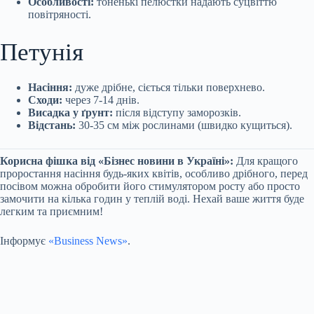
Особливості:
тоненькі пелюстки надають суцвіттю
повітряності.
Петунія
Насіння:
дуже дрібне, сіється тільки поверхнево.
Сходи:
через 7-14 днів.
Висадка у ґрунт:
після відступу заморозків.
Відстань:
30-35 см між рослинами (швидко кущиться).
Корисна фішка від «Бізнес новини в Україні»:
Для кращого
проростання насіння будь-яких квітів, особливо дрібного, перед
посівом можна обробити його стимулятором росту або просто
замочити на кілька годин у теплій воді. Нехай ваше життя буде
легким та приємним!
Інформує
«Business News»
.