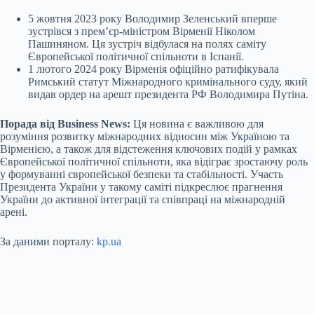
5 жовтня 2023 року Володимир Зеленський вперше
зустрівся з прем’єр-міністром Вірменії Ніколом
Пашиняном. Ця зустріч відбулася на полях саміту
Європейської політичної спільноти в Іспанії.
1 лютого 2024 року Вірменія офіційно ратифікувала
Римський статут Міжнародного кримінального суду, який
видав ордер на арешт президента РФ Володимира Путіна.
Порада від Business News:
Ця новина є важливою для
розуміння розвитку міжнародних відносин між Україною та
Вірменією, а також для відстеження ключових подій у рамках
Європейської політичної спільноти, яка відіграє зростаючу роль
у формуванні європейської безпеки та стабільності. Участь
Президента України у такому саміті підкреслює прагнення
України до активної інтеграції та співпраці на міжнародній
арені.
За даними порталу:
kp.ua