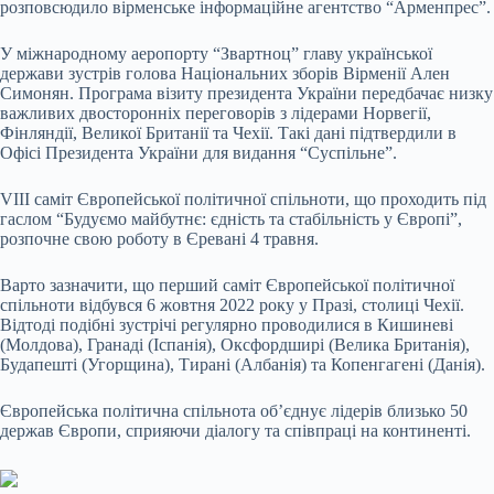
розповсюдило вірменське інформаційне агентство “Арменпрес”.
У міжнародному аеропорту “Звартноц” главу української
держави зустрів голова Національних
зборів Вірменії Ален
Симонян. Програма візиту президента України передбачає низку
важливих двосторонніх переговорів з лідерами Норвегії,
Фінляндії, Великої Британії та Чехії. Такі дані підтвердили в
Офісі Президента України для видання “Суспільне”.
VIII саміт Європейської політичної спільноти, що проходить під
гаслом “Будуємо майбутнє: єдність та стабільність у Європі”,
розпочне свою роботу в Єревані 4 травня.
Варто зазначити, що перший саміт Європейської політичної
спільноти відбувся 6 жовтня 2022 року у Празі, столиці Чехії.
Відтоді подібні зустрічі регулярно проводилися в Кишиневі
(Молдова), Гранаді (Іспанія), Оксфордширі (Велика Британія),
Будапешті (Угорщина), Тирані (Албанія) та Копенгагені (Данія).
Європейська політична спільнота об’єднує лідерів близько 50
держав Європи, сприяючи діалогу та співпраці на континенті.