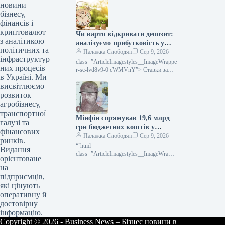
src="/wp-
новини
content/uploads/2026/08/cb2b6149ecf674
бізнесу,
28173c470a7e114f83.jpg" alt="5 серпня
фінансів і
три балістичні ракети рф зруйнували
криптовалют
Чи варто відкривати депозит:
найбільший розподільчий складський
з аналітикою
комплекс Rozetka в
аналізуємо прибутковість у
політичних та
нинішніх умовах
Палажка Слободян
Сер 9, 2026
інфраструктур
class=”ArticleImagestyles__ImageWrappe
них процесів
r-sc-lvd8v9-0 cWMVnY”> Ставки за
в Україні. Ми
депозитамиПідвищення ключової
висвітлюємо
ставки Національним банком поки не
транслювалося у зростання ставок
розвиток
агробізнесу,
транспортної
Мінфін спрямував 19,6 млрд
галузі та
грн бюджетних коштів у
фінансових
липні: головні трансферти
Палажка Слободян
Сер 9, 2026
ринків.
“`html
Видання
class=”ArticleImagestyles__ImageWrappe
орієнтоване
r-sc-lvd8v9-0 cWMVnY”> Місцевий
на
бюджет: Мінфін повністю виконав свої
підприємців,
зобов’язання щодо трансфертів у
які цінують
липніУ липні 2026
оперативну й
достовірну
інформацію.
Copyright © 2026 - Business News – Бізнес новини в