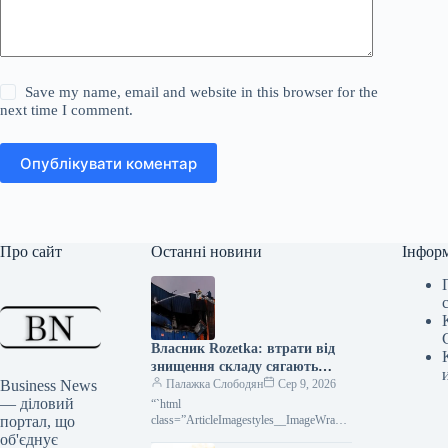
Save my name, email and website in this browser for the
next time I comment.
Опублікувати коментар
Про сайт
Останні новини
Інфор
Власник Rozetka: втрати від
знищення складу сягають
Business News
мільярдів гривень
Палажка Слободян
Сер 9, 2026
— діловий
“`html
портал, що
class=”ArticleImagestyles__ImageWrappe
r-sc-lvd8v9-0 cWMVnY”> <img
об'єднує