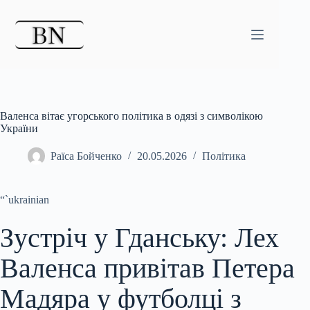
Перейти
до
вмісту
Валенса вітає угорського політика в одязі з символікою
України
Раїса Бойченко
20.05.2026
Політика
“`ukrainian
Зустріч у Гданську: Лех
Валенса привітав Петера
Мадяра у футболці з