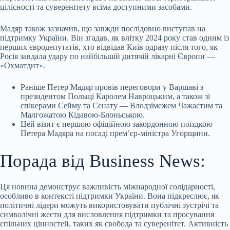
цілісності та суверенітету всіма доступними засобами.
Мадяр також зазначив, що завжди послідовно виступав на
підтримку України. Він згадав, як влітку 2024 року став одним із
перших євродепутатів, хто відвідав Київ одразу після того, як
Росія завдала удару по найбільшій дитячій лікарні Європи —
«Охматдит».
Раніше Петер Мадяр провів переговори у Варшаві з
президентом Польщі Каролем Навроцьким, а також зі
спікерами Сейму та Сенату — Влодзімежем Чажастим та
Малгожатою Кідавою-Блоньською.
Цей візит є першою офіційною закордонною поїздкою
Петера Мадяра на посаді прем’єр-міністра Угорщини.
Порада від Business News:
Ця новина демонструє важливість міжнародної солідарності,
особливо в контексті підтримки України. Вона підкреслює, як
політичні лідери можуть використовувати публічні зустрічі та
символічні жести для висловлення підтримки та просування
спільних цінностей, таких як свобода та суверенітет. Активність