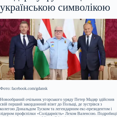
українською символікою
Фото: facebook.com/gdansk
Новообраний очільник угорського уряду Петер Мадяр здійснив
свій перший закордонний візит до Польщі, де зустрівся з
колегою Дональдом Туском та легендарним екс-президентом і
лідером профспілки «Солідарність» Лехом Валенсою. Подробиці