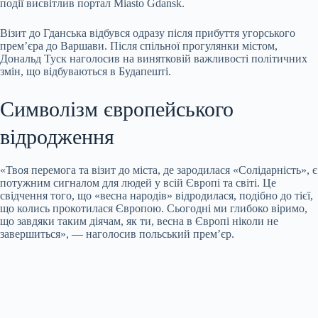
події висвітлив портал Miasto Gdansk.
Візит до Гданська відбувся одразу після прибуття угорського
прем’єра до Варшави. Після спільної
прогулянки містом,
Дональд Туск наголосив на винятковій важливості політичних
змін, що відбуваються в Будапешті.
Символізм європейського
відродження
«Твоя перемога та візит до міста, де зародилася «Солідарність», є
потужним сигналом для людей у всій Європі та світі. Це
свідчення того, що «весна народів» відродилася, подібно до тієї,
що колись прокотилася Європою. Сьогодні ми глибоко віримо,
що завдяки таким діячам, як ти, весна в Європі ніколи не
завершиться», — наголосив польський прем’єр.