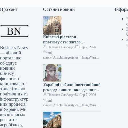
Про сайт
Останні новини
Інфор
Київські рієлтори
прогнозують: житло
Business News
здешевшає на 20% вже
Палажка Слободян
Сер 7, 2026
— діловий
найближчим часом
“`html
портал, що
class=”ArticleImagestyles__ImageWrappe
r-sc-lvd8v9-0 cWMVnY”> Ринок
об'єднує
нерухомості: чого очікувати до кінця
новини
літа та восениЗростання інтенсивності
бізнесу,
російських атак на
фінансів і
криптовалют
Українці побили інвестиційний
з аналітикою
рекорд: липневі вкладення в
політичних та
ОВДП вражають
Палажка Слободян
Сер 7, 2026
інфраструктур
“`html
них процесів
class=”ArticleImagestyles__ImageWrappe
в Україні. Ми
r-sc-lvd8v9-0 cWMVnY”> Українці в
висвітлюємо
липні встановили новий рекорд
інвестицій в ОВДП Українські
розвиток
громадяни в липні 2026 року
агробізнесу,