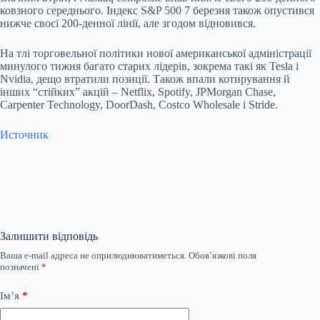
ковзного середнього. Індекс S&P 500 7 березня також опустився
нижче своєї 200-денної лінії, але згодом відновився.
На тлі торговельної політики нової американської адміністрації
минулого тижня багато старих лідерів, зокрема такі як Tesla і
Nvidia, дещо втратили позиції. Також впали котирування й
інших “стійких” акцій – Netflix, Spotify, JPMorgan Chase,
Carpenter Technology, DoorDash, Costco Wholesale і Stride.
Источник
Залишити відповідь
Ваша e-mail адреса не оприлюднюватиметься.
Обов’язкові поля
позначені
*
Ім’я
*