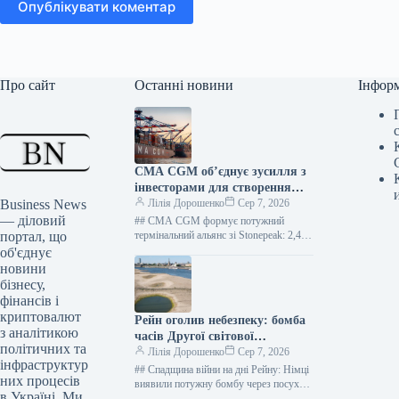
Опублікувати коментар
Про сайт
Останні новини
Інфор
CMA CGM об’єднує зусилля з
інвесторами для створення
Business News
потужного термінального СП
Лілія Дорошенко
Сер 7, 2026
— діловий
## CMA CGM формує потужний
портал, що
термінальний альянс зі Stonepeak: 2,4
мільярда доларів за чверть частки 109
об'єднує
переглядів 7 серпня 2026,…
новини
бізнесу,
фінансів і
криптовалют
Рейн оголив небезпеку: бомба
з аналітикою
часів Другої світової
політичних та
піднялася на поверхню через
Лілія Дорошенко
Сер 7, 2026
інфраструктур
посуху
## Спадщина війни на дні Рейну: Німці
них процесів
виявили потужну бомбу через посуху
в Україні. Ми
212 переглядів 7 серпня 2026, 10:40