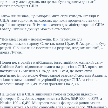
трохи часу, але я думаю, що це має бути чудовим для нас”, –
сказав президент США.
Також він визнав, що імпортні мита сприятимуть інфляції у
США, але водночас наголосив, що поки процентні ставки в
країні знижуються. Втім
того
самого дня міністр торгівлі США
Говард Лутнік відкинув можливість рецесії.
“Дональд Трамп – переможець. Він переможе для
американського народу. Саме так воно і буде. В Америці не буде
рецесії. Я б ніколи не поставив на рецесію, жодних шансів”, –
додав Лутнік.
Попри це, в одній з найбільших інвестиційних компаній світу
Goldman Sachs підвищили шанси на рецесію в США протягом
наступних 12 місяців з 15% до 20%. Втім, це може бути
повʼязано із прогнозом Федеральної резервної системи Атланти,
згідно з яким валовий внутрішній продукт США за січень-
березень впаде на 2,4% після зростання на 2,3%.
На цьому тлі в США знизилися головні фондові індекси –
ф’ючерси Dow Jones скоротилися на 0,3%, S&P 500 – 0,35%, а
Nasdaq 100 – 0,4%. Минулого тижня фондовий ринок зазнав
значних втрат, і Nasdaq composite впав нижче свого 200-денного