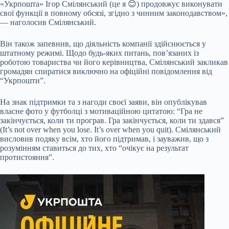
«Укрпошта» Ігор Смілянський (це я 😊) продовжує виконувати
свої функції в повному обсязі, згідно з чинним законодавством»,
— наголосив Смілянський.
Він також запевнив, що діяльність компанії здійснюється у
штатному режимі. Щодо будь-яких питань, пов’язаних із
роботою товариства чи його керівництва, Смілянський закликав
громадян спиратися виключно на офіційні повідомлення від
“Укрпошти”.
На знак підтримки та з нагоди своєї заяви, він опублікував
власне фото у футболці з мотиваційною цитатою: “Гра не
закінчується, коли ти програв. Гра закінчується, коли ти здався”
(It’s not over when you lose. It’s over when you quit). Смілянський
висловив подяку всім, хто його підтримав, і зауважив, що з
розумінням ставиться до тих, хто “очікує на результат
протистояння”.