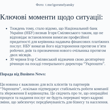
Фото: t.me/igorsmelyansky
Ключові моменти щодо ситуації:
Тиждень тому, стало відомо, що Національний банк
України (НБУ) визнав Ігоря Смілянського таким, що не
відповідає встановленим вимогам професійної
придатності для керівника надавача фінансових платіжних
послуг. НБУ вимагав його відсторонення протягом п’яти
робочих днів та призначення нового очільника протягом
двох місяців.
30 червня Ігор Смілянський відзначив свою десятирічну
річницю на посаді генерального директора “Укрпошти”.
Порада від Business News:
Ця новина є важливою для всіх клієнтів та партнерів
“Укрпошти”, оскільки підтверджує стабільність роботи компанії
та збереження її керівництва. Це свідчить про те, що операційні
процеси та надання послуг не будуть перервані через кадрові
зміни, що забезпечує передбачуваність для бізнесу та населення.