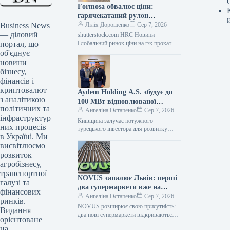
Formosa обвалює ціни:
гарячекатаний рулон
Business News
дешевшає до вересневого
Лілія Дорошенко
Сер 7, 2026
— діловий
продажу
shutterstock.com HRC Новини
портал, що
Глобальний ринок ціни на г/к прокат
Роздрукувати 230 06 Серпня 2026
об'єднує
Formosa коригує ціни на гарячекатаний
новини
прокат…
бізнесу,
фінансів і
криптовалют
Aydem Holding A.S. збудує до
з аналітикою
100 МВт відновлюваної
політичних та
енергетики на Київщині
Ангеліна Остапенко
Сер 7, 2026
інфраструктур
Київщина залучає потужного
них процесів
турецького інвестора для розвитку
в Україні. Ми
«зеленої» енергетики Агенція
висвітлюємо
регіонального розвитку Київської
області уклала меморандум про
розвиток
партнерство з
агробізнесу,
транспортної
NOVUS запалює Львів: перші
галузі та
два супермаркети вже на
фінансових
порозі!
Ангеліна Остапенко
Сер 7, 2026
ринків.
NOVUS розширює свою присутність:
Видання
два нові супермаркети відкриваються у
орієнтоване
Львові Латвійська мережа
на