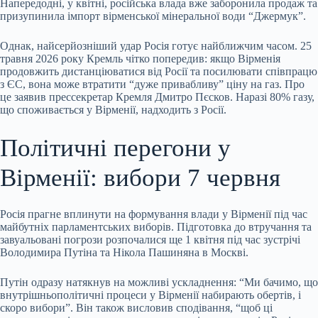
Напередодні, у квітні, російська влада вже заборонила продаж та
призупинила імпорт вірменської мінеральної води “Джермук”.
Однак, найсерйозніший удар Росія готує найближчим часом. 25
травня 2026 року Кремль чітко попередив: якщо Вірменія
продовжить дистанціюватися від Росії та посилювати співпрацю
з ЄС, вона може втратити “дуже привабливу” ціну на газ. Про
це заявив прессекретар Кремля Дмитро Пєсков. Наразі 80% газу,
що споживається у Вірменії, надходить з Росії.
Політичні перегони у
Вірменії: вибори 7 червня
Росія прагне вплинути на формування влади у Вірменії під час
майбутніх парламентських виборів. Підготовка до втручання та
завуальовані погрози розпочалися ще 1 квітня під час зустрічі
Володимира Путіна та Нікола Пашиняна в Москві.
Путін одразу натякнув на можливі ускладнення: “Ми бачимо, що
внутрішньополітичні процеси у Вірменії набирають обертів, і
скоро вибори”. Він також висловив сподівання, “щоб ці