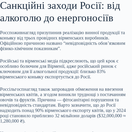
Санкційні заходи Росії: від
алкоголю до енергоносіїв
Росспоживнагляд призупинив реалізацію винної продукції та
коньяку від трьох провідних вірменських виробників.
Офіційною причиною названо “невідповідність обов’язковим
фізико-хімічним показникам”.
Російські та вірменські медіа підкреслюють, що цей крок є
особливо болючим для Вірменії, адже російський ринок є
ключовим для її алкогольної продукції: близько 83%
вірменського коньяку експортується до Росії.
Россільгоспнагляд також запровадив обмеження на ввезення
вірменських квітів, а згодом виникли труднощі з постачанням
овочів та фруктів. Причина — фітосанітарні порушення та
невідповідність стандартам. Варто зазначити, що до Росії
надходить понад 90% вірменського експорту квітів, що у 2024
році становило приблизно 32 мільйони доларів ($32,000,000 ≈
1,280,000 ₴).