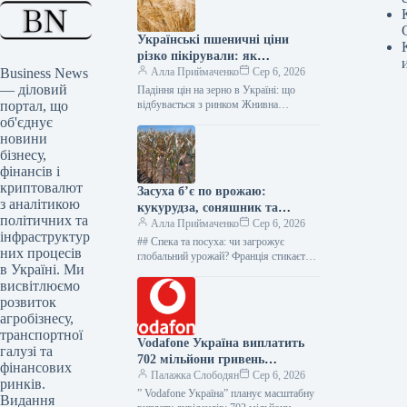
Українські пшеничні ціни
різко пікірували: як
Business News
жнива-2026 переписали
Алла Приймаченко
Сер 6, 2026
— діловий
аграрний ринок
Падіння цін на зерно в Україні: що
портал, що
відбувається з ринком Жнивна
кампанія 2026 року на Миколаївщині
об'єднує
набирає обертів. Станом на…
новини
бізнесу,
фінансів і
криптовалют
Засуха б’є по врожаю:
з аналітикою
кукурудза, соняшник та
політичних та
пшениця під загрозою в
Алла Приймаченко
Сер 6, 2026
інфраструктур
Європі, Канаді й Австралії.
## Спека та посуха: чи загрожує
них процесів
глобальний урожай? Франція стикається
в Україні. Ми
з екстремальними погодними умовами.
висвітлюємо
Локальні дощі, на які розраховували
аграрії,…
розвиток
агробізнесу,
транспортної
Vodafone Україна виплатить
галузі та
702 мільйони гривень
фінансових
дивідендів у 2025 році
Палажка Слободян
Сер 6, 2026
ринків.
” Vodafone Україна” планує масштабну
Видання