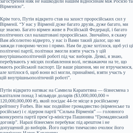
загострення ніяк не нашкодили нашим відносинам між Росією та
Вірменією”.
Крім того, Путін відкрито став на захист проросійських сил у
Вірменії. “У нас у Вірменії дуже багато друзів, дуже багато, ми
це знаємо. Багато вірмен живе в Російській Федерації, і багато
політичних сил налаштовані проросійськи. Звичайно, я скажу
Вам абсолютно відверто, у нас із Вами такий діалог, що ми
завжди говоримо чесно і прямо. Нам би дуже хотілося, щоб усі ці
політичні партії, політики змогли взяти участь у цій
внутрішньополітичній роботі під час виборів. Деякі, я знаю,
перебувають у місцях позбавлення волі, незважаючи на те, що
мають російський паспорт. Це ваше рішення, ми не втручаємося,
але хотілося б, щоб вони всі могли, принаймні, взяти участь у
цій внутрішньополітичній роботі”.
Путін відкрито натякає на Самвела Карапетяна — бізнесмена з
капіталом понад 3 мільярди доларів ($3,000,000,000 ≈
120,000,000,000 ₴), який посідає 44-те місце в російському
рейтингу Forbes. Він має подвійне громадянство (вірменське та
російське) і є лідером партії “Сильна Вірменія” — головного
конкурента партії прем’єр-міністра Пашиняна “Громадянський
договір”. Наразі бізнесмен перебуває під арештом і не
допущений до виборів. Його партію тимчасово очолює його
племінник Нарек Карапетян.