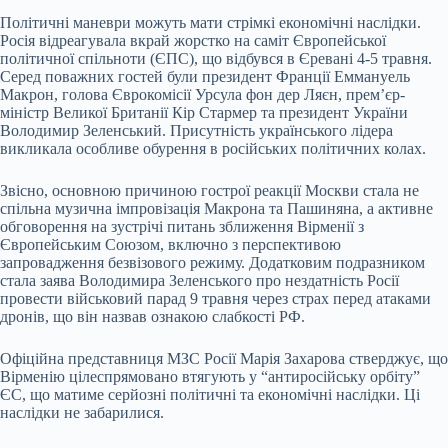
Політичні маневри можуть мати стрімкі економічні наслідки.
Росія
відреагувала вкрай жорстко на саміт Європейської
політичної спільноти (ЄПС), що відбувся в Єревані 4-5 травня.
Серед поважних гостей були президент Франції Еммануель
Макрон, голова Єврокомісії Урсула фон дер Ляєн, прем’єр-
міністр Великої Британії Кір Стармер та президент України
Володимир Зеленський. Присутність українського лідера
викликала особливе обурення в російських політичних колах.
Звісно, основною причиною гострої реакції Москви стала не
спільна музична імпровізація Макрона та Пашиняна, а активне
обговорення на зустрічі питань зближення Вірменії з
Європейським Союзом, включно з перспективою
запровадження безвізового режиму. Додатковим подразником
стала заява Володимира Зеленського про нездатність Росії
провести військовий парад 9 травня через страх перед атаками
дронів, що він назвав ознакою слабкості РФ.
Офіційна представниця МЗС Росії Марія Захарова стверджує, що
Вірменію цілеспрямовано втягують у “антиросійську орбіту”
ЄС, що матиме серйозні політичні та економічні наслідки. Ці
наслідки не забарилися.