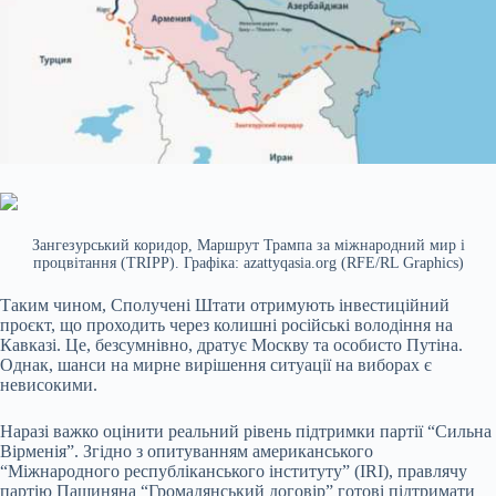
Зангезурський коридор, Маршрут Трампа за міжнародний мир і
процвітання (TRIPP). Графіка: azattyqasia.org (RFE/RL Graphics)
Таким чином, Сполучені Штати отримують інвестиційний
проєкт, що проходить через колишні російські володіння на
Кавказі. Це, безсумнівно, дратує Москву та особисто Путіна.
Однак, шанси на мирне вирішення ситуації на виборах є
невисокими.
Наразі важко оцінити реальний рівень підтримки партії “Сильна
Вірменія”. Згідно з опитуванням американського
“Міжнародного республіканського інституту” (IRI), правлячу
партію Пашиняна “Громадянський договір” готові підтримати