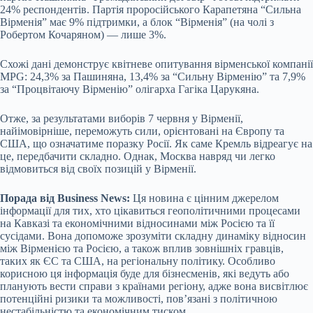
24% респондентів. Партія проросійського Карапетяна “Сильна
Вірменія” має 9% підтримки, а блок “Вірменія” (на чолі з
Робертом Кочаряном) — лише 3%.
Схожі дані демонструє квітневе опитування вірменської компанії
MPG: 24,3% за Пашиняна, 13,4% за “Сильну Вірменію” та 7,9%
за “Процвітаючу Вірменію” олігарха Гагіка Царукяна.
Отже, за результатами виборів 7 червня у Вірменії,
найімовірніше, переможуть сили, орієнтовані на Європу та
США, що означатиме поразку Росії. Як саме Кремль відреагує на
це, передбачити складно. Однак, Москва навряд чи легко
відмовиться від своїх позицій у Вірменії.
Порада від Business News:
Ця новина є цінним джерелом
інформації для тих, хто цікавиться геополітичними процесами
на Кавказі та економічними відносинами між Росією та її
сусідами. Вона допоможе зрозуміти складну динаміку відносин
між Вірменією та Росією, а також вплив зовнішніх гравців,
таких як ЄС та США, на регіональну політику. Особливо
корисною ця інформація буде для бізнесменів, які ведуть або
планують вести справи з країнами регіону, адже вона висвітлює
потенційні ризики та можливості, пов’язані з політичною
нестабільністю та економічним тиском.