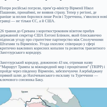
Попри російські погрози, прем’єр-міністр Вірменії Нікол
Пашинян, принаймні, не виявив страху. Тепер у регіоні, де
раніше за вплив боролися лише Росія і Туреччина, з’явилися нові
гравці — не тільки ЄС, а й США.
26 травня до Єревана з короткостроковим візитом прибув
державний секретар США Ентоні Блінкен, який блискавично
підписав угоду про стратегічне партнерство між Сполученими
Штатами та Вірменією. Угода охоплює співпрацю у сфері
критично важливих корисних копалин та розвиток транзитного
Зангезурського коридору.
Зангезурський коридор, довжиною 43 км, отримав назву
“Маршрут Трампа за міжнародний мир і процвітання” (TRIPP) і
пройде через південну Вірменію, забезпечуючи Азербайджану
прямий шлях до Нахічеванського ексклаву та Туреччини —
ключового союзника Баку.