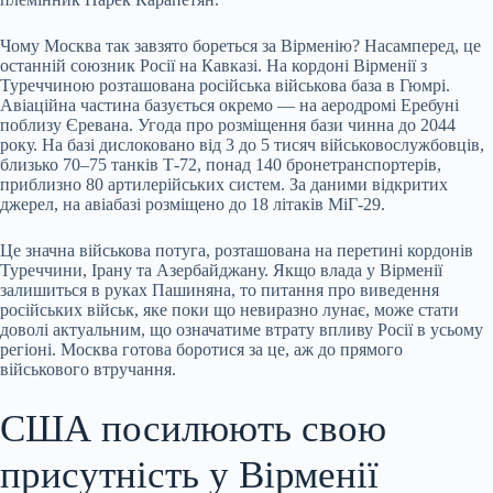
Чому Москва так завзято бореться за Вірменію? Насамперед, це
останній союзник Росії на Кавказі. На кордоні Вірменії з
Туреччиною розташована російська військова база в Гюмрі.
Авіаційна частина базується окремо — на аеродромі Еребуні
поблизу Єревана. Угода про розміщення бази чинна до 2044
року. На базі дислоковано від 3 до 5 тисяч військовослужбовців,
близько 70–75 танків Т-72, понад 140 бронетранспортерів,
приблизно 80 артилерійських систем. За даними відкритих
джерел, на авіабазі розміщено до 18 літаків МіГ-29.
Це значна військова потуга, розташована на перетині кордонів
Туреччини, Ірану та Азербайджану. Якщо влада у Вірменії
залишиться в руках Пашиняна, то питання про виведення
російських військ, яке поки що невиразно лунає, може стати
доволі актуальним, що означатиме втрату впливу Росії в усьому
регіоні. Москва готова боротися за це, аж до прямого
військового втручання.
США посилюють свою
присутність у Вірменії