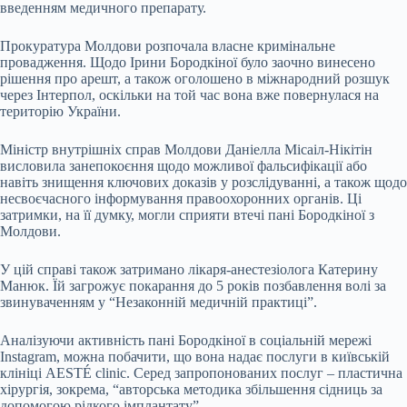
введенням медичного препарату.
Прокуратура Молдови розпочала власне кримінальне
провадження. Щодо Ірини Бородкіної було заочно винесено
рішення про арешт, а також оголошено в міжнародний розшук
через Інтерпол, оскільки на той час вона вже повернулася на
територію України.
Міністр внутрішніх справ Молдови Даніелла Місаіл-Нікітін
висловила занепокоєння щодо можливої фальсифікації або
навіть знищення ключових доказів у розслідуванні, а також щодо
несвоєчасного інформування правоохоронних органів. Ці
затримки, на її думку, могли сприяти втечі пані Бородкіної з
Молдови.
У цій справі також затримано лікаря-анестезіолога Катерину
Манюк. Їй загрожує покарання до 5 років позбавлення волі за
звинуваченням у “Незаконній медичній практиці”.
Аналізуючи активність пані Бородкіної в соціальній мережі
Instagram, можна побачити, що вона надає послуги в київській
клініці AESTÉ clinic. Серед запропонованих послуг – пластична
хірургія, зокрема, “авторська методика збільшення сідниць за
допомогою рідкого імплантату”.