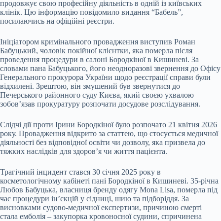
продовжує свою професійну діяльність в одній із київських
клінік. Цю інформацію повідомило видання “Бабель”,
посилаючись на офіційні реєстри.
Ініціатором кримінального провадження виступив Роман
Бабуцький, чоловік покійної клієнтки, яка померла після
проведення процедури в салоні Бородкіної в Кишиневі. За
словами пана Бабуцького, його неодноразові звернення до Офісу
Генерального прокурора України щодо реєстрації справи були
відхилені. Зрештою, він змушений був звернутися до
Печерського районного суду Києва, який своєю ухвалою
зобов’язав прокуратуру розпочати досудове розслідування.
Слідчі дії проти Ірини Бородкіної було розпочато 21 квітня 2026
року. Провадження відкрито за статтею, що стосується медичної
діяльності без відповідної освіти чи дозволу, яка призвела до
тяжких наслідків для здоров’я чи життя пацієнта.
Трагічний інцидент стався 30 січня 2025 року в
косметологічному кабінеті пані Бородкіної в Кишиневі. 35-річна
Любов Бабуцька, власниця бренду одягу Mona Lisa, померла під
час процедури ін’єкцій у сідниці, шию та підборіддя. За
висновками судово-медичної експертизи, причиною смерті
стала емболія – закупорка кровоносної судини, спричинена