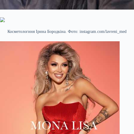
Косметологиня Ірина Бородкіна. Фото: instagram.com/lavreni_med