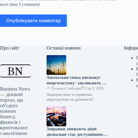
next time I comment.
Опублікувати коментар
Про сайт
Останні новини
Інфор
Аномальна спека виснажує
енергосистему: закликають до
Business News
термінових дій
Палажка Слободян
Сер 9, 2026
— діловий
Надмірна спека та українська
портал, що
енергосистема: як допомогти?
Продовжувана літня спека створює
об'єднує
значне додаткове навантаження на
новини
енергетичну інфраструктуру України.
бізнесу,
Компанія
фінансів і
криптовалют
Заправки знижують ціни:
з аналітикою
дизпальне стає доступнішим