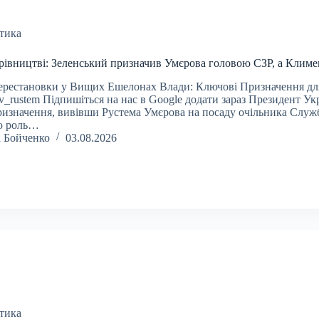
тика
ерівництві: Зеленський призначив Умєрова головою СЗР, а Клим
ерестановки у Вищих Ешелонах Влади: Ключові Призначення дл
ov_rustem Підпишіться на нас в Google додати зараз Президент У
ризначення, вивівши Рустема Умєрова на посаду очільника Служб
ю роль…
а Бойченко
03.08.2026
тика