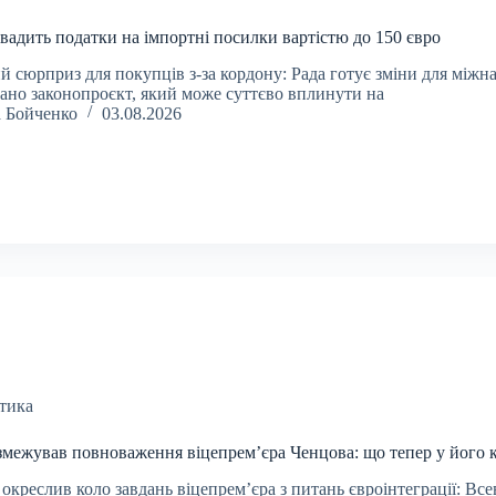
вадить податки на імпортні посилки вартістю до 150 євро
й сюрприз для покупців з-за кордону: Рада готує зміни для міжн
вано законопроєкт, який може суттєво вплинути на
а Бойченко
03.08.2026
тика
змежував повноваження віцепрем’єра Ченцова: що тепер у його 
 окреслив коло завдань віцепрем’єра з питань євроінтеграції: В