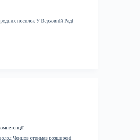
ародних посилок У Верховній Раді
компетенції
севолод Ченцов отримав розширені