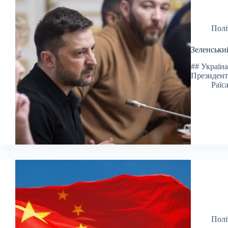
Полі
Зеленськи
## Україн
Президент
Раїс
Полі