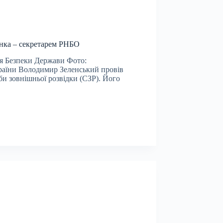
енка – секретарем РНБО
я Безпеки Держави Фото:
країни Володимир Зеленський провів
и зовнішньої розвідки (СЗР). Його