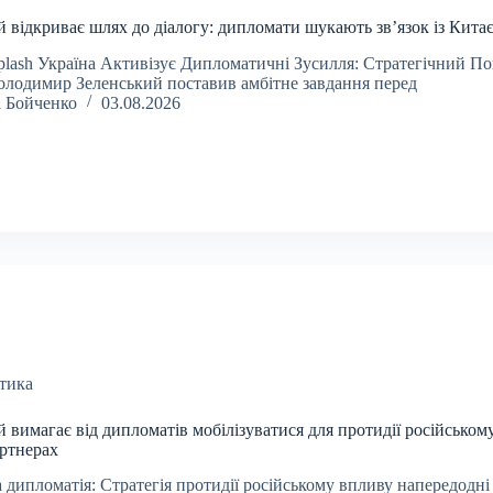
 відкриває шлях до діалогу: дипломати шукають зв’язок із Кита
plash Україна Активізує Дипломатичні Зусилля: Стратегічний По
олодимир Зеленський поставив амбітне завдання перед
а Бойченко
03.08.2026
тика
 вимагає від дипломатів мобілізуватися для протидії російськом
артнерах
 дипломатія: Стратегія протидії російському впливу напередодні