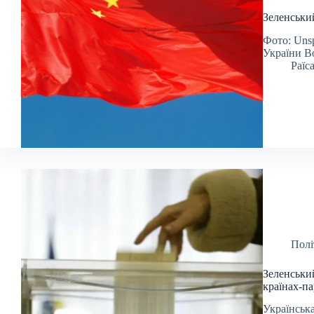
Зеленський
Фото: Uns
України В
Раїс
Полі
Зеленський
країнах-п
Українська