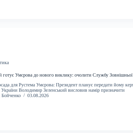
тика
й готує Умєрова до нового виклику: очолити Службу Зовнішньої
осада для Рустема Умєрова: Президент планує передати йому кер
 України Володимир Зеленський висловив намір призначити
а Бойченко
03.08.2026