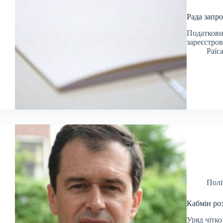
Рада запро
Податкови
зареєстро
Раїс
Полі
Кабмін ро
Уряд чітко