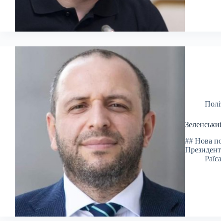
Полі
Зеленськи
## Нова п
Президент
Раїс