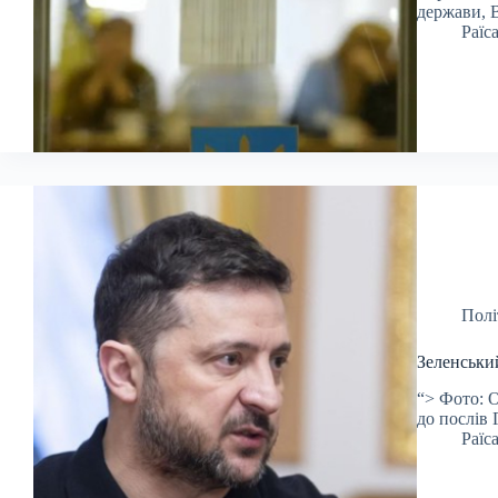
держави, 
Раїс
Полі
Зеленськи
“> Фото: О
до послів
Раїс