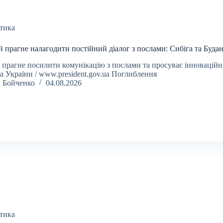
тика
й прагне налагодити постійний діалог з послами: Сибіга та Буда
а прагне посилити комунікацію з послами та просуває інновацій
а України / www.president.gov.ua Поглиблення
а Бойченко
04.08.2026
тика