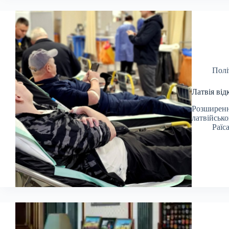
Полі
Латвія від
Розширенн
латвійсько
Раїс