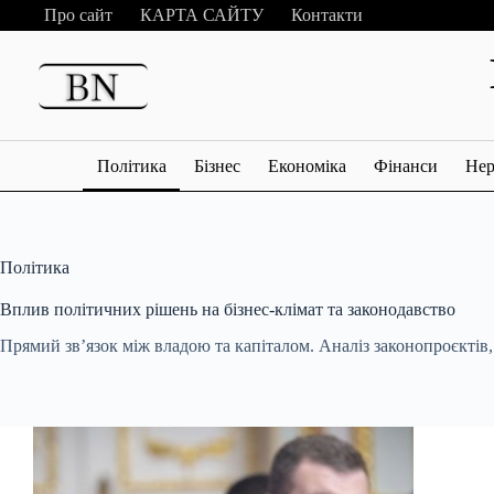
Перейти
Про сайт
КАРТА САЙТУ
Контакти
до
вмісту
Політика
Бізнес
Економіка
Фінанси
Нер
Політика
Вплив політичних рішень на бізнес-клімат та законодавство
Прямий зв’язок між владою та капіталом. Аналіз законопроєктів,