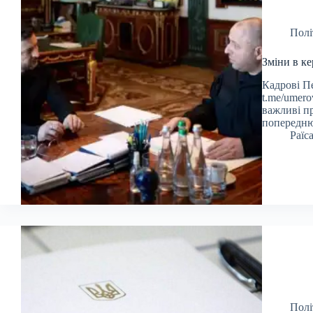
Полі
Зміни в к
Кадрові П
t.me/umer
важливі п
попередн
Раїс
Полі