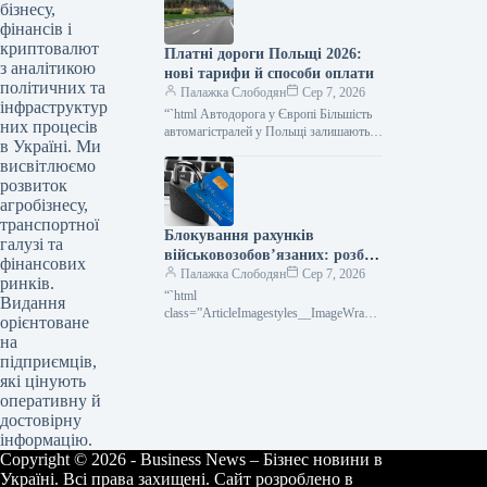
тимчасового зберігання
бізнесу,
фінансів і
криптовалют
Платні дороги Польщі 2026:
з аналітикою
нові тарифи й способи оплати
політичних та
Палажка Слободян
Сер 7, 2026
інфраструктур
“`html Автодорога у Європі Більшість
них процесів
автомагістралей у Польщі залишаються
в Україні. Ми
безкоштовними для легкових
висвітлюємо
автомобілів та мотоциклів. Проте на
окремих ділянках водіям…
розвиток
агробізнесу,
транспортної
Блокування рахунків
галузі та
військовозобов’язаних: розбір
фінансових
механізмів та наслідків
Палажка Слободян
Сер 7, 2026
ринків.
“`html
Видання
class=”ArticleImagestyles__ImageWrappe
орієнтоване
r-sc-lvd8v9-0 cWMVnY”>
на
Замороження банківських рахунків:
підприємців,
кому та за що можуть заблокувати
які цінують
кошти Чоловіки, які підлягають
оперативну й
достовірну
інформацію.
Copyright © 2026 - Business News – Бізнес новини в
Україні. Всі права захищені. Сайт розроблено в