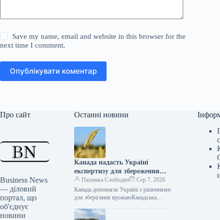
Save my name, email and website in this browser for the
next time I comment.
Опублікувати коментар
Про сайт
Останні новини
Інфор
Канада надасть Україні
експертизу для збереження
Business News
зібраного врожаю
Палажка Слободян
Сер 7, 2026
— діловий
Канада допомагає Україні з рішеннями
портал, що
для зберігання врожаюКанадська
сторона висловила готовність надати
об'єднує
Україні додаткові зернові рукави для
новини