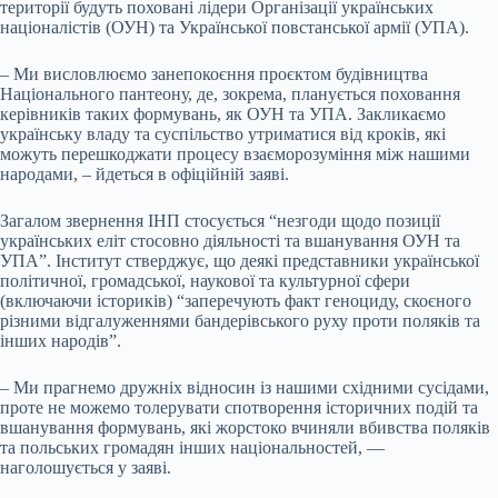
території будуть поховані лідери Організації українських
націоналістів (ОУН) та Української повстанської армії (УПА).
– Ми висловлюємо занепокоєння проєктом будівництва
Національного пантеону, де, зокрема, планується поховання
керівників таких формувань, як ОУН та УПА. Закликаємо
українську владу та суспільство утриматися від кроків, які
можуть перешкоджати процесу взаєморозуміння між нашими
народами, – йдеться в офіційній заяві.
Загалом звернення ІНП стосується “незгоди щодо позиції
українських еліт стосовно діяльності та вшанування ОУН та
УПА”. Інститут стверджує, що деякі представники української
політичної, громадської, наукової та культурної сфери
(включаючи істориків) “заперечують факт геноциду, скоєного
різними відгалуженнями бандерівського руху проти поляків та
інших народів”.
– Ми прагнемо дружніх відносин із нашими східними сусідами,
проте не можемо толерувати спотворення історичних подій та
вшанування формувань, які жорстоко вчиняли вбивства поляків
та польських громадян інших національностей, —
наголошується у заяві.