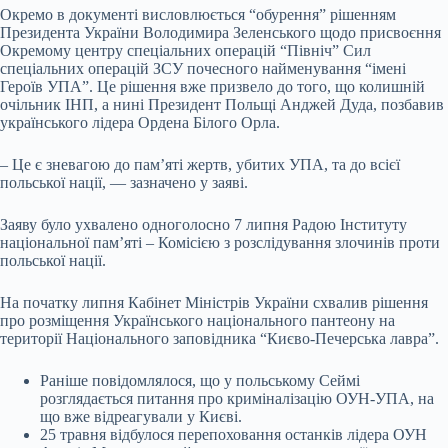
Окремо в документі висловлюється “обурення” рішенням
Президента України Володимира Зеленського щодо присвоєння
Окремому центру спеціальних операцій “Північ” Сил
спеціальних операцій ЗСУ почесного найменування “імені
Героїв УПА”. Це рішення вже призвело до того, що колишній
очільник ІНП, а нині Президент Польщі Анджей Дуда, позбавив
українського лідера Ордена Білого Орла.
– Це є зневагою до пам’яті жертв, убитих УПА, та до всієї
польської нації, — зазначено у заяві.
Заяву було ухвалено одноголосно 7 липня Радою Інституту
національної пам’яті – Комісією з розслідування злочинів проти
польської нації.
На початку липня Кабінет Міністрів України схвалив рішення
про розміщення Українського національного пантеону на
території Національного заповідника “Києво-Печерська лавра”.
Раніше повідомлялося, що у польському Сеймі
розглядається питання про криміналізацію ОУН-УПА, на
що вже відреагували у Києві.
25 травня відбулося перепоховання останків лідера ОУН