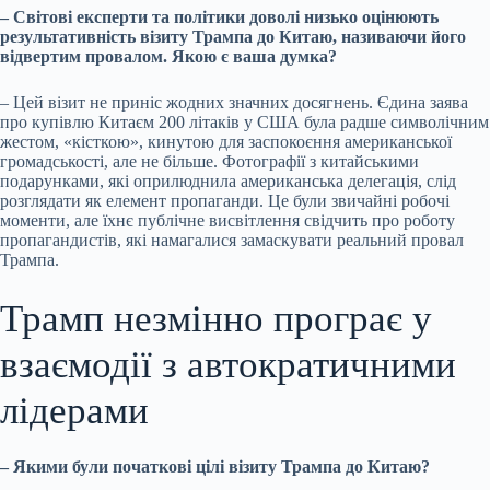
– Світові експерти та політики доволі низько оцінюють
результативність візиту Трампа до Китаю, називаючи його
відвертим провалом. Якою є ваша думка?
– Цей візит не приніс жодних значних досягнень. Єдина заява
про купівлю Китаєм 200 літаків у США була радше символічним
жестом, «кісткою», кинутою для заспокоєння американської
громадськості, але не більше. Фотографії з китайськими
подарунками, які оприлюднила американська делегація, слід
розглядати як елемент пропаганди. Це були звичайні робочі
моменти, але їхнє публічне висвітлення свідчить про роботу
пропагандистів, які намагалися замаскувати реальний провал
Трампа.
Трамп незмінно програє у
взаємодії з автократичними
лідерами
– Якими були початкові цілі візиту Трампа до Китаю?