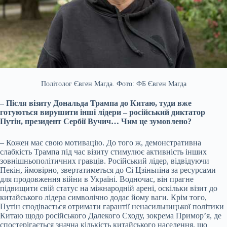
Політолог Євген Магда. Фото: ФБ Євген Магда
– Після візиту Дональда Трампа до Китаю, туди вже
готуються вирушити інші лідери – російський диктатор
Путін, президент Сербії Вучич… Чим це зумовлено?
– Кожен має свою мотивацію. До того ж, демонстративна
слабкість Трампа під час візиту стимулює активність інших
зовнішньополітичних гравців. Російський лідер, відвідуючи
Пекін, ймовірно, звертатиметься до Сі Цзіньпіна за ресурсами
для продовження війни в Україні. Водночас, він прагне
підвищити свій статус на міжнародній арені, оскільки візит до
китайського лідера символічно додає йому ваги. Крім того,
Путін сподівається отримати гарантії ненасильницької політики
Китаю щодо російського Далекого Сходу, зокрема Примор’я, де
спостерігається значна кількість китайського населення, що