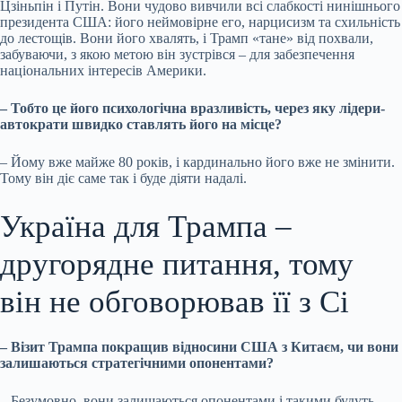
Цзіньпін і Путін. Вони чудово вивчили всі слабкості нинішнього
президента США: його неймовірне его, нарцисизм та схильність
до лестощів. Вони його хвалять, і Трамп «тане» від похвали,
забуваючи, з якою метою він зустрівся – для забезпечення
національних інтересів Америки.
– Тобто це його психологічна вразливість, через яку лідери-
автократи швидко ставлять його на місце?
– Йому вже майже 80 років, і кардинально його вже не змінити.
Тому він діє саме так і буде діяти надалі.
Україна для Трампа –
другорядне питання, тому
він не обговорював її з Сі
– Візит Трампа покращив відносини США з Китаєм, чи вони
залишаються стратегічними опонентами?
– Безумовно, вони залишаються опонентами і такими будуть