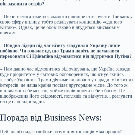
він захопити острів?
– Пекін намагатиметься якомога швидше інтегрувати Тайвань у
свою сферу впливу, тобто реалізувати концепцію «єдиного
Китаю». Однак, це не обов’язково відбудеться військовим
шляхом.
– Обидва лідери під час візиту згадували Україну лише
побіжно. Чи означає це, що Трамп навіть не намагався
переконати Сі Цзіньпіна відмовитися від підтримки Путіна?
– Нам давно час відмовитися від очікувань, що Україна завжди
буде пріоритетом у світових обговореннях, що існує якийсь
«глобус України». Трамп діятиме виключно у парадигмі власних
інтересів, де наша країна посідає другорядне місце. До того ж,
він вважає себе месією, майже порівнюючи себе з богом. Це
відображення його свідомості, поглядів та відчуттів, і реагувати
на це слід відповідно.
Порада від Business News:
Цей аналіз надає глибоке розуміння тонкощів міжнародної