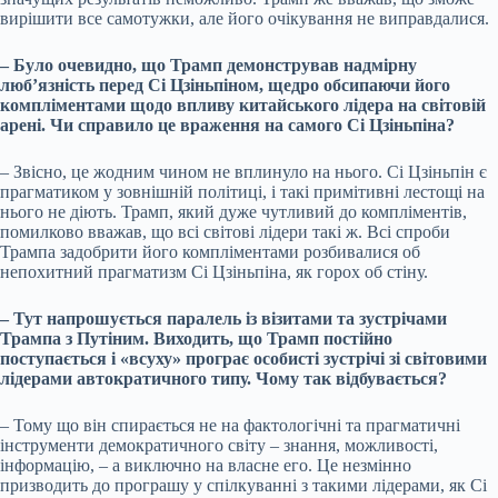
вирішити все самотужки, але його очікування не виправдалися.
– Було очевидно, що Трамп демонстрував надмірну
люб’язність перед Сі Цзіньпіном, щедро обсипаючи його
компліментами щодо впливу китайського лідера на світовій
арені. Чи справило це враження на самого Сі Цзіньпіна?
– Звісно, це жодним чином не вплинуло на нього. Сі Цзіньпін є
прагматиком у зовнішній політиці, і такі примітивні лестощі на
нього не діють. Трамп, який дуже чутливий до компліментів,
помилково вважав, що всі світові лідери такі ж. Всі спроби
Трампа задобрити його компліментами розбивалися об
непохитний прагматизм Сі Цзіньпіна, як горох об стіну.
– Тут напрошується паралель із візитами та зустрічами
Трампа з Путіним. Виходить, що Трамп постійно
поступається і «всуху» програє особисті зустрічі зі світовими
лідерами автократичного типу. Чому так відбувається?
– Тому що він спирається не на фактологічні та прагматичні
інструменти демократичного світу – знання, можливості,
інформацію, – а виключно на власне его. Це незмінно
призводить до програшу у спілкуванні з такими лідерами, як Сі