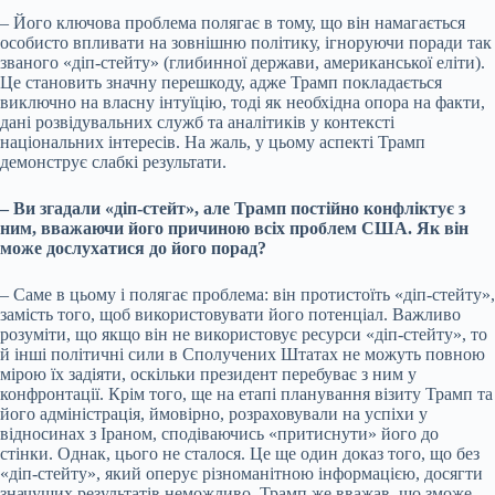
– Його ключова проблема полягає в тому, що він намагається
особисто впливати на зовнішню політику, ігноруючи поради так
званого «діп-стейту» (глибинної держави, американської еліти).
Це становить значну перешкоду, адже Трамп покладається
виключно на власну інтуїцію, тоді як необхідна опора на факти,
дані розвідувальних служб та аналітиків у контексті
національних інтересів. На жаль, у цьому аспекті Трамп
демонструє слабкі результати.
– Ви згадали «діп-стейт», але Трамп постійно конфліктує з
ним, вважаючи його причиною всіх проблем США. Як він
може дослухатися до його порад?
– Саме в цьому і полягає проблема: він протистоїть «діп-стейту»,
замість того, щоб використовувати його потенціал. Важливо
розуміти, що якщо він не використовує ресурси «діп-стейту», то
й інші політичні сили в Сполучених Штатах не можуть повною
мірою їх задіяти, оскільки президент перебуває з ним у
конфронтації. Крім того, ще на етапі планування візиту Трамп та
його адміністрація, ймовірно, розраховували на успіхи у
відносинах з Іраном, сподіваючись «притиснути» його до
стінки. Однак, цього не сталося. Це ще один доказ того, що без
«діп-стейту», який оперує різноманітною інформацією, досягти
значущих результатів неможливо. Трамп же вважав, що зможе