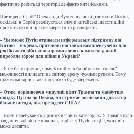
фактично робить ці території де-факто китайськими.
Президент Сербії Олександр Вучич шукає підтримки в Пекіні,
оскільки в Сербії реалізуються значні китайські інвестиційні
проєкти, які він прагне зберегти та розширити.
– Чи зможе Путін отримати неформальну підтримку від
Китаю – зокрема, приховані поставки комплектуючих для
російського військово-промислового комплексу, який
виробляє зброю для війни в Україні?
– Я не бачу причин, чому Китай мав би обмежувати свої
можливості впливати на світову арену чужими руками. Тому,
цілком імовірно, така підтримка буде збережена.
– Отже, порівнюючи минулий візит Трампа та майбутню
поїздку Путіна до Пекіна, чи отримає російський диктатор
більше вигоди, ніж президент США?
– Вони перебувають у різних вагових категоріях. У Трампа були
завдання, які він не виконав, тоді як у Путіна є цілі, яких він
може досягти.