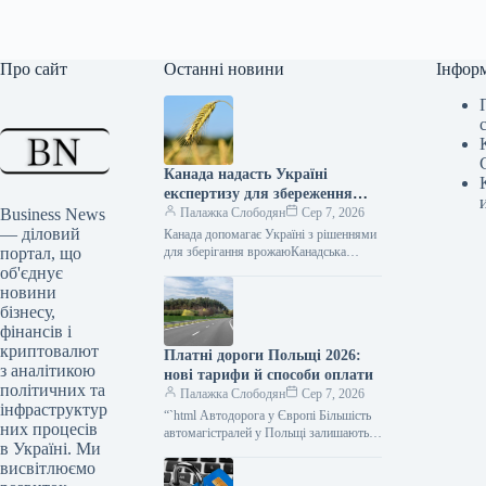
Про сайт
Останні новини
Інфор
Канада надасть Україні
експертизу для збереження
Business News
зібраного врожаю
Палажка Слободян
Сер 7, 2026
— діловий
Канада допомагає Україні з рішеннями
портал, що
для зберігання врожаюКанадська
сторона висловила готовність надати
об'єднує
Україні додаткові зернові рукави для
новини
тимчасового зберігання
бізнесу,
фінансів і
криптовалют
Платні дороги Польщі 2026:
з аналітикою
нові тарифи й способи оплати
політичних та
Палажка Слободян
Сер 7, 2026
інфраструктур
“`html Автодорога у Європі Більшість
них процесів
автомагістралей у Польщі залишаються
в Україні. Ми
безкоштовними для легкових
висвітлюємо
автомобілів та мотоциклів. Проте на
окремих ділянках водіям…