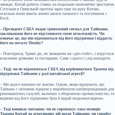
завжди. Китай робить ставку на подальше економічне зростання.
Ситуація в Ормузькій протоці зараз грає на руку Китаю,
оскільки вони мають значні запаси пального та постачання з
Росії.
– Президент США подав тривожний сигнал для Тайваню,
закликавши його не відстоювати свою незалежність. Чи
означає це, що він відмовиться від його підтримки і віддасть
його на поталу Пекіну?
– Повторюся, Трамп діє, не зважаючи на «діп-стейт», і керується
власними думками та поглядами. Саме з цього і слід виходити.
– Тоді, чи не відмовиться США під керівництвом Трампа від
підтримки Тайваню у разі китайської агресії?
– Ми цього напевно не знаємо. Однак, якщо врахувати, що
Тайвань є світовим лідером у виробництві напівпровідників для
різноманітних галузей, включно з оборонною промисловістю, то
відмова від його підтримки була б вкрай недалекоглядною.
– Тоді виникає питання: чи не спровокує така позиція
Трампа Китай до агресивних дій щодо Тайваню, чи спробує