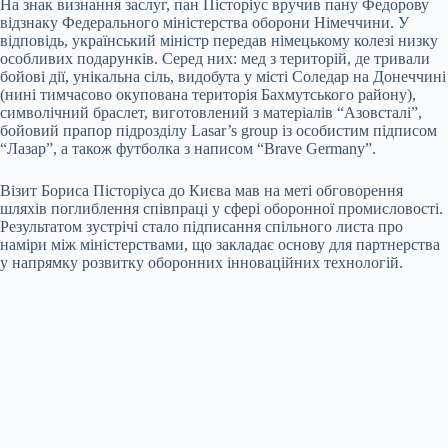
На знак визнання заслуг, пан Пісторіус вручив пану Федорову
відзнаку Федерального міністерства
оборони Німеччини. У
відповідь, український міністр передав німецькому колезі низку
особливих подарунків. Серед них: мед з територій, де тривали
бойові дії, унікальна сіль, видобута у місті Соледар на Донеччині
(нині тимчасово окупована територія Бахмутського району),
символічний браслет, виготовлений з матеріалів “Азовсталі”,
бойовий прапор підрозділу Lasar’s group із особистим підписом
“Лазар”, а також футболка з написом “Brave Germany”.
Візит Бориса Пісторіуса до Києва мав на меті обговорення
шляхів поглиблення співпраці у сфері оборонної промисловості.
Результатом зустрічі стало підписання спільного листа про
наміри між міністерствами, що закладає основу для партнерства
у напрямку розвитку оборонних інноваційних технологій.