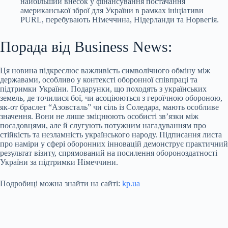
найбільший внесок у фінансування постачання
американської зброї для України в рамках ініціативи
PURL, перебувають Німеччина, Нідерланди та Норвегія.
Порада від Business News:
Ця новина підкреслює важливість символічного обміну між
державами, особливо у контексті оборонної співпраці та
підтримки України. Подарунки, що походять з українських
земель, де точилися бої, чи асоціюються з героїчною обороною,
як-от браслет “Азовсталь” чи сіль із Соледара, мають особливе
значення. Вони не лише зміцнюють особисті зв’язки між
посадовцями, але й слугують потужним нагадуванням про
стійкість та незламність українського народу. Підписання листа
про наміри у сфері оборонних інновацій демонструє практичний
результат візиту, спрямований на посилення обороноздатності
України за підтримки Німеччини.
Подробиці можна знайти на сайті:
kp.ua