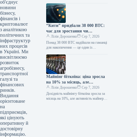
думку, річний виторг компанії може
об'єднує
сягнути $1 трлн вже до 2030…
новини
бізнесу,
фінансів і
криптовалют
“Кити” придбали 38 000 BTC:
з аналітикою
час для зростання чи
політичних та
усреднення?
Лілія Дорошенко
Сер 7, 2026
інфраструктур
Понад 38 000 BTC надійшли на гаманці
них процесів
для накопичення — це один із
в Україні. Ми
найбільших припливів на такі адреси.
висвітлюємо
Зазвичай їх…
розвиток
агробізнесу,
транспортної
Майнінг біткоїна: ціна зросла
галузі та
на 10% за місяць, але
фінансових
збитковість залишається
Лілія Дорошенко
Сер 7, 2026
ринків.
Дохідність майнінгу біткоїна зросла за
Видання
місяць на 10%, але активність майнерів
орієнтоване
не відновилася. Собівартість видобутку
на
залишається вищою за ринковий
підприємців,
курс…
які цінують
оперативну й
достовірну
інформацію.