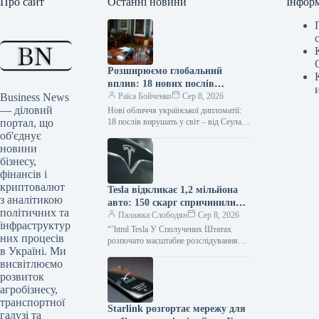
Про сайт
Останні новини
Інфор
Розширюємо глобальний
вплив: 18 нових послів
Business News
України призначені до країн
Раїса Бойченко
Сер 8, 2026
— діловий
Азії та Африки
Нові обличчя української дипломатії:
портал, що
18 послів вирушать у світ – від Сеула
до Бразилії Фото: ФБ Володимир
об'єднує
Зеленський Підпишіться на…
новини
бізнесу,
фінансів і
криптовалют
Tesla відкликає 1,2 мільйона
з аналітикою
авто: 150 скарг спричинили
політичних та
масштабне оновлення
Палажка Слободян
Сер 8, 2026
інфраструктур
“`html Tesla У Сполучених Штатах
них процесів
розпочато масштабне розслідування
в Україні. Ми
щодо автомобілів Tesla через численні
висвітлюємо
звернення власників стосовно
несправностей передньої підвіски.
розвиток
агробізнесу,
транспортної
Starlink розгортає мережу для
галузі та