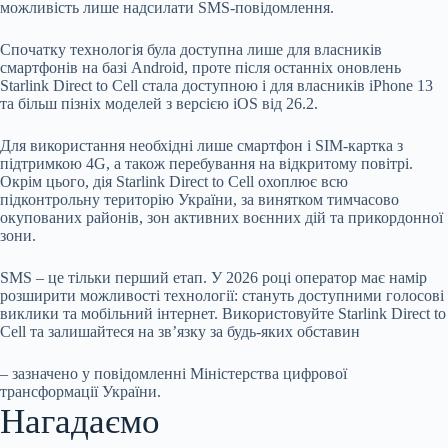
можливість лише надсилати SMS-повідомлення.
Спочатку технологія була доступна лише для власників
смартфонів на базі Android, проте після останніх оновлень
Starlink Direct to Cell стала доступною і для власників iPhone 13
та більш пізніх моделей з версією iOS від 26.2.
Для використання необхідні лише смартфон і SIM-картка з
підтримкою 4G, а також перебування на відкритому повітрі.
Окрім цього, дія Starlink Direct to Cell охоплює всю
підконтрольну територію України, за винятком тимчасово
окупованих районів, зон активних воєнних дій та прикордонної
зони.
SMS – це тільки перший етап. У 2026 році оператор має намір
розширити можливості технології: стануть доступними голосові
виклики та мобільний інтернет. Використовуйте Starlink Direct to
Cell та залишайтеся на зв’язку за будь-яких обставин
– зазначено у повідомленні Міністерства цифрової
трансформації України.
Нагадаємо