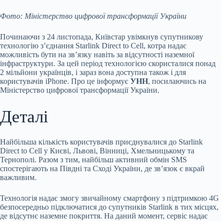
Фото: Міністерство цифрової трансформації України
Починаючи з 24 листопада, Київстар увімкнув супутникову
технологію з’єднання Starlink Direct to Cell, котра надає
можливість бути на зв’язку навіть за відсутності наземної
інфраструктури. За цей період технологією скористалися понад
2 мільйони українців, і зараз вона доступна також і для
користувачів iPhone. Про це інформує
УНН
, посилаючись на
Міністерство цифрової трансформації України.
Деталі
Найбільша кількість користувачів приєднувалися до Starlink
Direct to Cell у Києві, Львові, Вінниці, Хмельницькому та
Тернополі. Разом з тим, найбільш активний обмін SMS
спостерігають на Півдні та Сході України, де зв’язок є вкрай
важливим.
Технологія надає змогу звичайному смартфону з підтримкою 4G
безпосередньо підключатися до супутників Starlink в тих місцях,
де відсутнє наземне покриття. На даний момент, сервіс надає