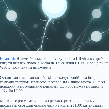
Компанія
Huawei близька до випуску нового ШІ-чіпа в спробі
кинути виклик Nvidia в Китаї на тлі санкцій США. Про це пише
WSJ із посиланням на джерела.
Останніми тижнями
китайські телекомунікаційні та інтернет-
компанії тестують процесор Ascend 910C, пише газета. Huawei
повідомила потенційним клієнтам, що його можна порівняти
з Nvidia H100.
Минулого року американські регулятори заборонили Nvidia
продавати свої флагманські чіпи на кшталт H100 китайським