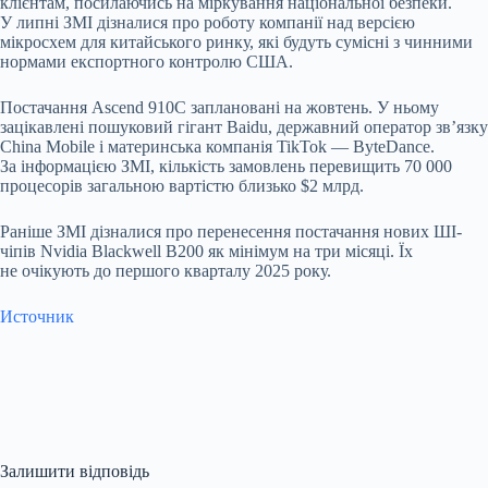
клієнтам, посилаючись на міркування національної безпеки.
У липні ЗМІ дізналися про роботу компанії над версією
мікросхем для китайського ринку, які будуть сумісні з чинними
нормами експортного контролю США.
Постачання Ascend 910C заплановані на жовтень. У ньому
зацікавлені пошуковий гігант Baidu, державний оператор зв’язку
China Mobile і материнська компанія TikTok — ByteDance.
За інформацією ЗМІ, кількість замовлень перевищить 70 000
процесорів загальною вартістю близько $2 млрд.
Раніше ЗМІ дізналися про перенесення постачання нових ШІ-
чіпів Nvidia Blackwell B200 як мінімум на три місяці. Їх
не очікують до першого кварталу 2025 року.
Источник
Залишити відповідь