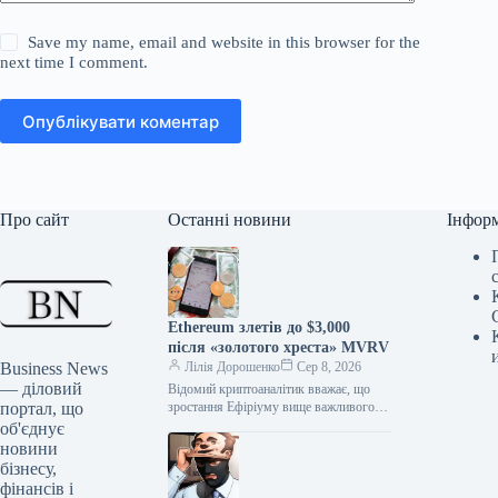
Save my name, email and website in this browser for the
next time I comment.
Опублікувати коментар
Про сайт
Останні новини
Інфор
Ethereum злетів до $3,000
після «золотого хреста» MVRV
Business News
Лілія Дорошенко
Сер 8, 2026
— діловий
Відомий криптоаналітик вважає, що
портал, що
зростання Ефіріуму вище важливого
цінового рівня MVRV (Market Value to
об'єднує
Realized Value) може призвести до
новини
подорожчання…
бізнесу,
фінансів і