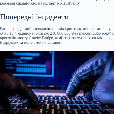
керовані спільнотою, на кшталт NoTrustVerify.
Попередні інциденти
Раніше невідомий зловмисник вивів криптоактиви на загальну
суму $5,4 мільйона (близько 216 000 000 ₴ за курсом 2026 року) з
кросчейн-мосту Gravity Bridge, який забезпечує зв’язок між
Ефіріумом та екосистемою Cosmos.