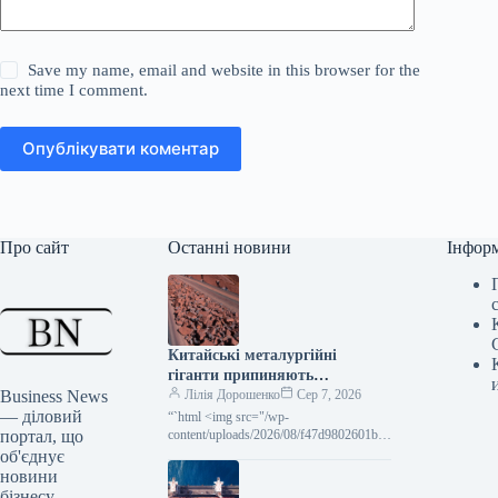
Save my name, email and website in this browser for the
next time I comment.
Опублікувати коментар
Про сайт
Останні новини
Інфор
Китайські металургійні
гіганти припиняють
Business News
переговори з Rio Tinto за
Лілія Дорошенко
Сер 7, 2026
— діловий
наказом відомства
“`html <img src="/wp-
портал, що
content/uploads/2026/08/f47d9802601b98
593caf2d58bdf5462d.jpg" width="1200"
об'єднує
height="630" class="attachment-full size-
новини
full wp-post-image" alt="Фото –
бізнесу,