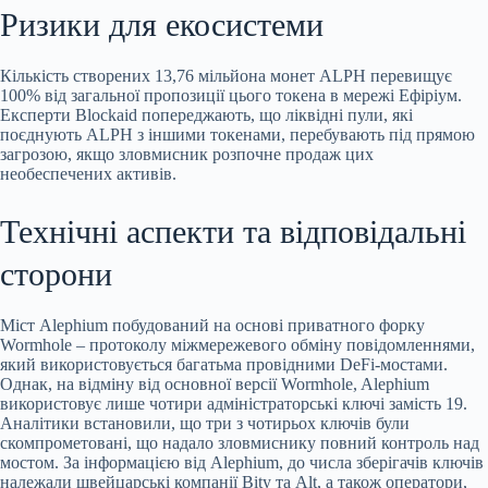
Ризики для екосистеми
Кількість створених 13,76 мільйона монет ALPH перевищує
100% від загальної пропозиції цього токена в мережі Ефіріум.
Експерти Blockaid попереджають, що ліквідні пули, які
поєднують ALPH з іншими токенами, перебувають під прямою
загрозою, якщо зловмисник розпочне продаж цих
необеспечених активів.
Технічні аспекти та відповідальні
сторони
Міст Alephium побудований на основі приватного форку
Wormhole – протоколу міжмережевого обміну повідомленнями,
який використовується багатьма провідними DeFi-мостами.
Однак, на відміну від основної версії Wormhole, Alephium
використовує лише чотири адміністраторські ключі замість 19.
Аналітики встановили, що три з чотирьох ключів були
скомпрометовані, що надало зловмиснику повний контроль над
мостом. За інформацією від Alephium, до числа зберігачів ключів
належали швейцарські компанії Bity та Alt, а також оператори,