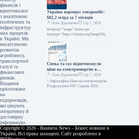
Китайська CMRG наказала
фінансів і
меткомбінатам припинити перемовини
криптовалют
Україна нарощує товарообіг:
з Rio Tinto
з аналітикою
$82,2 млрд за 7 місяців
політичних та
Лілія Дорошенко
Сер 7, 2026
інфраструктур
itemprop=”image” itemscope
них процесів
itemtype=”https://schema.org/ImageObject
в Україні. Ми
” rel=”nofollow”> shutterstock.com
висвітлюємо
Морська торгівля Новини Держава
товарообіг Роздрукувати 116 07
розвиток
агробізнесу,
транспортної
Спека та газ підштовхнули
галузі та
ціни на електроенергію в
фінансових
Європі до зростання у липні
Лілія Дорошенко
Сер 7, 2026
ринків.
> Інфографіка Ціни на електроенергію
Видання
Роздрукувати 4507 Серпня 2026
орієнтоване
Європейський енергоринок: як липнева
на
спека та зростання цін на газ
підприємців,
вплинули…
які цінують
оперативну й
достовірну
інформацію.
Copyright © 2026 - Business News – Бізнес новини в
Україні. Всі права захищені. Сайт розроблено в