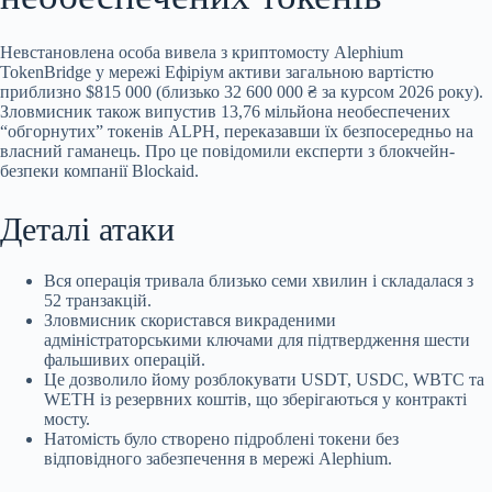
Невстановлена особа вивела з криптомосту Alephium
TokenBridge у мережі Ефіріум активи загальною вартістю
приблизно $815 000 (близько 32 600 000 ₴ за курсом 2026 року).
Зловмисник також випустив 13,76 мільйона необеспечених
“обгорнутих” токенів ALPH, переказавши їх безпосередньо на
власний гаманець. Про це повідомили експерти з блокчейн-
безпеки компанії Blockaid.
Деталі атаки
Вся операція тривала близько семи
хвилин і складалася з
52 транзакцій.
Зловмисник скористався викраденими
адміністраторськими ключами для підтвердження шести
фальшивих операцій.
Це дозволило йому розблокувати USDT, USDC, WBTC та
WETH із резервних коштів, що зберігаються у контракті
мосту.
Натомість було створено підроблені токени без
відповідного забезпечення в мережі Alephium.