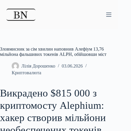
Перейти
до
вмісту
Зловмисник за сім хвилин наповнив Алефіум 13,76
мільйона фальшивих токенів ALPH, обійшовши міст
Лілія Дорошенко
03.06.2026
Криптовалюта
Викрадено $815 000 з
криптомосту Alephium:
хакер створив мільйони
необеспечених токенів