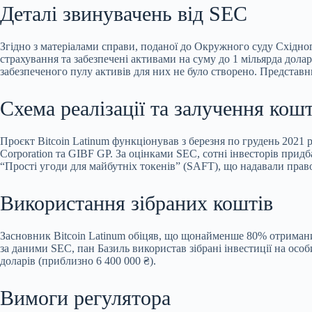
Деталі звинувачень від SEC
Згідно з матеріалами справи, поданої до Окружного суду
Східног
страхування та забезпечені активами на суму до 1 мільярда дола
забезпеченого пулу активів для них не було створено. Представн
Схема реалізації та залучення кошт
Проєкт Bitcoin Latinum функціонував з березня по грудень 2021 ро
Corporation та GIBF GP. За оцінками SEC, сотні інвесторів придб
“Прості угоди для майбутніх токенів” (SAFT), що надавали право
Використання зібраних коштів
Засновник Bitcoin Latinum обіцяв, що щонайменше 80% отримани
за даними SEC, пан Базиль використав зібрані інвестиції на особ
доларів (приблизно 6 400 000 ₴).
Вимоги регулятора