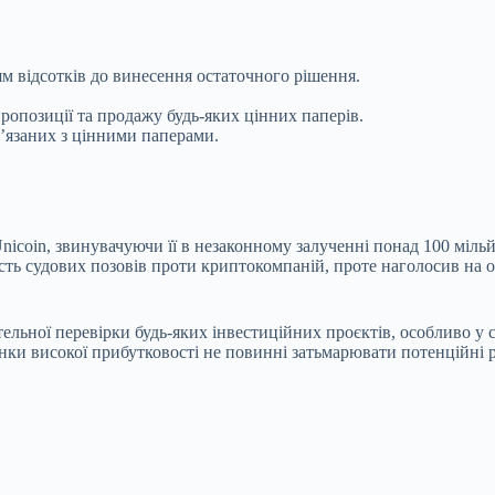
 відсотків до винесення остаточного рішення.
ропозиції та продажу будь-яких цінних паперів.
в’язаних з цінними паперами.
coin, звинувачуючи її в незаконному залученні понад 100 мільй
сть судових позовів проти криптокомпаній, проте наголосив на о
льної перевірки будь-яких інвестиційних проєктів, особливо у 
нки високої прибутковості не повинні затьмарювати потенційні 