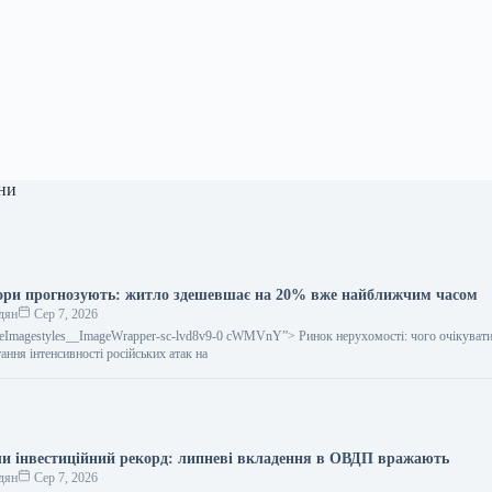
ни
тори прогнозують: житло здешевшає на 20% вже найближчим часом
дян
Сер 7, 2026
icleImagestyles__ImageWrapper-sc-lvd8v9-0 cWMVnY”> Ринок нерухомості: чого очікувати
тання інтенсивності російських атак на
ли інвестиційний рекорд: липневі вкладення в ОВДП вражають
дян
Сер 7, 2026