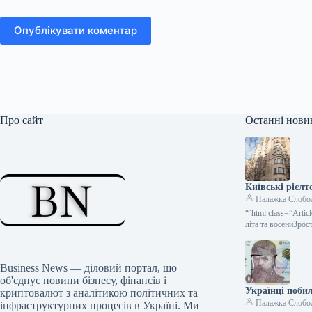
Опублікувати коментар
Про сайт
Останні нови
Київські рієл
Палажка Слобо
“`html class=”Art
літа та восениЗрос
Business News — діловий портал, що
об'єднує новини бізнесу, фінансів і
Українці поби
криптовалют з аналітикою політичних та
Палажка Слобо
інфраструктурних процесів в Україні. Ми