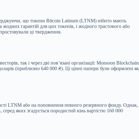
верджуючи, що токени Bitcoin Latinum (LTNM) нібито мають
а жодних гарантій для цих токенів, і жодного трастового або
спростовували ці твердження.
торів, так і через дві пов’язані організації: Monsoon Blockchain
доларів (приблизно 640 000 ₴). Ці цінні папери були оформлені як
тості LTNM або на поповнення певного резервного фонду. Однак,
, серед яких згадується породистий кінь вартістю 160 000