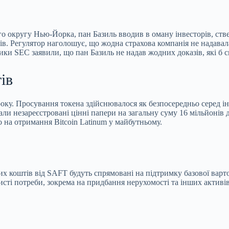
о округу Нью-Йорка, пан Базиль вводив в оману інвесторів, ст
рів. Регулятор наголошує, що жодна страхова компанія не надавал
ики SEC заявили, що пан Базиль не надав жодних доказів, які б 
ів
ку. Просування токена здійснювалося як безпосередньо серед інвес
али незареєстровані цінні папери на загальну суму 16 мільйонів 
 на отримання Bitcoin Latinum у майбутньому.
х коштів від SAFT будуть спрямовані на підтримку базової вар
исті потреби, зокрема на придбання нерухомості та інших активів