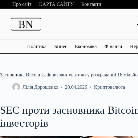
Перейти
Про сайт
КАРТА САЙТУ
Контакти
до
вмісту
Політика
Бізнес
Економіка
Фінанси
Нер
Засновника Bitcoin Latinum звинуватили у розкраданні 16 мільйо
Лілія Дорошенко
20.04.2026
Криптовалюта
SEC проти засновника Bitcoin
інвесторів