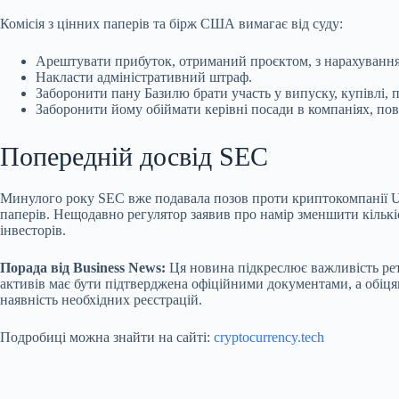
Комісія з цінних паперів та бірж США вимагає від суду:
Арештувати прибуток, отриманий проєктом, з нарахуванням
Накласти адміністративний штраф.
Заборонити пану Базилю брати участь у випуску, купівлі, п
Заборонити йому обіймати керівні посади в компаніях, по
Попередній досвід SEC
Минулого року SEC вже подавала позов проти криптокомпанії Uni
паперів. Нещодавно регулятор заявив про намір зменшити кількі
інвесторів.
Порада від Business News:
Ця новина підкреслює важливість рете
активів має бути підтверджена офіційними документами, а обіця
наявність необхідних реєстрацій.
Подробиці можна знайти на сайті:
cryptocurrency.tech