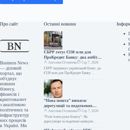
Про сайт
Останні новини
Інфор
ЄБРР готує €330 млн для
ПроКредит Банку: два амбітні
Business News
проєкти на горизонті
Ангеліна Остапенко
Сер 7, 2026
— діловий
ЄБРР підтримує український бізнес: до
портал, що
€330 млн для ПроКредит Банку
Європейський банк реконструкції та
об'єднує
розвитку (ЄБРР) вивчає можливість
новини
реалізації двох…
бізнесу,
фінансів і
криптовалют
“Нова пошта” вимагає
з аналітикою
дерегуляції та податкових
політичних та
канікул у відповідь на атаки
Ангеліна Остапенко
Сер 7, 2026
інфраструктур
на бізнес
“Розв’язати руки бізнесу”: Як
них процесів
дерегуляція та податкові канікули
в Україні. Ми
можуть врятувати економіку від ударів