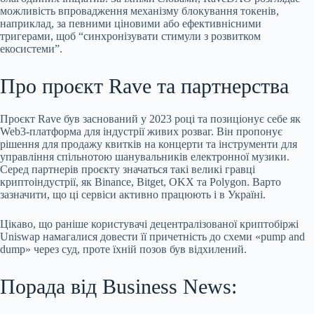
можливість впровадження механізму блокування токенів,
наприклад, за певними ціновими або ефективнісними
тригерами, щоб “синхронізувати стимули з розвитком
екосистеми”.
Про проєкт Rave та партнерства
Проєкт Rave був заснований у 2023 році та позиціонує себе як
Web3-платформа для індустрії живих розваг. Він пропонує
рішення для продажу квитків на концерти та інструменти для
управління спільнотою шанувальників електронної музики.
Серед партнерів проєкту значаться такі великі гравці
криптоіндустрії, як Binance, Bitget, OKX та Polygon. Варто
зазначити, що ці сервіси активно працюють і в Україні.
Цікаво, що раніше користувачі децентралізованої криптобіржі
Uniswap намагалися довести її причетність до схеми «pump and
dump» через суд, проте їхній позов був відхилений.
Порада від Business News: