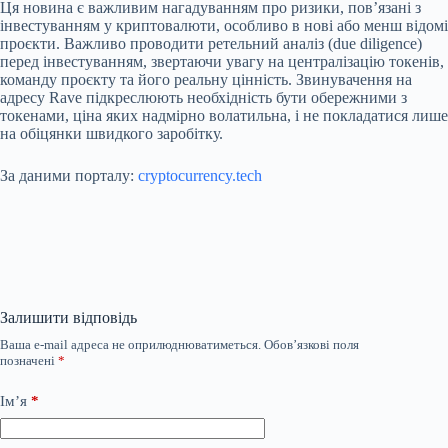
Ця новина є важливим нагадуванням про ризики, пов’язані з
інвестуванням у криптовалюти, особливо в нові або менш відомі
проєкти. Важливо проводити ретельний аналіз (due diligence)
перед інвестуванням, звертаючи увагу на централізацію токенів,
команду проєкту та його реальну цінність. Звинувачення на
адресу Rave підкреслюють необхідність бути обережними з
токенами, ціна яких надмірно волатильна, і не покладатися лише
на обіцянки швидкого заробітку.
За даними порталу:
cryptocurrency.tech
Залишити відповідь
Ваша e-mail адреса не оприлюднюватиметься.
Обов’язкові поля
позначені
*
Ім’я
*