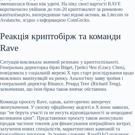
зменшилася більш ніж удвічі. На піку своєї вартості RAVE
короткочасно увійшов до топ-20 криптовалют за ринковою
капіталізацією, випередивши такі відомі активи, як Litecoin та
Avalanche, згідно з інформацією CoinGecko.
Реакція криптобірж та команди
Rave
Ситуація викликала значний резонанс у криптоспільноті.
Генеральна директорка біржі Bitget, Грейсі Чен (Gracy Chen),
повідомила у соціальній мережі X про старт розслідування щодо
можливих маніпуляцій на ринку. Аналогічну заяву зробив і
генеральний директор Binance, Річард Тенг (Richard Teng),
зазначивши, що їхня біржа також вивчає обставини.
Команда проєкту Rave, однак, категорично заперечує
звинувачення. У своєму офіційному акаунті в X вони заявили,
що “не беруть участі та не несуть відповідальності за нещодавні
коливання ціни”. Представники проєкту також анонсували
продаж частини токенів для фінансування операційних витрат,
залучення нових спеціалістів, маркетингових кампаній та
благодійних ініціатив. За їхніми словами, RaveDAO розглядає