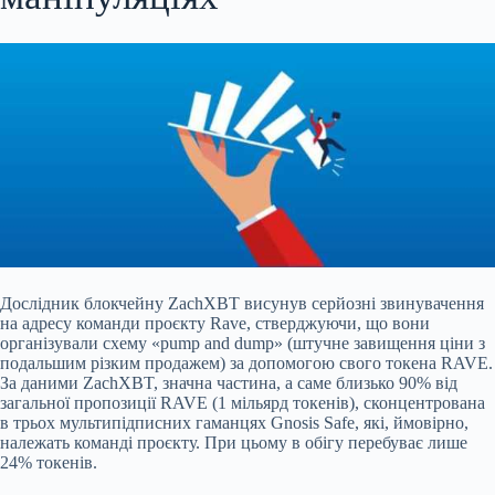
Дослідник блокчейну ZachXBT висунув серйозні звинувачення
на адресу команди проєкту Rave, стверджуючи, що вони
організували схему «pump and dump» (штучне завищення ціни з
подальшим різким продажем) за допомогою свого токена RAVE.
За даними ZachXBT, значна частина, а саме близько 90% від
загальної пропозиції RAVE (1 мільярд токенів), сконцентрована
в трьох мультипідписних гаманцях Gnosis Safe, які,
ймовірно,
належать команді проєкту. При цьому в обігу перебуває лише
24% токенів.