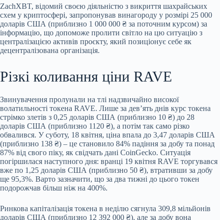
ZachXBT, відомий своєю діяльністю з викриття шахрайських
схем у криптосфері, запропонував винагороду у розмірі 25 000
доларів США (приблизно 1 000 000 ₴ за поточним курсом) за
інформацію, що допоможе пролити світло на цю ситуацію з
централізацією активів проєкту, який позиціонує себе як
децентралізована організація.
Різкі коливання ціни RAVE
Звинувачення пролунали на тлі надзвичайно високої
волатильності токена RAVE. Лише за дев’ять днів курс токена
стрімко злетів з 0,25 доларів США (приблизно 10 ₴) до 28
доларів США (приблизно 1120 ₴), а потім так само різко
обвалився. У суботу, 18 квітня, ціна впала до 3,47 доларів США
(приблизно 138 ₴) – це становило 84% падіння за добу та понад
87% від свого піку, як свідчать дані CoinGecko. Ситуація
погіршилася наступного дня: вранці 19 квітня RAVE торгувався
вже по 1,25 доларів США (приблизно 50 ₴), втративши за добу
ще 95,3%. Варто зазначити, що за два тижні до цього токен
подорожчав більш ніж на 400%.
Ринкова капіталізація токена в неділю сягнула 309,8 мільйонів
доларів США (приблизно 12 392 000 ₴), але за добу вона