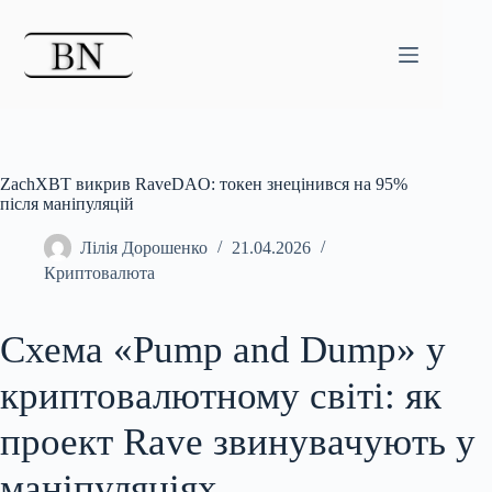
Перейти
до
вмісту
ZachXBT викрив RaveDAO: токен знецінився на 95%
після маніпуляцій
Лілія Дорошенко
21.04.2026
Криптовалюта
Схема «Pump and Dump» у
криптовалютному світі: як
проект Rave звинувачують у
маніпуляціях