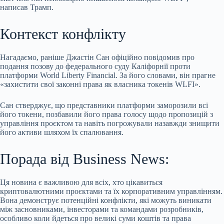
написав Трамп.
Контекст конфлікту
Нагадаємо, раніше Джастін Сан офіційно повідомив про
подання позову до федерального суду Каліфорнії проти
платформи World Liberty Financial. За його словами, він прагне
«захистити свої законні права як власника токенів WLFI».
Сан стверджує, що представники платформи заморозили всі
його токени, позбавили його права голосу щодо пропозицій з
управління проєктом та навіть погрожували назавжди знищити
його активи шляхом їх спалювання.
Порада від Business News:
Ця новина є важливою для всіх, хто цікавиться
криптовалютними проєктами та їх корпоративним управлінням.
Вона демонструє потенційні конфлікти, які можуть виникати
між засновниками, інвесторами та командами розробників,
особливо коли йдеться про великі суми коштів та права