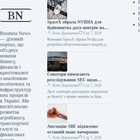
SpaceX обрала NVIDIA для
будівництва дата-центрів на
Business News
орбіті
Лілія Дорошенко
Сер 7, 2026
— діловий
Компанія SpaceX обрала Nvidia для
портал, що
розробки обчислювального модуля для
своїх супутників Starmind AI. Акції
об'єднує
обох компаній продемонстрували
новини
зростання у вівторок.…
бізнесу,
фінансів і
криптовалют
Сенатори вимагають
з аналітикою
розслідування SEC щодо
політичних та
мемкоїна TRUMP
Лілія Дорошенко
Сер 7, 2026
інфраструктур
Двоє сенаторів-демократів звернулися
них процесів
до Комісії з цінних паперів та бірж
в Україні. Ми
США (SEC) із закликом розслідувати
висвітлюємо
ситуацію з крахом мемкоїна TRUMP,…
розвиток
агробізнесу,
транспортної
Апеляцію SBF відхилено:
галузі та
останній шанс вичерпано
фінансових
Лілія Дорошенко
Сер 7, 2026