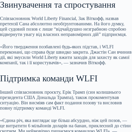
Звинувачення та спростування
Співзасновник World Liberty Financial, Зак Віткофф, назвав
претензії Сана абсолютно
необґрунтованими. На його думку,
цей судовий позов є лише “відчайдушно незграбною спробою
відвернути увагу від власних неправомірних дій” підприємця.
«Його твердження позбавлені будь-яких підстав, і WLFI
переконані, що справа буде швидко закрита. Джастін Сан вчинив
дії, які змусили World Liberty вжити заходів для захисту як самої
компанії, так і її користувачів», — зазначив Віткофф.
Підтримка команди WLFI
Інший співзасновник проєкту, Ерік Трамп (син колишнього
президента США Дональда Трампа), також прокоментував
ситуацію. Він висміяв сам факт подання позову та висловив
повну підтримку команді WLFI.
«Єдина річ, яка виглядає ще більш абсурдно, ніж цей позов, —
це витратити 6 мільйонів доларів на банан, приклеєний до стіни
скотчем. Ми неймовірно пишаємося командою WLFI», —