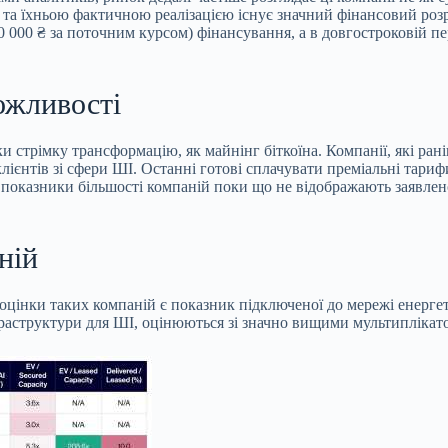
 та їхньою фактичною реалізацією існує значний фінансовий роз
0 000 ₴ за поточним курсом) фінансування, а в довгостроковій п
ожливості
ки стрімку трансформацію, як майнінг біткоїна. Компанії, які ра
клієнтів зі сфери ШІ. Останні готові сплачувати преміальні та
і показники більшості компаній поки що не відображають заявле
ній
цінки таких компаній є показник підключеної до мережі енергет
фраструктури для ШІ, оцінюються зі значно вищими мультиплікат