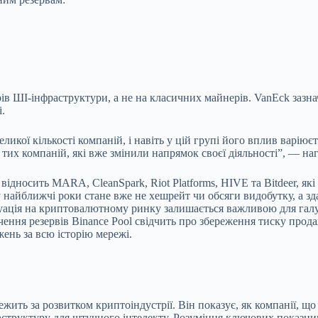
 ШІ-інфраструктури, а не на класичних майнерів. VanEck зазнача
і.
икої кількості компаній, і навіть у цій групі його вплив варію
 тих компаній, які вже змінили напрямок своєї діяльності”, — на
відносить MARA, CleanSpark, Riot Platforms, HIVE та Bitdeer, як
айближчі роки стане вже не хешрейт чи обсяги видобутку, а здат
туація на криптовалютному ринку залишається важливою для галу
очення резервів Binance Pool свідчить про збереження тиску про
ень за всю історію мережі.
тежить за розвитком криптоіндустрії. Він показує, як компанії, щ
труктуру для штучного інтелекту. Розуміння ключових показникі