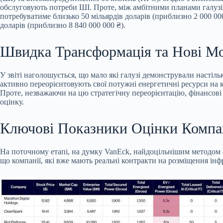
обслуговують потреби ШІ. Проте, між
амбітними планами галузі
потребуватиме близько 50 мільярдів доларів (приблизно 2 000 00
доларів (приблизно 8 840 000 000 ₴).
Швидка Трансформація та Нові М
У звіті наголошується, що мало які галузі демонстрували настіль
активно переорієнтовують свої потужні енергетичні ресурси на 
Проте, незважаючи на цю стратегічну переорієнтацію, фінансов
оцінку.
Ключові Показники Оцінки Компа
На поточному етапі, на думку VanEck, найдоцільнішим методом о
що компанії, які вже мають реальні контракти на розміщення ін