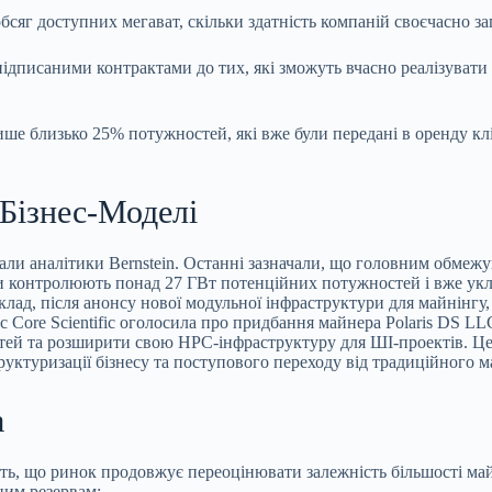
бсяг доступних мегават, скільки здатність компаній своєчасно за
 підписаними контрактами до тих, які зможуть вчасно реалізуват
лише близько 25% потужностей, які вже були передані в оренду к
Бізнес-Моделі
ли аналітики Bernstein. Останні зазначали, що головним обмежу
ери контролюють понад 27 ГВт потенційних потужностей і вже укл
лад, після анонсу нової модульної інфраструктури для майнінгу,
ore Scientific оголосила про придбання майнера Polaris DS LLC 
тей та розширити свою HPC-інфраструктуру для ШІ-проектів. Цей
ктуризації бізнесу та поступового переходу від традиційного м
а
, що ринок продовжує переоцінювати залежність більшості майнер
ним резервам: