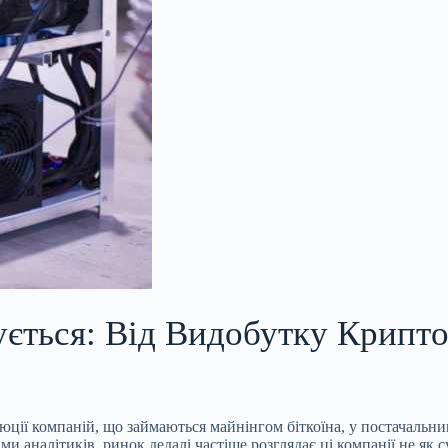
ується: Від Видобутку Крипт
юції компаній, що займаються майнінгом біткоїна, у постачальн
 аналітиків, ринок дедалі частіше розглядає ці компанії не як с