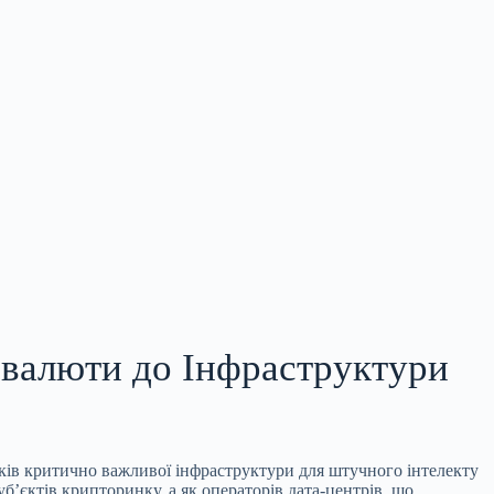
овалюти до Інфраструктури
иків критично важливої інфраструктури для штучного інтелекту
уб’єктів крипторинку, а як операторів дата-центрів, що