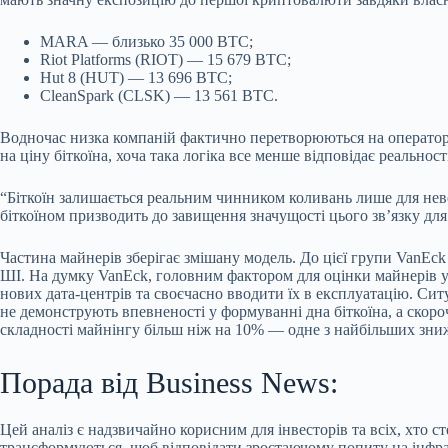
MARA — близько 35 000 BTC;
Riot Platforms (RIOT) — 15 679 BTC;
Hut 8 (HUT) — 13 696 BTC;
CleanSpark (CLSK) — 13 561 BTC.
Водночас низка компаній фактично перетворюються на операторів
на ціну біткоїна, хоча така логіка все менше відповідає реальност
“Біткоїн залишається реальним чинником коливань лише для невел
біткоїном призводить до завищення значущості цього зв’язку для
Частина майнерів зберігає змішану модель. До цієї групи VanEck 
ШІ. На думку VanEck, головним фактором для оцінки майнерів у н
нових дата-центрів та своєчасно вводити їх в експлуатацію. Си
не демонструють впевненості у формуванні дна біткоїна, а скор
складності майнінгу більш ніж на 10% — одне з найбільших зниж
Порада від Business News:
Цей аналіз є надзвичайно корисним для інвесторів та всіх, хто с
трансформуються, щоб відповідати зростаючому попиту на інфрас