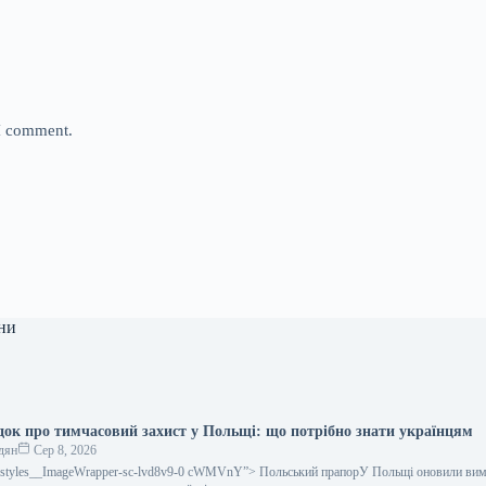
 I comment.
ни
ідок про тимчасовий захист у Польщі: що потрібно знати українцям
дян
Сер 8, 2026
gestyles__ImageWrapper-sc-lvd8v9-0 cWMVnY”> Польський прапорУ Польщі оновили вим