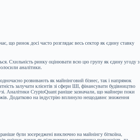
є, що ринок досі часто розглядає весь сектор як єдину ставку
ється. Схильність ринку оцінювати всю цю групу як єдину угоду з
голосили аналітики.
і одночасно розвивають як майнінговий бізнес, так і напрямок
ність залучати клієнтів зі сфери ШІ, фінансувати будівництво
зі. Аналітики CryptoQuant раніше зазначали, що майнери поки
дажів. Додатково на індустрію вплинуло нещодавнє зниження
о раніше були зосереджені виключно на майнінгу біткоїна,
в оцінки, таких як підключена енергетична потужність, та