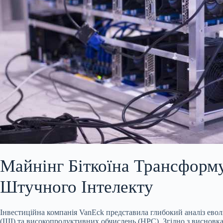
Майнінг Біткоїна Трансформ
Штучного Інтелекту
Інвестиційна компанія VanEck представила глибокий аналіз евол
(ШІ) та високопродуктивних обчислень (HPC). Згідно з висновками