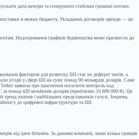
пускати дата-центри та генерувати стабільні грошові потоки.
и поставки в межах бюджету. Укладання договорів оренди — це
лієнтам. Недотримання графіків будівництва може призвести до
вальним фактором для розвитку ШІ стає не дефіцит чипів, а
али угоди у сфері ШІ на суму понад 90 мільярдів доларів. Саме
 Tether заявила про прагнення посилити контроль над
за понад 420 мільйонів доларів (приблизно 16 800 000 ₴). Ця
 тренд охопив і найбільших представників галузі. Зокрема,
айнінгу до цифрової інфраструктури та ШІ.
ів від ціни біткоїна. За даними компанії, лише кілька гравців