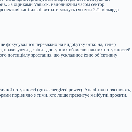
рив. За оцінками VanEck, найближчим часом сектор
ерспективі капітальні витрати можуть сягнути 221 мільярда
ніше фокусувалися переважно на видобутку біткоїна, тепер
рифи, враховуючи дефіцит доступних обчислювальних потужностей.
ного потенціалу зростання, що ускладнює їхню об’єктивну
ичної потужності (gross energized power). Аналітики пояснюють,
орами порівняно з тими, хто лише презентує майбутні проекти.