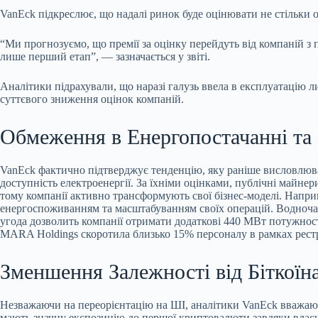
VanEck підкреслює, що надалі ринок буде оцінювати не стільки о
“Ми прогнозуємо, що премії за оцінку перейдуть від компаній з
лише перший етап”, — зазначається у звіті.
Аналітики підрахували, що наразі галузь ввела в експлуатацію 
суттєвого зниження оцінок компаній.
Обмеження в Енергопостачанні та 
VanEck фактично підтверджує тенденцію, яку раніше висловлюва
доступність електроенергії. За їхніми оцінками, публічні майн
тому компанії активно трансформують свої бізнес-моделі. Наприк
енергоспоживанням та масштабуванням своїх операцій. Водночас C
угода дозволить компанії отримати додаткові 440 МВт потужнос
MARA Holdings скоротила близько 15% персоналу в рамках рестру
Зменшення Залежності від Біткоїн
Незважаючи на переорієнтацію на ШІ, аналітики VanEck вважають
мають значну експозицію до першої криптовалюти завдяки влас