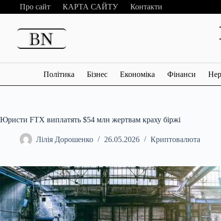
Перейти
Про сайт
КАРТА САЙТУ
Контакти
до
вмісту
Політика
Бізнес
Економіка
Фінанси
Нер
Юристи FTX виплатять $54 млн жертвам краху біржі
Лілія Дорошенко
26.05.2026
Криптовалюта