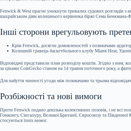
Fenwick & West прагне уникнути тривалих судових розглядів з а
шахрайським діям колишнього керівника біржі Сема Бенкмана-Ф
Інші сторони врегульовують претен
Крім Fenwick, досягли домовленостей з позивачами аудитор 
Колишній гравець баскетбольного клубу Miami Heat, Удоні
Відповідачі представили план розподілу коштів. Згідно з ним, к
за цінами CoinGecko станом на 14 травня поточного року, а фіат
Для набуття чинності угоди між позивачами та трьома відповіда
Розбіжності та нові вимоги
Проти Fenwick подано декілька колективних позовів, і не всі п
Гонконгу, Сінгапуру, Великої Британії, Євросоюзу та Південної 
стосуються їхніх вимог.