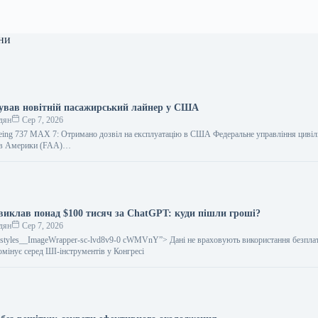
ни
тував новітній пасажирський лайнер у США
дян
Сер 7, 2026
oeing 737 MAX 7: Отримано дозвіл на експлуатацію в США Федеральне управління цивільн
ів Америки (FAA)…
иклав понад $100 тисяч за ChatGPT: куди пішли гроші?
дян
Сер 7, 2026
gestyles__ImageWrapper-sc-lvd8v9-0 cWMVnY”> Дані не враховують використання безпла
омінує серед ШІ-інструментів у Конгресі