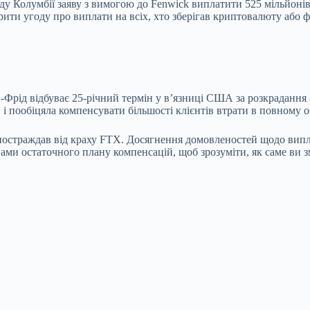
у Колумбії заяву з вимогою до Fenwick виплатити 525 мільйонів д
ити угоду про виплати на всіх, хто зберігав криптовалюту або ф
Фрід відбуває 25-річний термін у в’язниці США за розкрадання 8 
і пообіцяла компенсувати більшості клієнтів втрати в повному об
постраждав від краху FTX. Досягнення домовленостей щодо виплат
ами остаточного плану компенсацій, щоб зрозуміти, як саме ви 