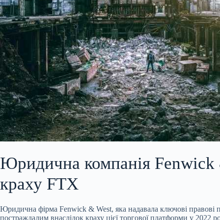
Юридична компанія Fenwick 
краху FTX
Юридична фірма Fenwick & West, яка надавала ключові правові п
постраждалим внаслідок краху цієї торгової платформи у 2022 ро