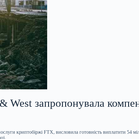
& West запропонувала компе
ослуги криптобіржі FTX, висловила готовність виплатити 54 міл
ці.