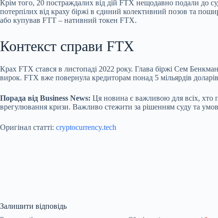
Крім того, 20 постраждалих від дій FTX нещодавно подали до суд
потерпілих від краху біржі в єдиний колективний позов та пошир
або купував FTT – нативний токен FTX.
Контекст справи FTX
Крах FTX стався в листопаді 2022 року. Глава біржі Сем Бенкман-
вирок. FTX вже повернула кредиторам понад 5 мільярдів доларів 
Порада від Business News:
Ця новина є важливою для всіх, хто 
врегулювання кризи. Важливо стежити за рішенням суду та умов
Оригінал статті:
cryptocurrency.tech
Залишити відповідь