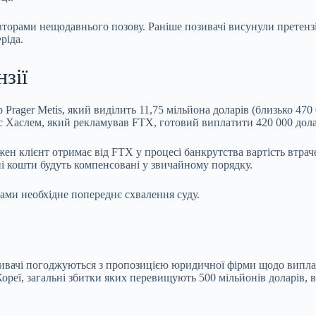
вторами нещодавнього позову. Раніше позивачі висунули претенз
ріда.
зії
Prager Metis, який виділить 11,75 мільйона доларів (близько 470 
с Хаслем, який рекламував FTX, готовий виплатити 420 000 долар
ожен клієнт отримає від FTX у процесі банкрутства вартість втр
ні кошти будуть компенсовані у звичайному порядку.
чами необхідне попереднє схвалення суду.
озивачі погоджуються з пропозицією юридичної фірми щодо виплат
Кореї, загальні збитки яких перевищують 500 мільйонів доларів,