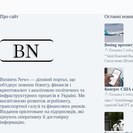
Про сайт
Останні нови
Boeing презен
Палажка Слобо
“`html Новітній B
Сполучених Штат
Business News — діловий портал, що
об'єднує новини бізнесу, фінансів і
Конгрес США в
криптовалют з аналітикою політичних та
Палажка Слобо
інфраструктурних процесів в Україні. Ми
висвітлюємо розвиток агробізнесу,
class=”ArticleIma
сервісівChatGPT д
транспортної галузі та фінансових ринків.
Видання орієнтоване на підприємців, які
цінують оперативну й достовірну
інформацію.