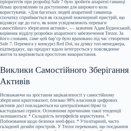
пріоритетів при розробці Safe 7 було зробити апаратні гаманці
більш зрозумілими та доступними для широкого кола
користувачів. «Для багатьох людей апаратний гаманець
спочатку сприймається як складний інженерний пристрій, що
відлякує ще до того, як вони усвідомлюють переваги
самостійного зберігання активів», — зазначив Адам Будинський,
керівник відділу розробки апаратного забезпечення Trezor. За
його словами, саме цей бар’єр було враховано під час створення
Safe 7. Перемога у конкурсі Red Dot, на думку топ-менеджера,
підтверджує, що продукт вдало інтегрується у повсякденне
життя та вирізняється простотою використання.
Виклики Самостійного Зберігання
Активів
Незважаючи на зростання зацікавленості у самостійному
зберіганні криптовалют, близько 98% власників цифрових
активів досі покладаються на централізовані біржі та
кастодіальні сервіси. Основними причинами такої тенденції
залишаються: * Складність інтерфейсів користувача. *
Побоювання щодо безпеки seed-фраз. * Утилітарний, часто
складний дизайн пристроїв. У Trezor переконані, що поєднання