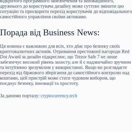
відкритого програмного забезпечення та інноваційного,
дружнього до користувача дизайну може суттєво змінити цю
ситуацію та прискорити перехід користувачів до відповідального
самостійного управління своїми активами.
Порада від Business News:
Ця новина є важливою для всіх, хто дбає про безпеку своїх
криптовалютних активів. Отримання престижної нагороди Red
Dot Award за дизайн підкреслює, що Trezor Safe 7 не лише
забезпечує високий рівень захисту, але й є надзвичайно зручним
та інтуїтивно зрозумілим у використанні. Якщо ви розглядаєте
перехід від біржового зберігання до самостійного контролю над
коштами, цей пристрій може стати чудовим вибором, що
поєднує безпеку, інновації та простоту.
За даними порталу:
cryptocurrency.tech