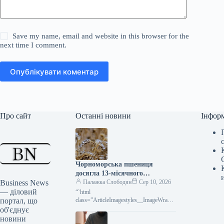
Save my name, email and website in this browser for the
next time I comment.
Опублікувати коментар
Про сайт
Останні новини
Інфор
Чорноморська пшениця
досягла 13-місячного
Business News
мінімуму: ціни стрімко
Палажка Слободян
Сер 10, 2026
— діловий
падають
“`html
портал, що
class=”ArticleImagestyles__ImageWrappe
r-sc-lvd8v9-0 cWMVnY”> Ціни на
об'єднує
чорноморську пшеницю досягли
новини