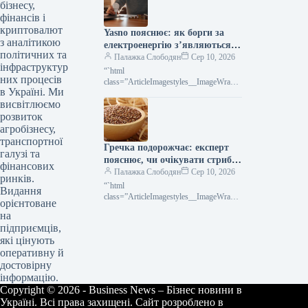
найнижчої позначки за останній
бізнесу,
рікПоказник Platts Milling
фінансів і
криптовалют
Yasno пояснює: як борги за
з аналітикою
електроенергію з’являються,
політичних та
навіть якщо вас немає вдома
Палажка Слободян
Сер 10, 2026
інфраструктур
“`html
них процесів
class=”ArticleImagestyles__ImageWrappe
в Україні. Ми
r-sc-lvd8v9-0 cWMVnY”> <img
висвітлюємо
src="/wp-
content/uploads/2026/08/0d3e73e75ee28a
розвиток
9c48036dfa7385720a.jpg" alt="Навіть
агробізнесу,
якщо квартира чи будинок тривалий
транспортної
Гречка подорожчає: експерт
час порожні, необхідно щомісяця
галузі та
передавати незмінні
пояснює, чи очікувати стрибка
фінансових
цін
Палажка Слободян
Сер 10, 2026
ринків.
“`html
Видання
class=”ArticleImagestyles__ImageWrappe
орієнтоване
r-sc-lvd8v9-0 cWMVnY”> Чи буде
на
стрибок цін на гречку — думка
підприємців,
експерта Вартість гречки в Україні
які цінують
зазнала суттєвого зростання
оперативну й
достовірну
інформацію.
Copyright © 2026 - Business News – Бізнес новини в
Україні. Всі права захищені. Сайт розроблено в