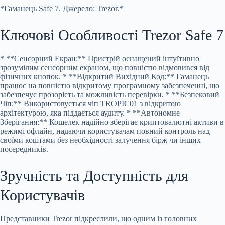
*Гаманець Safe 7. Джерело: Trezor.*
Ключові Особливості Trezor Safe 7
* **Сенсорний Екран:** Пристрій оснащений інтуїтивно
зрозумілим сенсорним екраном, що повністю відмовився від
фізичних кнопок. * **Відкритий Вихідний Код:** Гаманець
працює на повністю відкритому програмному забезпеченні, що
забезпечує прозорість та можливість перевірки. * **Безпековий
Чіп:** Використовується чіп TROPIC01 з відкритою
архітектурою, яка піддається аудиту. * **Автономне
Зберігання:** Кошелек надійно зберігає криптовалютні активи в
режимі офлайн, надаючи користувачам повний контроль над
своїми коштами без необхідності залучення бірж чи інших
посередників.
Зручність та Доступність для
Користувачів
Представники Trezor підкреслили, що одним із головних