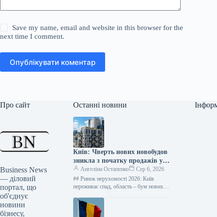
Save my name, email and website in this browser for the
next time I comment.
Опублікувати коментар
Про сайт
Останні новини
Інфор
Київ: Чверть нових новобудов
зникла з початку продажів у
Business News
2026 році – дані “ЛУН”
Ангеліна Остапенко
Сер 6, 2026
— діловий
## Ринок нерухомості 2026: Київ
портал, що
переживає спад, область – бум нових
житлових комплексів Фото: Оксана
об'єднує
Гришина Від початку 2026 року…
новини
бізнесу,