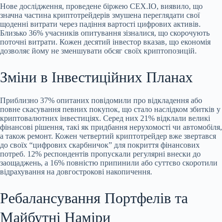
Нове дослідження, проведене біржею CEX.IO, виявило, що
значна частина криптотрейдерів змушена переглядати свої
щоденні витрати через падіння вартості цифрових активів.
Близько 36% учасників опитування зізналися, що скорочують
поточні витрати. Кожен десятий інвестор вказав, що економія
дозволяє йому не зменшувати обсяг своїх криптопозицій.
Зміни в Інвестиційних Планах
Приблизно
37% опитаних повідомили про відкладення або
повне скасування певних покупок, що стало наслідком збитків у
криптовалютних інвестиціях. Серед них 21% відклали великі
фінансові рішення, такі як придбання нерухомості чи автомобіля,
а також ремонт. Кожен четвертий криптотрейдер вже звертався
до своїх “цифрових скарбничок” для покриття фінансових
потреб. 12% респондентів пропускали регулярні внески до
заощаджень, а 16% повністю припинили або суттєво скоротили
відрахування на довгострокові накопичення.
Ребалансування Портфелів та
Майбутні Наміри