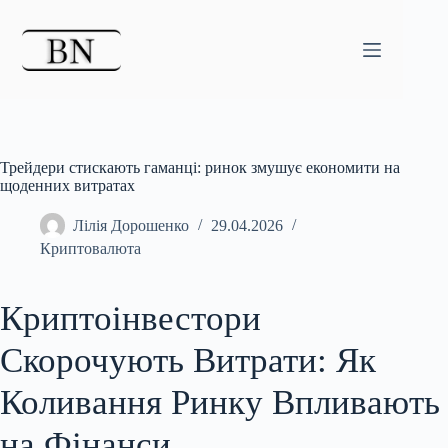
Перейти
до
вмісту
Трейдери стискають гаманці: ринок змушує економити на
щоденних витратах
Лілія Дорошенко
29.04.2026
Криптовалюта
Криптоінвестори
Скорочують Витрати: Як
Коливання Ринку Впливають
на Фінанси