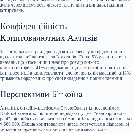
жаль через відсутність чіткого плану дій на випадок падіння
котирувань.
Конфіденційність
Криптовалютних Активів
Загалом, багато трейдерів надають перевагу конфіденційності
щодо загальної вартості своїх активів. Лише 5% респондентів
вказали, що хтось інший знає про розмір їхнього
криптопортфеля. 41% повідомили, що треті особи знають про
їхні інвестиції в криптовалюти, але не про їхній масштаб, а 18%
тримають інформацію про свої вкладення в повній таємниці.
Перспективи Біткоїна
Аналітик ончейн-платформи CryptoQuant під псевдонімом
Darkfost зазначив, що біткоїн перебуває у фазі “недовірливого
ралі”, що робить невизначеною ймовірність подолання позначки
у $80 000. Перша криптовалюта наразі торгується в діапазоні зі
зниженою біржовою активністю, верхня межа якого