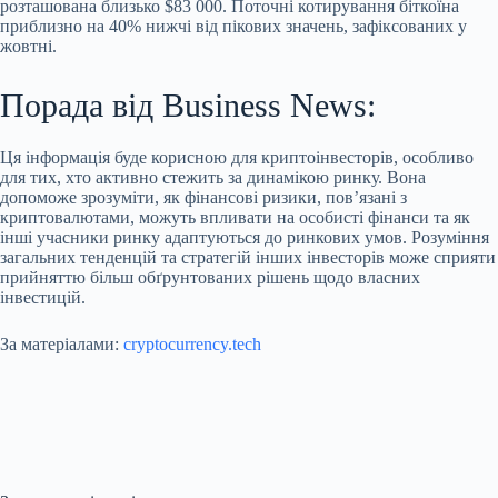
розташована близько $83 000. Поточні котирування біткоїна
приблизно на 40% нижчі від пікових значень, зафіксованих у
жовтні.
Порада від Business News:
Ця інформація буде корисною для криптоінвесторів, особливо
для тих, хто активно стежить за динамікою ринку. Вона
допоможе зрозуміти, як фінансові ризики, пов’язані з
криптовалютами, можуть впливати на особисті фінанси та як
інші учасники ринку адаптуються до ринкових умов. Розуміння
загальних тенденцій та стратегій інших інвесторів може сприяти
прийняттю більш обґрунтованих рішень щодо власних
інвестицій.
За матеріалами:
cryptocurrency.tech