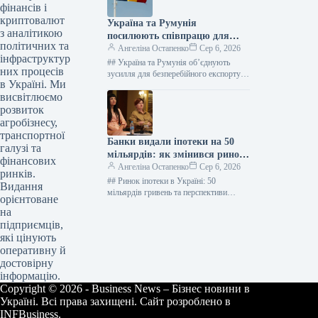
фінансів і
криптовалют
Україна та Румунія
з аналітикою
посилюють співпрацю для
політичних та
розширення логістики порту
Ангеліна Остапенко
Сер 6, 2026
інфраструктур
Констанца
## Україна та Румунія об’єднують
них процесів
зусилля для безперебійного експорту
в Україні. Ми
агропродукції: Порт Констанца –
висвітлюємо
стратегічний союзник ### Ключові
кроки для подолання…
розвиток
агробізнесу,
транспортної
Банки видали іпотеки на 50
галузі та
мільярдів: як змінився ринок
фінансових
кредитування
Ангеліна Остапенко
Сер 6, 2026
ринків.
## Ринок іпотеки в Україні: 50
Видання
мільярдів гривень та перспективи
орієнтоване
зростання Фото: Пресслужба КБУ
на
Станом на початок літа 2026 року,…
підприємців,
які цінують
оперативну й
достовірну
інформацію.
Copyright © 2026 - Business News – Бізнес новини в
Україні. Всі права захищені. Сайт розроблено в
INFBusiness.