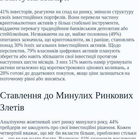
41% інвесторів, реагуючи на спад на ринку, змінили структуру
своїх інвестиційних портфелів. Вони перевели частину
криптовалютних активів у більш стабільні інструменти,
віддаючи перевагу традиційним банківським депозитам або
стейблкоїнам. Незважаючи на це, майже половина (49%)
опитаних зазначила, що криптовалюти, як і раніше, становлять
понад 30% їхніх загальних інвестиційних активів. Щодо
перспектив, 79% власників цифрових активів планують
зберегти або навіть збільшити свої інвестиції протягом
наступних шести місяців. З них 51% мають намір утримувати
активи незалежно від короткострокових цінових коливань, а
28% готові до додаткових покупок, якщо ціни залишаться на
поточному рівні або знизяться.
Ставлення до Минулих Ринкових
Злетів
Аналізуючи жовтневий злет ринку минулого року, 44%
трейдерів не шкодують про свої інвестиційні рішення. Кожен
четвертий вважає, що міг би вкласти більше, приблизно стільки
ж – що вклав надто багато. Водночас 41% учасників висловили